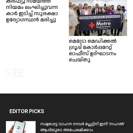
കർഫ്യൂ സമയത്ത്
നിയമം ലംഘിച്ചുവന്ന
കാർ ഇടിച്ച് സുരക്ഷാ
ഉദ്യോഗസ്ഥൻ മരിച്ചു
മെട്രോ മെഡിക്കൽ
ഗ്രൂപ്പ്‌ കോർപ്പറേറ്റ്
ഓഫീസ് ഉദ്ഘാടനം
ചെയ്തു
EDITOR PICKS
നഷ്ടപ്പെട്ട വാഹന നമ്പർ പ്ലേറ്റിന് ഇനി ‘സഹൽ’
ആപ്പിലൂടെ അപേക്ഷിക്കാം