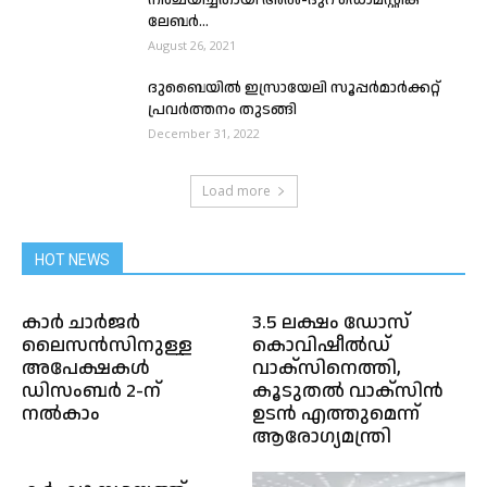
നിശ്ചയിച്ചതായി അൽ-ദുറ ഡൊമസ്റ്റിക്
ലേബർ...
August 26, 2021
ദുബൈയിൽ ഇസ്രായേലി സൂപ്പര്‍മാര്‍ക്കറ്റ്
പ്രവര്‍ത്തനം തുടങ്ങി
December 31, 2022
Load more
HOT NEWS
കാർ ചാർജർ
3.5 ലക്ഷം ഡോസ്
ലൈസൻസിനുള്ള
കൊവിഷീല്‍ഡ്
അപേക്ഷകൾ
വാക്സിനെത്തി,
ഡിസംബർ 2-ന്
കൂടുതല്‍ വാക്സിന്‍
നൽകാം
ഉടന്‍ എത്തുമെന്ന്
ആരോഗ്യമന്ത്രി