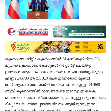
കുവൈത്ത്‌ സിറ്റി : കുവൈത്തിൽ 24 മണിക്കൂറിനിടെ 294
പുതിയ കൊറോണ കേസുകൾ റിപ്പോർട്ട് ചെയ്തു.
ഇതോടെ ആകെ കൊറോണ വൈറസ്‌ ബാധയേറ്റവരുടെ
എണ്ണം 145789 ആയി. 310 പേർ ഇന്ന് രോഗ മുക്തി
നേടി.ആകെ രോഗ മുക്തി നേടിയവരുടെ എണ്ണം 141569
ആയി.കുവൈത്തിൽ മാസങ്ങളുടെ ഇടവേളക്ക് ശേഷം
കൊറോണ വൈറസ്‌ ബാധയെ തുടർന്നുള്ള ഒരു മരണവും
റിപ്പോർട്ട് ചെയ്യപ്പെടാത്ത ദിവസം ആയിരുന്നു ഇന്ന്.
കോവിഡ് മൂലം 910 പേർക്കാണ് ഇതുവരെ വരെ ജീവൻ