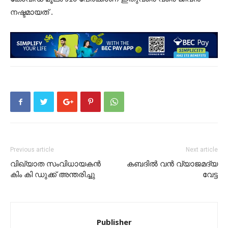
നഷ്ടമായത് .
Previous article
Next article
വിഖ്യാത സംവിധായകൻ
കബദിൽ വൻ വ്യാജമദ്യ
കിം കി ഡുക്ക് അന്തരിച്ചു
വേട്ട
Publisher