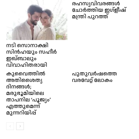
രഹസ്യവിവരങ്ങൾ
ചോർത്തിയ ഇഗ്ളീഷ്
മന്ത്രി പുറത്ത്
നടി സൊനാക്ഷി
സിൻഹയും സഹീർ
ഇഖ്ബാലും
വിവാഹിതരായി
കുവൈത്തിൽ
പുതുവർഷത്തെ
അതിശൈത്യ
വരവേറ്റ് ലോകം
ദിനങ്ങൾ;
മരുഭൂമിയിലെ
താപനില ‘പൂജ്യം’
എത്തുമെന്ന്
മുന്നറിയിപ്പ്