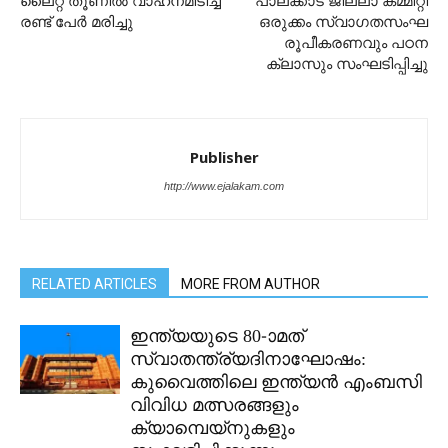
ലൈറ്റ് തൂണിൽ വാഹനമിടിച്ച്
പാലക്കാട് ജില്ലാ കമ്മിറ്റി
രണ്ട് പേർ മരിച്ചു
ഒരുക്കം സ്വാഗതസംഘ
രൂപീകരണവും പഠന
ക്ലാസും സംഘടിപ്പിച്ചു
Publisher
http://www.ejalakam.com
RELATED ARTICLES
MORE FROM AUTHOR
ഇന്ത്യയുടെ 80-ാമത്
സ്വാതന്ത്ര്യദിനാഘോഷം:
കുവൈത്തിലെ ഇന്ത്യൻ എംബസി
വിവിധ മത്സരങ്ങളും
ക്യാമ്പെയ്‌നുകളും