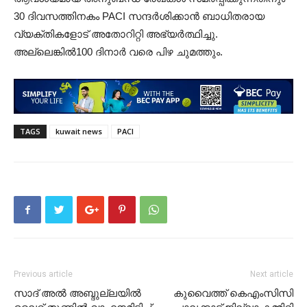
30 ദിവസത്തിനകം PACI സന്ദർശിക്കാൻ ബാധിതരായ
വ്യക്തികളോട് അതോറിറ്റി അഭ്യർത്ഥിച്ചു.
അല്ലെങ്കിൽ100 ദിനാർ വരെ പിഴ ചുമത്തും.
TAGS
kuwait news
PACI
Previous article
Next article
സാദ് അൽ അബ്ദുല്ലയിൽ
കുവൈത്ത് കെഎംസിസി