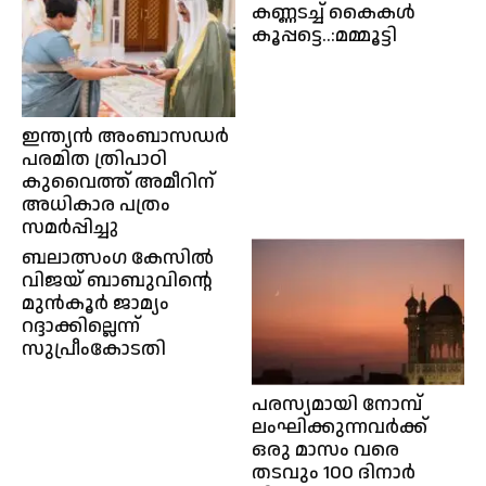
കണ്ണടച്ച് കൈകൾ
കൂപ്പട്ടെ..:മമ്മൂട്ടി
ഇന്ത്യൻ അംബാസഡർ
പരമിത ത്രിപാഠി
കുവൈത്ത് അമീറിന്
അധികാര പത്രം
സമർപ്പിച്ചു
ബലാത്സംഗ കേസില്‍
വിജയ് ബാബുവിന്റെ
മുന്‍കൂര്‍ ജാമ്യം
റദ്ദാക്കില്ലെന്ന്
സുപ്രീംകോടതി
പരസ്യമായി നോമ്പ്
ലംഘിക്കുന്നവർക്ക്
ഒരു മാസം വരെ
തടവും 100 ദിനാർ