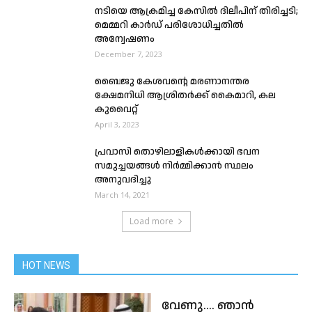
നടിയെ ആക്രമിച്ച കേസിൽ ദിലീപിന് തിരിച്ചടി;
മെമ്മറി കാർഡ് പരിശോധിച്ചതിൽ
അന്വേഷണം
December 7, 2023
ബൈജു കേശവന്റെ മരണാനന്തര
ക്ഷേമനിധി ആശ്രിതർക്ക് കൈമാറി, കല
കുവൈറ്റ്
April 3, 2023
പ്രവാസി തൊഴിലാളികൾക്കായി ഭവന
സമുച്ചയങ്ങൾ നിർമ്മിക്കാൻ സ്ഥലം
അനുവദിച്ചു
March 14, 2021
Load more
HOT NEWS
വേണു…. ഞാൻ