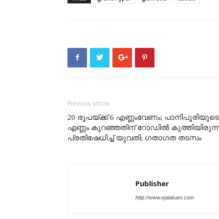
Previous article
20 രൂപയ്ക്ക് 6 എണ്ണംവേണം; പാനിപൂരിയുടെ
എണ്ണം കുറഞ്ഞതിന് റോഡിൽ കുത്തിയിരുന്ന
പ്രതിഷേധിച്ച് യുവതി; ഗതാഗത തടസം
Publisher
http://www.ejalakam.com