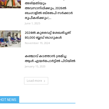
അഴിമതിയും
അവസാനിപ്പിക്കും, 2026ൽ
ബംഗാളിൽ ബിജെപി സർക്കാർ
രൂപീകരിക്കും’;...
June 1, 2025
2024ൽ കുവൈറ്റ് ശേഖരിച്ചത്
80,000 ബ്ലഡ് ബാഗുകൾ
November 19, 2024
കഞ്ചാവ് കടത്താൻ ശ്രമിച്ച
ആൾ എയർപോർട്ടിൽ പിടിയിൽ
January 15, 2020
Load more
HOT NEWS