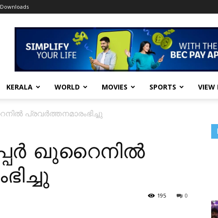
Downloads
KERALA
WORLD
MOVIES
SPORTS
VIEW
നിൽ പ്രവർത്തനമാരംഭിച്ചു
്പർ ഖുറൈനിൽ
ിച്ചു
195
0