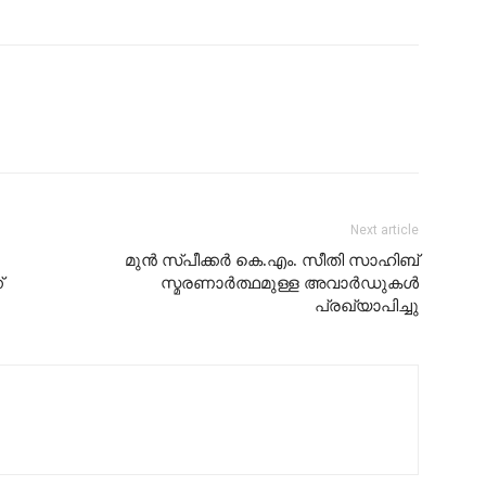
Next article
മുൻ സ്പീക്കർ കെ.എം. സീതി സാഹിബ്
്
സ്മരണാർത്ഥമുള്ള അവാർഡുകൾ
പ്രഖ്യാപിച്ചു