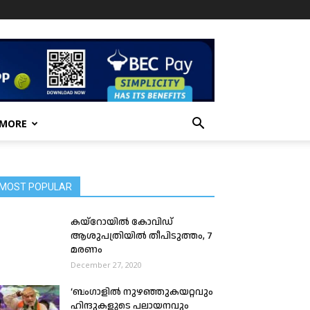
 MORE
MOST POPULAR
ക​യ്റോ​യി​ൽ കോവിഡ്
ആശുപത്രിയിൽ തീപിടുത്തം, 7
മരണം
December 27, 2020
‘ബംഗാളിൽ നുഴഞ്ഞുകയറ്റവും
ഹിന്ദുകളുടെ പലായനവും