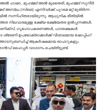
 അൽ ഹാമദ , മുഹമ്മദ് അൽ മുതൈരി, മുഹമ്മദ് സുനീർ
 അസ്ലം (സിഒഒ) എന്നിവർക്ക് പുറമെ മറ്റ് മുതിർന്ന
വേളയിൽ സന്നിഹിതരായിരുന്നു. ആധുനിക രീതിയിൽ
 നിലവാരമുള്ള ഭക്ഷ്യ-ഭക്ഷ്യേതര ഉൽപ്പന്നങ്ങൾ,
്ട്രോണിക്സ്, ഗൃഹോപകരണങ്ങൾ, പാദരക്ഷകൾ
ടെ ശ്രേണി ഉപഭോക്താക്കൾക്ക് വിശാലമായ ഷോപ്പിംഗ്
തോടനുബന്ധിച്ച് ആകർഷകമായ ഓഫറുകളും
ാൻഡ് ഹൈപ്പർ വാഗ്ദാനം ചെയ്തിട്ടുണ്ട്.