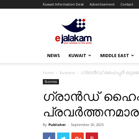
Kuwait Information Desk
Advertisement
Contact
ejalakam
NEWS
KUWAIT
MIDDLE EAST
ഗ്രാൻഡ് ഹൈപ്പർ ഖുറൈ
Home
Business
Business
ഗ്രാൻഡ് ഹൈപ
പ്രവർത്തനമാരംഭ
By
Publisher
-
September 20, 2025