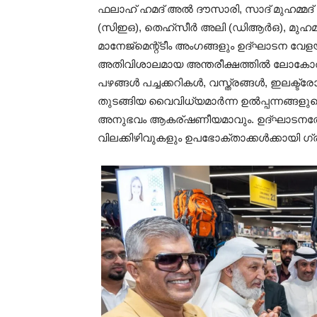
ഫലാഹ് ഹമദ് അൽ ദൗസാരി, സാദ് മുഹമ്മദ്
(സിഇഒ), തെഹ്‌സീർ അലി (ഡിആർഒ), മുഹമ്മദ്
മാനേജ്‍മെന്റ്ടീം അംഗങ്ങളും ഉദ്‌ഘാടന 
അതിവിശാലമായ അന്തരീക്ഷത്തിൽ ലോകോത്തര
പഴങ്ങൾ പച്ചക്കറികൾ, വസ്ത്രങ്ങൾ, ഇലക
തുടങ്ങിയ വൈവിധ്യമാർന്ന ഉൽപ്പന്നങ്ങളു
അനുഭവം ആകര്ഷണീയമാവും. ഉദ്ഘാടനത്
വിലക്കിഴിവുകളും ഉപഭോക്താക്കൾക്കായി ഗ്ര