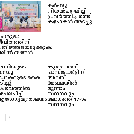
കർഫ്യു
നിയമംലംഘിച്ച്
പ്രവർത്തിച്ച രണ്ട്
കഫേകൾ അടച്ചു
ംശുദ്ധ
ീവിതത്തിന്
്രതിജ്ഞയെടുക്കുക:
ലീൽ തങ്ങൾ
ോഗിയുടെ
കുവൈത്ത്
ന്ധു
പാസ്‌പോർട്ടിന്
ോക്ടറുടെ കൈ
അറബ്
ിച്ചു;
മേഖലയിൽ
ംഭവത്തിൽ
മൂന്നാം
പലപിച്ച്
സ്ഥാനവും
രോഗ്യമന്ത്രാലയം
ലോകത്ത് 47-ാം
സ്ഥാനവും