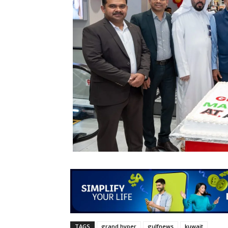
TAGS
grand hyper
gulfnews
kuwait