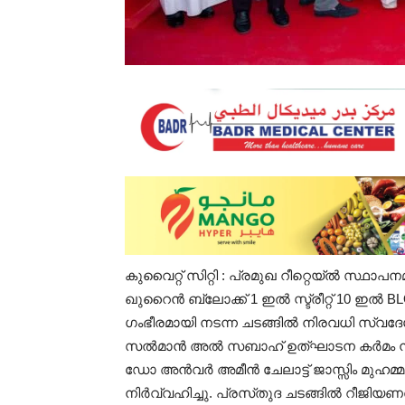
കുവൈറ്റ്‌ സിറ്റി : പ്രമുഖ റീറ്റെയ്ൽ സ
ഖുറൈൻ ബ്ലോക്ക് 1 ഇൽ സ്ട്രീറ്റ് 10 ഇൽ 
ഗംഭീരമായി നടന്ന ചടങ്ങിൽ നിരവധി സ്വദേശി
സൽമാൻ അൽ സബാഹ് ഉത്ഘാടന കർമം നിർവ
ഡോ അൻവർ അമീൻ ചേലാട്ട് ജാസ്സിം മുഹമ്മദ
നിർവ്വഹിച്ചു. പ്രസ്‌തുദ ചടങ്ങിൽ റീജിയ