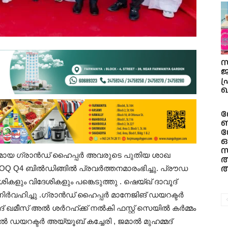
സ
ജ
പ
ഖ
ര
ബ
ഡ
ഒട
സ
്ഥാപനമായ ഗ്രാൻഡ് ഹൈപ്പർ അവരുടെ പുതിയ ശാഖ
അ
ആ
BLOQ Q4 ബിൽഡിങ്ങിൽ പ്രവർത്തനമാരംഭിച്ചു. പ്രൗഡ
കളും വിദേശികളും പങ്കെടുത്തു . ഷെയ്ഖ് ദാവൂദ്
ഹിച്ചു .ഗ്രാൻഡ് ഹൈപ്പർ മാനേജിങ് ഡയറക്ടർ
് ഖമീസ് അൽ ശർറഹ്‌ക്ക് നൽകി ഫസ്റ്റ് സെയിൽ കർമ്മം
ണൽ ഡയറക്ടർ അയ്യൂബ് കച്ചേരി , ജമാൽ മുഹമ്മദ്