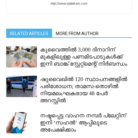
http://www.ejalakam.com
RELATED ARTICLES
MORE FROM AUTHOR
കുവൈത്തിൽ 3,000 ദിനാറിന്
മുകളിലുള്ള പണമിടപാടുകൾക്ക്
ഇനി ബാങ്ക് സ്റ്റേറ്റ്മെന്റ് നിർബന്ധം
ഷുവൈഖിൽ 120 സ്ഥാപനങ്ങളിൽ
പരിശോധന; താമസ-തൊഴിൽ
നിയമലംഘകരായ 48 പേർ
അറസ്റ്റിൽ
നഷ്ടപ്പെട്ട വാഹന നമ്പർ പ്ലേറ്റിന്
ഇനി ‘സഹൽ’ ആപ്പിലൂടെ
അപേക്ഷിക്കാം