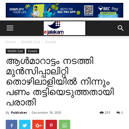
Home
Middle East
Kuwait
Middle East
Kuwait
ആൾമാറാട്ടം നടത്തി
മുൻസിപ്പാലിറ്റി
തൊഴിലാളിയിൽ നിന്നും
പണം തട്ടിയെടുത്തതായി
പരാതി
By
Publisher
-
December 18, 2020
211
0