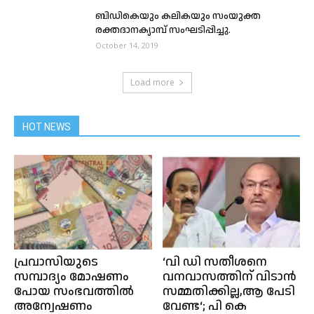
ബിഡികെയും കലികയും സംയുക്ത
രക്തദാനക്യാമ്പ് സംഘടിപ്പിച്ചു.
October 14, 2019
Load more
HOT NEWS
പ്രവാസിയുടെ
‘വി ഡി സതീശനെ
സമ്പാദ്യം മോഷണം
വനവാസത്തിന് വിടാന്‍
പോയ സംഭവത്തിൽ
സമ്മതിക്കില്ല,ആ പേടി
അന്വേഷണം
വേണ്ട‘; പി കെ