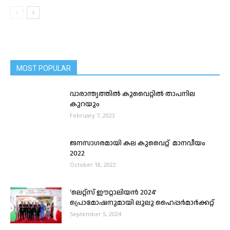
MOST POPULAR
വാരാന്ത്യത്തിൽ കുവൈറ്റിൽ താപനില
കുറയും
February 7, 2023
ജനസാഗരമായി കല കുവൈറ്റ് മാനവീയം
2022
October 18, 2022
‘ലെറ്റ്സ് ഈറ്റാലിയൻ 2024’
പ്രൊമോഷനുമായി ലുലു ഹൈപ്പർമാർക്കറ്റ്
September 5, 2024