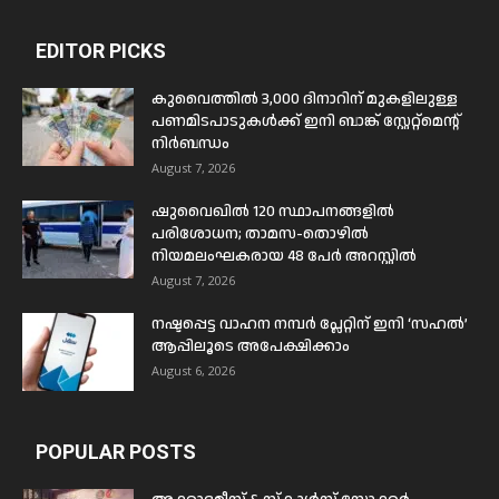
EDITOR PICKS
കുവൈത്തിൽ 3,000 ദിനാറിന് മുകളിലുള്ള
പണമിടപാടുകൾക്ക് ഇനി ബാങ്ക് സ്റ്റേറ്റ്മെന്റ്
നിർബന്ധം
August 7, 2026
ഷുവൈഖിൽ 120 സ്ഥാപനങ്ങളിൽ
പരിശോധന; താമസ-തൊഴിൽ
നിയമലംഘകരായ 48 പേർ അറസ്റ്റിൽ
August 7, 2026
നഷ്ടപ്പെട്ട വാഹന നമ്പർ പ്ലേറ്റിന് ഇനി ‘സഹൽ’
ആപ്പിലൂടെ അപേക്ഷിക്കാം
August 6, 2026
POPULAR POSTS