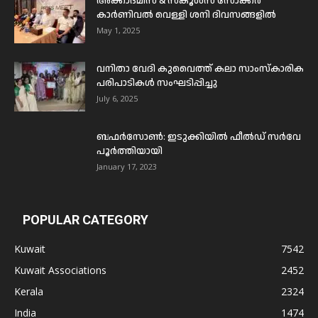
അക്കാദമീസ് & സ്കൂൾസ് സോക്കർ
കാർണിവൽ വെള്ളി ശനി ദിവസങ്ങളിൽ
May 1, 2025
വനിതാ വേദി കുവൈത്ത് കലാ സാംസ്കാരിക
പരിപാടികൾ സംഘടിപ്പിച്ചു
July 6, 2025
ബഫര്‍സോണ്‍: ഇടുക്കിയില്‍ ഫീല്‍ഡ് സര്‍വേ
പൂര്‍ത്തിയായി
January 17, 2023
POPULAR CATEGORY
Kuwait
7542
Kuwait Associations
2452
Kerala
2324
India
1474