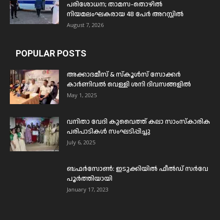
പരിശോധന; താമസ-തൊഴിൽ
നിയമലംഘകരായ 48 പേർ അറസ്റ്റിൽ
August 7, 2026
POPULAR POSTS
അക്കാദമീസ് & സ്കൂൾസ് സോക്കർ
കാർണിവൽ വെള്ളി ശനി ദിവസങ്ങളിൽ
May 1, 2025
വനിതാ വേദി കുവൈത്ത് കലാ സാംസ്കാരിക
പരിപാടികൾ സംഘടിപ്പിച്ചു
July 6, 2025
ബഫര്‍സോണ്‍: ഇടുക്കിയില്‍ ഫീല്‍ഡ് സര്‍വേ
പൂര്‍ത്തിയായി
January 17, 2023