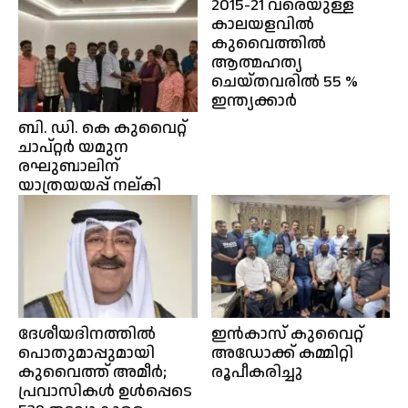
2015-21 വരെയുള്ള
കാലയളവിൽ
കുവൈത്തിൽ
ആത്മഹത്യ
ചെയ്തവരിൽ 55 %
ഇന്ത്യക്കാർ
ബി. ഡി. കെ കുവൈറ്റ്‌
ചാപ്റ്റർ യമുന
രഘുബാലിന്
യാത്രയയപ്പ് നല്കി
ദേശീയദിനത്തിൽ
ഇൻകാസ് കുവൈറ്റ്
പൊതുമാപ്പുമായി
അഡോക്ക് കമ്മിറ്റി
കുവൈത്ത്‌ അമീർ;
രൂപീകരിച്ചു
പ്രവാസികൾ ഉൾപ്പെടെ