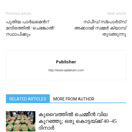
Previous article
Next article
പുതിയ പാർലമെന്‍റ്
സ്പീഡ് സ്പോർട്സ്
മന്ദിരത്തിൽ ‘ചെങ്കോൽ’
അക്കാദമി സമ്മർ ക്യാമ്പ്
സ്ഥാപിക്കും
തുടങ്ങുന്നു
Publisher
http://www.ejalakam.com
RELATED ARTICLES
MORE FROM AUTHOR
കുവൈത്തിൽ ചെമ്മീൻ വില
കുറഞ്ഞു; ഒരു കൊട്ടയ്ക്ക് 40–45
ദിനാർ