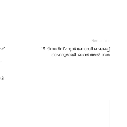
Next article
ഫ്
15 ദിനാറിന് ഫുൾ ബോഡി ചെക്കപ്പ്
ഓഫറുമായി ബദർ അൽ സമ
ം
സി