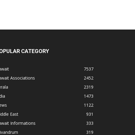
OPULAR CATEGORY
uwait
7537
wait Associations
2452
rala
2319
dia
1473
ews
1122
ddle East
931
wait Informations
333
rivandrum
319