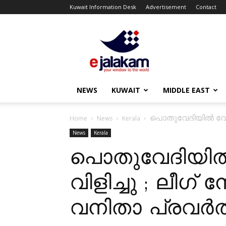
Kuwait Information Desk
Advertisement
Contact
ejalakam
NEWS
KUWAIT
MIDDLE EAST
പൊതുവേദിയില്‍ വേശ
Home
News
Kerala
News
Kerala
പൊതുവേദിയില്
വിളിച്ചു ; ലീഗ
വനിതാ പ്രവര്