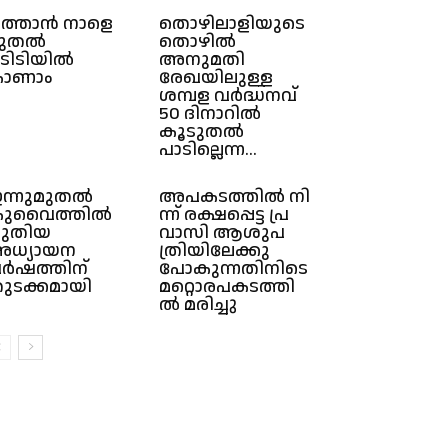
ത്താന്‍ നാളെ
തൊഴിലാളിയുടെ
മുതൽ
തൊഴിൽ
ടിടിയിൽ
അനുമതി
ാണാം
രേഖയിലുള്ള
ശമ്പള വർദ്ധനവ്
50 ദിനാറിൽ
കൂടുതൽ
പാടില്ലെന്ന...
ന്നുമുതൽ
അ​പ​ക​ട​ത്തി​ൽ​ നി​
ുവൈത്തിൽ
ന്ന് ര​ക്ഷ​പ്പെ​ട്ട പ്ര​
ുതിയ
വാ​സി ആ​ശു​പ​
ധ്യായന
ത്രി​യി​ലേ​ക്കു
ർഷത്തിന്
പോകുന്നതിനിടെ
ുടക്കമായി
മ​റ്റൊ​ര​പ​ക​ട​ത്തി​
ൽ മ​രി​ച്ചു