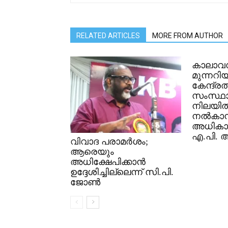
RELATED ARTICLES
MORE FROM AUTHOR
കാലാവ
മുന്നറിയ
കേന്ദ്രത്
സംസ്ഥാ
നിലയിൽ
നൽകാ
അധികാര
എ.പി.
വിവാദ പരാമർശം;
ആരെയും
അധിക്ഷേപിക്കാൻ
ഉദ്ദേശിച്ചില്ലെന്ന് സി.പി.
ജോൺ