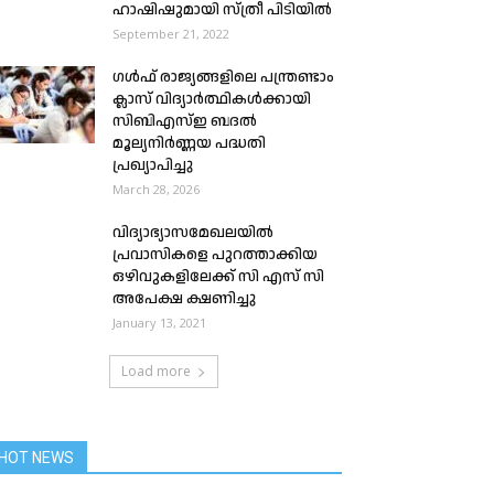
ഹാഷിഷുമായി സ്ത്രീ പിടിയിൽ
September 21, 2022
ഗൾഫ് രാജ്യങ്ങളിലെ പന്ത്രണ്ടാം
ക്ലാസ് വിദ്യാർത്ഥികൾക്കായി
സിബിഎസ്ഇ ബദൽ
മൂല്യനിർണ്ണയ പദ്ധതി
പ്രഖ്യാപിച്ചു
March 28, 2026
വിദ്യാഭ്യാസമേഖലയിൽ
പ്രവാസികളെ പുറത്താക്കിയ
ഒഴിവുകളിലേക്ക് സി എസ് സി
അപേക്ഷ ക്ഷണിച്ചു
January 13, 2021
Load more
HOT NEWS