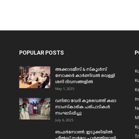
POPULAR POSTS
P
അക്കാദമീസ് & സ്കൂൾസ്
K
സോക്കർ കാർണിവൽ വെള്ളി
Ku
ശനി ദിവസങ്ങളിൽ
ം
May 1, 2025
Ke
In
വനിതാ വേദി കുവൈത്ത് കലാ
സാംസ്കാരിക പരിപാടികൾ
N
സംഘടിപ്പിച്ചു
Mi
July 6, 2025
Ku
ബഫര്‍സോണ്‍: ഇടുക്കിയില്‍
T
ഫീല്‍ഡ് സര്‍വേ പൂര്‍ത്തിയായി