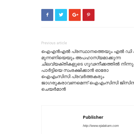
Previous article
ഐഎൻഎൽ പ്രസ്ഥാനത്തെയും എൽ ഡി 
മുന്നണിയെയും അപഹാസ്യമാക്കുന്ന
ചിലവ്യക്തികളുടെ ഗൂഢനീക്കത്തിൽ നിന്നു
പാർട്ടിയെ സംരക്ഷിക്കാൻ ഓരോ
ഐഎംസിസി പ്രവർത്തകരും
ജാഗരൂകരാവണമെന്ന് ഐഎംസിസി ജിസി
ചെയർമാൻ
Publisher
http://www.ejalakam.com