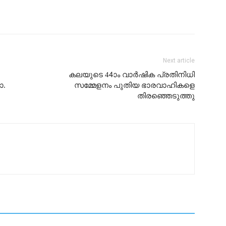
Next article
കലയുടെ 44ാം വാർഷിക പ്രതിനിധി
ോ.
സമ്മേളനം പുതിയ ഭാരവാഹികളെ
തിരഞ്ഞെടുത്തു