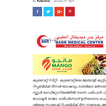
By
Publisher
-
January 31, 2023
കുവൈറ്റ് സിറ്റി : കുവൈറ്റിലെ മലയാളി കു
റിപ്പബ്ലിക് ദിനാഘോഷവും ടാബ്ലോ മത്സരവ
സ്കൂൾ ഓഡിറ്റോറിയത്തിൽ നടന്ന പരിപാടി
ഡോക്ടർ രാജാ ഹരിപ്രസാദ് ഉദ്ഘാടനം ചെ
ശ്രേയ സുരേഷ് റിപ്പബ്ലിക് ദിന സന്ദേശ