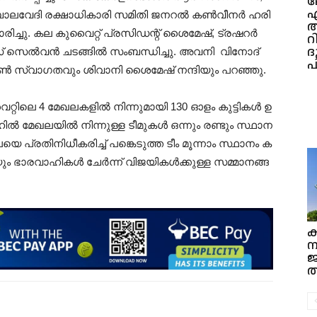
ല
ഏ
, ബാലവേദി രക്ഷാധികാരി സമിതി ജനറൽ കൺവീനർ ഹരി
അ
ച്ചു. കല കുവൈറ്റ്‌ പ്രസിഡന്റ് ശൈമേഷ്, ട്രഷറർ
റ
ദ
 സെൽവൻ ചടങ്ങിൽ സംബന്ധിച്ചു. അവനി വിനോദ്
പ
രൺ സ്വാഗതവും ശിവാനി ശൈമേഷ് നന്ദിയും പറഞ്ഞു.
റ്റിലെ 4 മേഖലകളിൽ നിന്നുമായി 130 ഓളം കുട്ടികൾ ഉ
ാഹില്‍ മേഖലയിൽ നിന്നുള്ള ടീമുകൾ ഒന്നും രണ്ടും സ്ഥാന
പ്രതിനിധീകരിച്ച് പങ്കെടുത്ത ടീം മൂന്നാം സ്ഥാനം ക
ം ഭാരവാഹികൾ ചേർന്ന് വിജയികൾക്കുള്ള സമ്മാനങ്ങ
ക
ന
ത