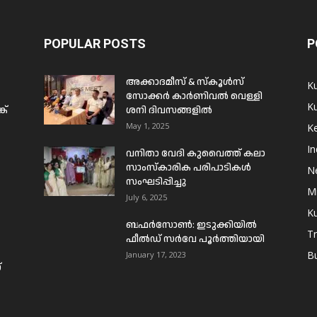
POPULAR POSTS
P
അക്കാദമീസ് & സ്കൂൾസ്
K
സോക്കർ കാർണിവൽ വെള്ളി
Ku
ക്
ശനി ദിവസങ്ങളിൽ
May 1, 2025
Ke
In
വനിതാ വേദി കുവൈത്ത് കലാ
സാംസ്കാരിക പരിപാടികൾ
N
സംഘടിപ്പിച്ചു
Mi
July 6, 2025
Ku
ബഫര്‍സോണ്‍: ഇടുക്കിയില്‍
T
ഫീല്‍ഡ് സര്‍വേ പൂര്‍ത്തിയായി
B
January 17, 2023
്