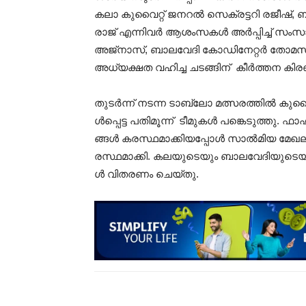
കലാ കുവൈറ്റ് ജനറൽ സെക്രട്ടറി രജീഷ്
രാജ് എന്നിവർ ആശംസകൾ അർപ്പിച്ച് സംസാരി
അജ്നാസ്, ബാലവേദി കോഡിനേറ്റർ തോമസ്
അധ്യക്ഷത വഹിച്ച ചടങ്ങിന് കീർത്തന കി
തുടർന്ന് നടന്ന ടാബ്ലോ മത്സരത്തിൽ കുവൈ
ൾപ്പെട്ട പതിമൂന്ന് ടീമുകൾ പങ്കെടുത്തു. ഫ
ങ്ങൾ കരസ്ഥമാക്കിയപ്പോൾ സാൽമിയ മേഖലയെ 
രസ്ഥമാക്കി. കലയുടെയും ബാലവേദിയുടെയു
ൾ വിതരണം ചെയ്തു.