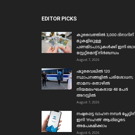
EDITOR PICKS
കുവൈത്തിൽ 3,000 ദിനാറിന്
മുകളിലുള്ള
പണമിടപാടുകൾക്ക് ഇനി ബാങ്
സ്റ്റേറ്റ്മെന്റ് നിർബന്ധം
August 7, 2026
ഷുവൈഖിൽ 120
സ്ഥാപനങ്ങളിൽ പരിശോധന;
താമസ-തൊഴിൽ
നിയമലംഘകരായ 48 പേർ
അറസ്റ്റിൽ
August 7, 2026
നഷ്ടപ്പെട്ട വാഹന നമ്പർ പ്ലേറ്റിന
ഇനി ‘സഹൽ’ ആപ്പിലൂടെ
അപേക്ഷിക്കാം
August 6, 2026