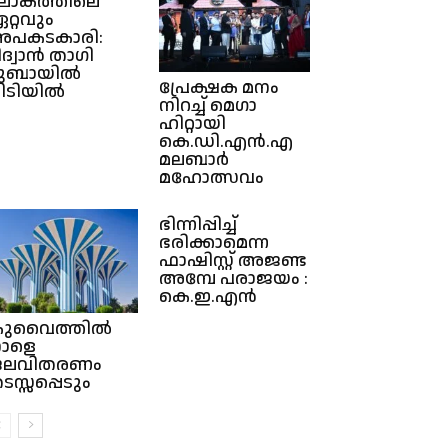
ോകത്തിലെ
റ്റവും
പകടകാരി:
ിദ്വാൻ താഗി
ുബായിൽ
പ്രേക്ഷക മനം
ിടിയിൽ
നിറച്ച് മെഗാ
ഹിറ്റായി
കെ.ഡി.എൻ.എ
മലബാർ
മഹോത്സവം
ഭിന്നിപ്പിച്ച്
ഭരിക്കാമെന്ന
ഫാഷിസ്റ്റ് അജണ്ട
അമ്പേ പരാജയം :
കെ.ഇ.എൻ
ുവൈത്തിൽ
ാളെ
ജലവിതരണം
ടസ്സപ്പെടും