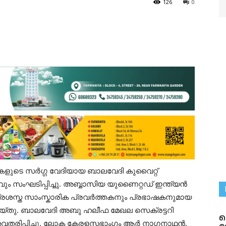
126
0
ട്ടികളുടെ സർഗ്ഗ വേദിയായ ബാലവേദി കുവൈറ്റ്
ും സംഘടിപ്പിച്ചു. അബ്ബാസിയ യുണൈറ്റഡ് ഇന്ത്യൻ
 പ്രശസ്ത സാംസ്കാരിക പ്രവർത്തകനും പ്രഭാഷകനുമായ
യ്തു. ബാലവേദി അബു ഹലീഫ മേഖല സെക്രട്ടറി
ക
ം അവതരിപ്പിച്ചു. ലോക കേരളസഭാംഗം ആർ നാഗനാഥൻ,