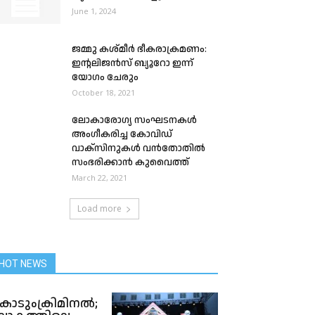
June 1, 2024
ജമ്മു കശ്മീർ ഭീകരാക്രമണം:
ഇന്റലിജൻസ് ബ്യൂറോ ഇന്ന്
യോഗം ചേരും
October 18, 2021
ലോകാരോഗ്യ സംഘടനകൾ
അംഗീകരിച്ച കോവിഡ്
വാക്സിനുകൾ വൻതോതിൽ
സംഭരിക്കാൻ കുവൈത്ത്
March 22, 2021
Load more
HOT NEWS
ൊടുംക്രിമിനൽ;