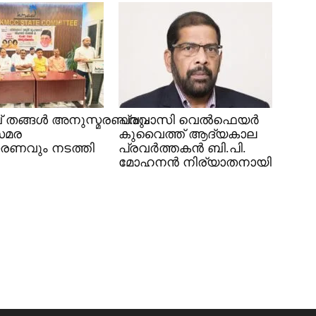
 തങ്ങൾ അനുസ്മരണവും
പ്രവാസി വെൽഫെയർ
സമര
കുവൈത്ത് ആദ്യകാല
രണവും നടത്തി
പ്രവർത്തകൻ ബി.പി.
മോഹനൻ നിര്യാതനായി