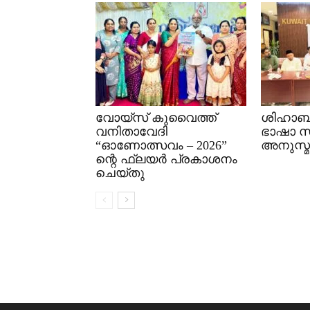
വോയ്സ് കുവൈത്ത്
ശിഹാബ്
വനിതാവേദി
ഭാഷാ 
“ഓണോത്സവം – 2026”
അനുസ്മ
ന്റെ ഫ്ലയർ പ്രകാശനം
ചെയ്തു