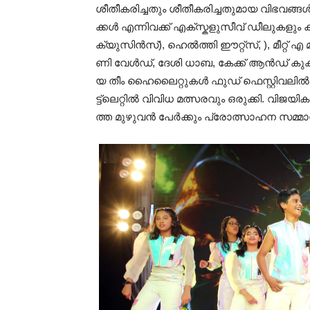
ശീ​തീ​ക​രി​ച്ച​തും ശീ​തീ​ക​രി​ച്ച​തു​മാ​യ വി​ഭ​വ​ങ്ങ​
ക്ക​ൾ എ​ന്നി​വ​ക്ക് എ​ക്സ്ക​ളു​സീ​വ് ഡീ​ലു​
ക്യു​സി​ൻ​സ്), ഹെ​ൽ​ത്തി ഈ​റ്റ്സ്, ), മീ​റ്റ് എ ​മീ​
ണി വേ​ൾ​ഡ്, ദേ​ശി ധാ​ബ, കേ​ക്ക് ആ​ൻ​ഡ് കു​ക്കീ​
യ തീം ​ഹൈ​ലൈ​റ്റു​ക​ൾ ഫു​ഡ് ഫെ​സ്റ്റി​വ​ലി​​ൽ 
ട്ട്‌​ലെ​റ്റി​ൽ വി​വി​ധ മ​ത്സ​ര​വും ഒ​രു​ക്കി. വി​ജ​യ
ത്ത മു​ഴു​വ​ൻ പേ​ർ​ക്കും പ്രോ​ത്സാ​ഹ​ന സ​മ്മ