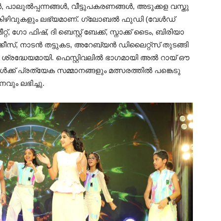
ൾ, പാ​ലു​ൽ​പ്പ​ന്ന​ങ്ങ​ൾ, വീ​ട്ടു​പ​ക​ര​ണ​ങ്ങ​ൾ, അ​ടു​ക്ക​ള വ​സ്തു​
ക​ളും കിഴിവുകളും ലഭ്യമാണ്. ഗ്ലോ​ബ​ൽ ഫു​ഡി (വേ​ൾ​ഡ്
റ്റ്, ഗോ ​ഫി​ഷ്, ദി ​ബെ​സ്റ്റ് ബേ​ക്ക്, സ്നാ​ക്ക് ടൈം, ബി​രി​യാ​
സ്, നാ​ട​ൻ ത​ട്ടു​ക​ട, ​​അ​റേ​ബ്യ​ൻ ഡി​ലൈ​റ്റ്സ് തു​ട​ങ്ങി​
ശ്ര​ദ്ധേ​യ​മാ​യി. ഫെ​സ്റ്റി​വ​ലി​ൽ ഭാ​ഗ​മാ​യി അ​ൽ റാ​യ് ഔ​
ി​ക​ൾ​ക്ക് പ്ര​ത്യേ​ക സ​മ്മാ​ന​ങ്ങ​ളും മ​ത്സ​ര​ത്തി​ൽ പ​ങ്കെ​ടു​
ാനവും ലഭിച്ചു.