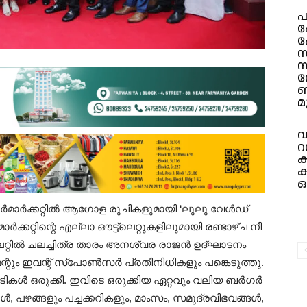
പ
ഹ
പ
സ
സ
ബ
മ
വ
റ
ക
ക
ഒ
ർ​മാ​ർ​ക്ക​റ്റി​ൽ ആ​ഗോള രുചികളുമായി ‘ലു​ലു വേ​ൾ​ഡ്
​ക്ക​റ്റി​ന്റെ എ​ല്ലാ ഔ​ട്ട്‌​ലെ​റ്റു​ക​ളി​ലു​മാ​യി ര​ണ്ടാ​ഴ്ച നീ​
്‍ല​റ്റിൽ ച​ല​ച്ചി​ത്ര താ​രം അ​ന​ശ്വ​ര രാ​ജ​ൻ ഉ​ദ്ഘാ​ട​നം
ന്റും ഇ​വ​ന്റ് സ്പോ​ൺ​സ​ർ പ്ര​തി​നി​ധിക​ളും പ​​ങ്കെ​ടു​ത്തു.
ടി​ക​ൾ ഒ​രു​ക്കി. ഇ​വി​ടെ ഒ​രു​ക്കി​യ ഏ​റ്റ​വും വ​ലി​യ ബ​ർ​ഗ​ർ
പ​ഴ​ങ്ങ​ളും പ​ച്ച​ക്ക​റി​ക​ളും, മാം​സം, സ​മു​ദ്ര​വി​ഭ​വ​ങ്ങ​ൾ,