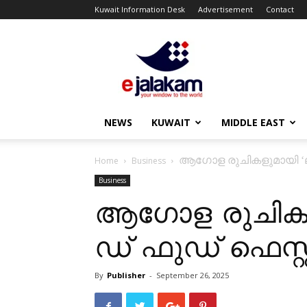
Kuwait Information Desk
Advertisement
Contact
ejalakam
NEWS
KUWAIT
MIDDLE EAST
ആ​ഗോ​ള രു​ചി​ക​ളു​മാ​യി ‘
Home
Business
Business
ആ​ഗോ​ള രു​ചി​ക​ള
ഡ് ഫു​ഡ് ഫെ​സ്റ്
By
Publisher
-
September 26, 2025