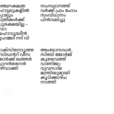
ഞ്ചനക്ഷത്ര
സംസ്ഥാനത്ത്‌
ോട്ടലുകളിൽ
വർക്ക്‌ ഫ്രം ഹോം
ോലും
സംവിധാനം
്ത്രീകൾക്ക്
പിൻവലിച്ചു
ുരക്ഷയില്ല –
ഡോ.
ഹാവുദ്ധീൻ
ുഹമ്മദ്‌ നദ് വി
ാ​ക്സി​നെ​ടു​ത്ത
അംബാസഡർ
​സി​ഡ​ന്‍റ് വീ​സ​
സിബി ജോർജ്
്കാ​ർ​ക്ക് ഖത്തർ
കുവൈത്ത്
്വാ​റ​ന്‍റൈ​ൻ
വാണിജ്യ-
ഴിവാക്കി
വ്യവസായ
മന്ത്രിയുമായി
കൂടിക്കാഴ്ച
നടത്തി