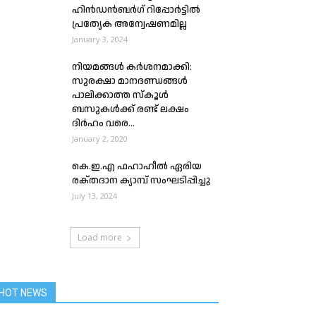
ഹിൻഡൻബർഗ് റിപ്പോർട്ടിൽ
പ്രത്യേക അന്വേഷണമില്ല
January 3, 2024
നിയ‌മങ്ങൾ കർശനമാക്കി:
സുരക്ഷാ മാനദണ്ഡങ്ങൾ
പാലിക്കാത്ത സ്കൂൾ
ബസുകൾ‌ക്ക് രണ്ട് ലക്ഷം
ദിർഹം വരെ...
January 2, 2020
കെ.ഇ.എ ഫഹാഹീൽ ഏരിയ
രക്‌തദാന ക്യാമ്പ് സംഘടിപ്പിച്ചു
July 13, 2024
Load more
HOT NEWS