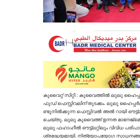
കുവൈറ്റ് സിറ്റി : കുവൈത്തിൽ ലു​ലു ഹൈ​പ്പ​
ഫു​ഡ് ഫെ​സ്റ്റി​വ​ലി​ന്’തുടക്കം. ലു​ലു ഹൈ​പ്പ​ർ​മാ​ർ
ണ്ടു​നി​ൽ​ക്കു​ന്ന ഫെ​സ്റ്റി​വ​ൽ അ​ൽ റാ​യി ഔ​ട്ട
ചെ​യ്തു. ലു​ലു കു​വൈ​ത്ത് ഉ​ന്ന​ത മാ​നേ​ജ്‌​മെ​
ലു​ലു ഫ​ഹാ​ഹീ​ൽ ഔ​ട്ട്‍ല​റ്റി​ലും വി​വി​ധ പ​രി​പാ​
​ശ്ര​ദ്ധേ​യ​മാ​യി. നി​ത്യോ​പ​യോ​ഗ സാ​ധ​ന​ങ്ങ​ൾ, 