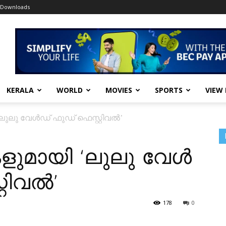
Downloads
KERALA
WORLD
MOVIES
SPORTS
VIEW
ലു​ലു വേ​ൾ​ഡ് ഫു​ഡ് ഫെ​സ്റ്റി​വ​ൽ’
ു​മാ​യി ‘ലു​ലു വേ​ൾ​
റി​വ​ൽ’
178
0