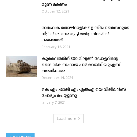
മൂന്ന് മരണം
October 12, 2021
ഗാർഹിക തൊഴിലാളികളെ സ്പോൺസറുടെ
വീട്ടിൽ ശ്വാസം മുട്ടി മരിച്ച നിലയിൽ
കണ്ടെത്തി
February 15, 2021
കുവൈത്തിന് 300 മില്യൺ ഡോളറിൻ്റെ
സൈനിക സഹായ പാക്കേജിന് യുഎസ്
അംഗീകാരം
December 14, 2024
കെ എം ഷാജി എംഎൽഎ യെ വിജിലൻസ്
ചോദ്യം ചെയ്യുന്നു
January 7, 2021
Load more