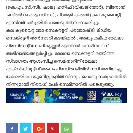
(കെ.എം.സി.സി), ഷാജു ഹനീഫ്‌ (വിബ്‌ജിയോർ), ബിനോയ്‌
ചന്ദ്രൻ (ഒ.ഐ.സി.സി), പി.ആർ.കിരൺ (കല കുവൈറ്റ്‌)
എന്നിവർ ചർച്ചയിൽ പങ്കെടുത്ത്‌ സംസാരിച്ചു.
കല കുവൈറ്റ്‌ ജോ സെക്രട്ടറി പ്രജോഷ്‌ ടി, മീഡിയ
സെക്രട്ടറി അൻസാരി കടയ്ക്കൽ , അബുഹലീഫ മേഖലാ
പ്രസിഡന്റ്‌ ഗോപീകൃഷ്ണൻ എന്നിവർ സെമിനാറിന്
അഭിവാദ്യങ്ങളർപ്പിച്ചു. മേഖലാ സെക്രട്ടറി രഞ്ജിത്ത്‌
സ്വാഗതം ആശംസിച്ച സെമിനാറിന് മേഖലാ
എക്സിക്യുട്ടീവ് അംഗം പ്രസീത ജിതിൻ നന്ദി അറിയിച്ചു.
മേഖലയിലെ യൂണിറ്റുകളിൽ നിന്നും, പൊതു സമൂഹത്തിൽ
നിന്നുമായി നിരവധി പേർ സെമിനാറിൽ പങ്കെടുത്തു.