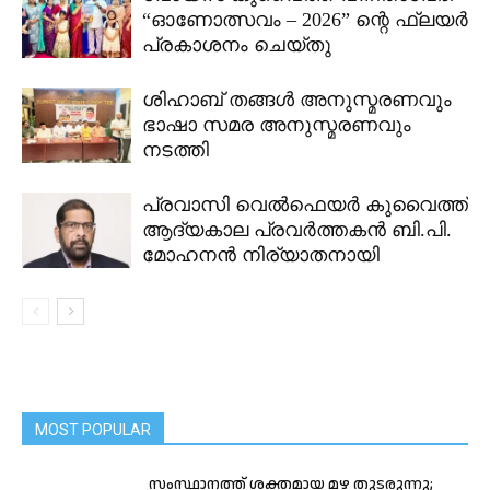
“ഓണോത്സവം – 2026” ന്റെ ഫ്ലയർ
പ്രകാശനം ചെയ്തു
ശിഹാബ് തങ്ങൾ അനുസ്മരണവും
ഭാഷാ സമര അനുസ്മരണവും
നടത്തി
പ്രവാസി വെൽഫെയർ കുവൈത്ത്
ആദ്യകാല പ്രവർത്തകൻ ബി.പി.
മോഹനൻ നിര്യാതനായി
MOST POPULAR
സംസ്ഥാനത്ത് ശക്തമായ മഴ തുടരുന്നു;