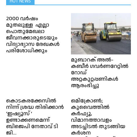
HOT NEWS
2000 വർഷം
മുതലുള്ള എല്ലാ
പൊതുമേഖലാ
ജീവനക്കാരുടെയും
വിദ്യാഭ്യാസ രേഖകൾ
പരിശോധിക്കും
മുബാറക് അൽ-
കബീർ ഗവർണറേറ്റിൽ
റോഡ്
അറ്റകുറ്റപ്പണികൾ
ആരംഭിച്ചു
കൊടകരക്കേസിൽ
ഒമിക്രോൺ;
നിന്ന് ശ്രദ്ധ തിരിക്കാൻ
കുവൈത്തിൽ
‘ഇഷ്യൂസ് ‘
കർഫ്യൂ,
ഉണ്ടാക്കണമെന്ന്
വിമാനത്താവളം
ബിജെപി നേതാവ് ടി
അടച്ചിടൽ തുടങ്ങിയ
ജി...
കർശന