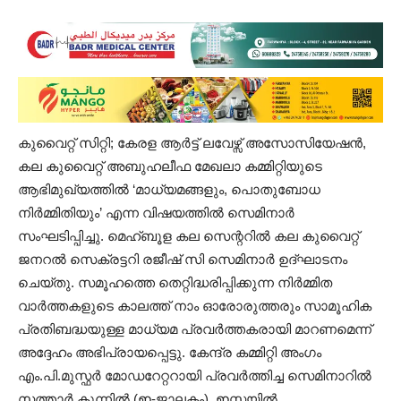
കുവൈറ്റ് സിറ്റി; കേരള ആർട്ട് ലവേഴ്സ് അസോസിയേഷൻ,
കല കുവൈറ്റ് അബുഹലീഫ മേഖലാ കമ്മിറ്റിയുടെ
ആഭിമുഖ്യത്തിൽ ‘മാധ്യമങ്ങളും, പൊതുബോധ
നിർമ്മിതിയും’ എന്ന വിഷയത്തിൽ സെമിനാർ
സംഘടിപ്പിച്ചു. മെഹ്ബൂള കല സെന്ററിൽ കല കുവൈറ്റ്
ജനറൽ സെക്രട്ടറി രജീഷ്‌ സി സെമിനാർ ഉദ്ഘാടനം
ചെയ്തു. സമൂഹത്തെ തെറ്റിദ്ധരിപ്പിക്കുന്ന നിർമ്മിത
വാർത്തകളുടെ കാലത്ത് നാം ഓരോരുത്തരും സാമൂഹിക
പ്രതിബദ്ധയുള്ള മാധ്യമ പ്രവർത്തകരായി മാറണമെന്ന്
അദ്ദേഹം അഭിപ്രായപ്പെട്ടു. കേന്ദ്ര കമ്മിറ്റി അംഗം
എം.പി.മുസ്ഫർ മോഡറേറ്ററായി പ്രവർത്തിച്ച സെമിനാറിൽ
സത്താർ കുന്നിൽ (ഇ-ജാലകം), ഇസ്മയിൽ