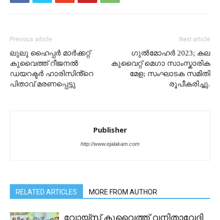
Previous article
Next article
ലുലു ഹൈപ്പർ മാർക്കറ്റ്
ഗുൽമോഹർ 2023; കല
കുവൈത്ത് റീജനൽ
കുവൈറ്റ്‌ മെഗാ സാംസ്കാരിക
ഡയറക്ടർ ഹാരിസിൻ്റെ
മേള; സംഘാടക സമിതി
പിതാവ് മരണപ്പെട്ടു
രൂപീകരിച്ചു.
Publisher
http://www.ejalakam.com
RELATED ARTICLES
MORE FROM AUTHOR
വോയ്സ് കുവൈത്ത് വനിതാവേദി