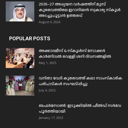
2026–27 അധ്യയന വർഷത്തിന് മുമ്പ്
കുവൈത്തിലെ ഇറാനിയൻ സ്വകാര്യ സ്കൂൾ
അടച്ചുപൂട്ടാൻ ഉത്തരവ്
August 6, 2026
POPULAR POSTS
അക്കാദമീസ് & സ്കൂൾസ് സോക്കർ
കാർണിവൽ വെള്ളി ശനി ദിവസങ്ങളിൽ
May 1, 2025
വനിതാ വേദി കുവൈത്ത് കലാ സാംസ്കാരിക
പരിപാടികൾ സംഘടിപ്പിച്ചു
July 6, 2025
ബഫര്‍സോണ്‍: ഇടുക്കിയില്‍ ഫീല്‍ഡ് സര്‍വേ
പൂര്‍ത്തിയായി
January 17, 2023