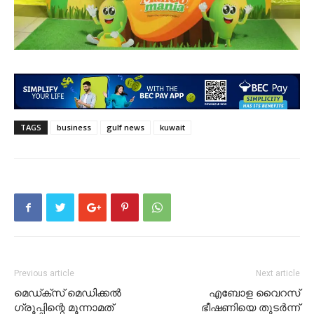
TAGS
business
gulf news
kuwait
Previous article
Next article
മെഡ്ക്സ് മെഡിക്കൽ
എബോള വൈറസ്
ഗ്രൂപ്പിന്റെ മൂന്നാമത്
ഭീഷണിയെ തുടർന്ന്