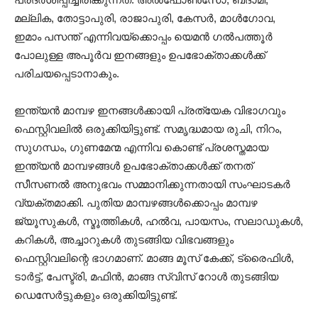
മല്ലിക, തോട്ടാപുരി, രാജാപുരി, കേസർ, മാൾഗോവ,
ഇമാം പസന്ത് എന്നിവയ്‌ക്കൊപ്പം യെമൻ ഗൽപത്തൂർ
പോലുള്ള അപൂർവ ഇനങ്ങളും ഉപഭോക്താക്കൾക്ക്
പരിചയപ്പെടാനാകും.
ഇന്ത്യൻ മാമ്പഴ ഇനങ്ങൾക്കായി പ്രത്യേക വിഭാഗവും
ഫെസ്റ്റിവലിൽ ഒരുക്കിയിട്ടുണ്ട്. സമൃദ്ധമായ രുചി, നിറം,
സുഗന്ധം, ഗുണമേന്മ എന്നിവ കൊണ്ട് പ്രശസ്തമായ
ഇന്ത്യൻ മാമ്പഴങ്ങൾ ഉപഭോക്താക്കൾക്ക് തനത്
സീസണൽ അനുഭവം സമ്മാനിക്കുന്നതായി സംഘാടകർ
വ്യക്തമാക്കി. പുതിയ മാമ്പഴങ്ങൾക്കൊപ്പം മാമ്പഴ
ജ്യൂസുകൾ, സ്മൂത്തികൾ, ഹൽവ, പായസം, സലാഡുകൾ,
കറികൾ, അച്ചാറുകൾ തുടങ്ങിയ വിഭവങ്ങളും
ഫെസ്റ്റിവലിന്റെ ഭാഗമാണ്. മാങ്ങ മൂസ് കേക്ക്, ട്രൈഫിൾ,
ടാർട്ട്, പേസ്ട്രി, മഫിൻ, മാങ്ങ സ്വിസ് റോൾ തുടങ്ങിയ
ഡെസേർട്ടുകളും ഒരുക്കിയിട്ടുണ്ട്.