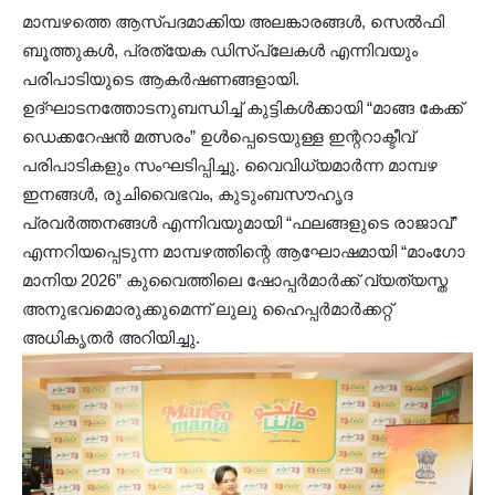
മാമ്പഴത്തെ ആസ്പദമാക്കിയ അലങ്കാരങ്ങൾ, സെൽഫി
ബൂത്തുകൾ, പ്രത്യേക ഡിസ്പ്ലേകൾ എന്നിവയും
പരിപാടിയുടെ ആകർഷണങ്ങളായി.
ഉദ്ഘാടനത്തോടനുബന്ധിച്ച് കുട്ടികൾക്കായി “മാങ്ങ കേക്ക്
ഡെക്കറേഷൻ മത്സരം” ഉൾപ്പെടെയുള്ള ഇന്ററാക്ടീവ്
പരിപാടികളും സംഘടിപ്പിച്ചു. വൈവിധ്യമാർന്ന മാമ്പഴ
ഇനങ്ങൾ, രുചിവൈഭവം, കുടുംബസൗഹൃദ
പ്രവർത്തനങ്ങൾ എന്നിവയുമായി “ഫലങ്ങളുടെ രാജാവ്”
എന്നറിയപ്പെടുന്ന മാമ്പഴത്തിന്റെ ആഘോഷമായി “മാംഗോ
മാനിയ 2026” കുവൈത്തിലെ ഷോപ്പർമാർക്ക് വ്യത്യസ്ത
അനുഭവമൊരുക്കുമെന്ന് ലുലു ഹൈപ്പർമാർക്കറ്റ്
അധികൃതർ അറിയിച്ചു.