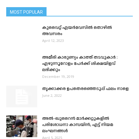
MOST POPULAR
കുവൈറ്റ് എയർവേസിൽ തൊഴിൽ
അവസരം
April 12, 2023
അമീരി കാരുണ്യം കാത്ത് തടവുകാർ :
എഴുന്നൂറോളം പേർക്ക് ശിക്ഷയിളവ്
ലഭിക്കും
December 19, 2019
തൃക്കാക്കര ഉപതെരഞ്ഞെടുപ്പ് ഫലം നാളെ
June 2, 2022
അൽ-ഖുറൈൻ മാർക്കറ്റുകളിൽ
പരിശോധനാ കാമ്പയിൻ, എട്ട് നിയമ
ലംഘനങ്ങൾ
April 5, 2025