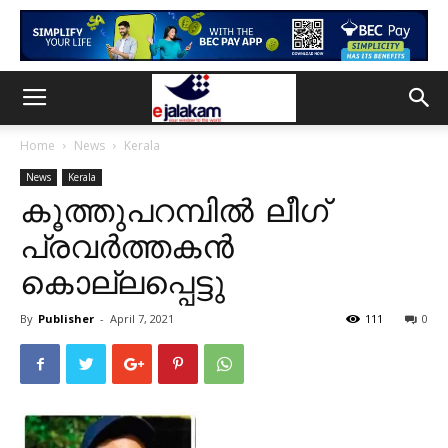
Home
News
Kerala
News
Kerala
കൂത്തുപറമ്പിൽ ലീഗ്
പ്രവർത്തകൻ
കൊല്ലപ്പെട്ടു
By
Publisher
-
April 7, 2021
111
0