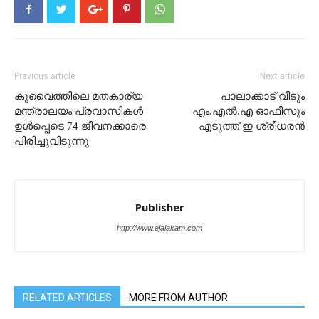
Previous article
Next article
കുവൈത്തിലെ മതകാര്യ
പാലാക്കാട് വീടും
മന്ത്രാലയം പ്രവാസികൾ
എം.എല്‍.എ ഓഫീസും
ഉൾപ്പെടെ 74 ജീവനക്കാരെ
എടുത്ത് ഇ ശ്രീധരൻ
പിരിച്ചുവിടുന്നു
Publisher
http://www.ejalakam.com
RELATED ARTICLES
MORE FROM AUTHOR