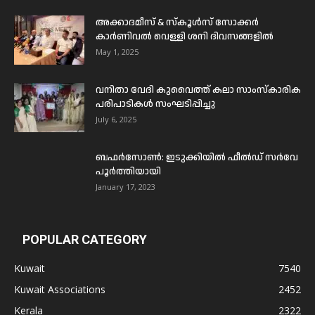
അക്കാദമീസ് & സ്കൂൾസ് സോക്കർ
കാർണിവൽ വെള്ളി ശനി ദിവസങ്ങളിൽ
May 1, 2025
വനിതാ വേദി കുവൈത്ത് കലാ സാംസ്കാരിക
പരിപാടികൾ സംഘടിപ്പിച്ചു
July 6, 2025
ബഫര്‍സോണ്‍: ഇടുക്കിയില്‍ ഫീല്‍ഡ് സര്‍വേ
പൂര്‍ത്തിയായി
January 17, 2023
POPULAR CATEGORY
Kuwait
7540
Kuwait Associations
2452
Kerala
2322