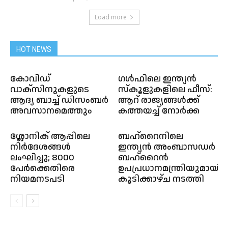
Load more
HOT NEWS
കോവിഡ്
ഗള്‍ഫിലെ ഇന്ത്യൻ
വാക്സിനുകളുടെ
സ്കൂളുകളിലെ ഫീസ്:
ആദ്യ ബാച്ച് ഡിസംബർ
ആറ് രാജ്യങ്ങൾക്ക്
അവസാനമെത്തും
കത്തയച്ച് നോര്‍‌ക്ക
ശ്ലോനിക് ആപ്പിലെ
ബഹ്റൈനിലെ
നിർദേശങ്ങൾ
ഇന്ത്യൻ അംബാസഡർ
ലംഘിച്ചു; 8000
ബഹ്റൈന്‍
പേർക്കെതിരെ
ഉപപ്രധാനമന്ത്രിയുമായി
നിയമനടപടി
കൂടിക്കാഴ്ച നടത്തി