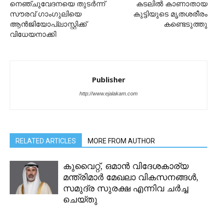
നെഞ്ചുവേദനയെ തുടർന്ന്
കടലിൽ കാണാതായ
സൗരവ് ഗാംഗുലിയെ
കുട്ടിയുടെ മൃതശരീരം
ആൻജിയോപ്ലാസ്റ്റിക്ക്
കണ്ടെടുത്തു
വിധേയനാക്കി
Publisher
http://www.ejalakam.com
RELATED ARTICLES
MORE FROM AUTHOR
കുവൈറ്റ്, ഒമാൻ വിദേശകാര്യ
മന്ത്രിമാർ മേഖലാ വികസനങ്ങൾ,
സമുദ്ര സുരക്ഷ എന്നിവ ചർച്ച
ചെയ്തു