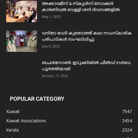
അക്കാദമീസ് & സ്കൂൾസ് സോക്കർ
കാർണിവൽ വെള്ളി ശനി ദിവസങ്ങളിൽ
May 1, 2025
വനിതാ വേദി കുവൈത്ത് കലാ സാംസ്കാരിക
പരിപാടികൾ സംഘടിപ്പിച്ചു
July 6, 2025
ബഫര്‍സോണ്‍: ഇടുക്കിയില്‍ ഫീല്‍ഡ് സര്‍വേ
പൂര്‍ത്തിയായി
January 17, 2023
POPULAR CATEGORY
Kuwait
7547
Kuwait Associations
2454
Kerala
2324