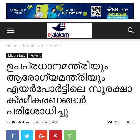
Home
Middle East
Kuwait
Middle East
Kuwait
ഉപപ്രധാനമന്ത്രിയും
ആരോഗ്യമന്ത്രിയും
എയർപോർട്ടിലെ സുരക്ഷാ
ക്രമീകരണങ്ങൾ
പരിശോധിച്ചു
By
Publisher
-
January 3, 2021
208
0