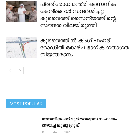
പ്രതിരോധ മന്ത്രി സൈനിക
കേന്ദ്രങ്ങൾ സന്ദർശിച്ചു;
കുവൈത്ത് സൈന്യത്തിന്റെ
സജ്ജത വിലയിരുത്തി
കുവൈത്തിൽ കിംഗ് ഫഹദ്
റോഡിൽ ഒരാഴ്ച ഭാഗിക ഗതാഗത
നിയന്ത്രണം
MOST POPULAR
ഗാസയിലേക്ക് ദുരിതാശ്വാസ സഹായം
അയച്ച് ലുലു ഗ്രൂപ്പ്
December 8, 2023