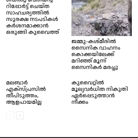
റിപ്പോർട്ട് ചെയ്ത
സാഹചര്യത്തിൽ
സുരക്ഷ നടപടികൾ
കർശനമാക്കാൻ
ഒരുങ്ങി കുവൈത്ത്
ജമ്മു-കശ്മീരിൽ
സൈനിക വാഹനം
കൊക്കയിലേക്ക്
മറിഞ്ഞ് മൂന്ന്
സൈനികർ മരച്ചു
മലബാര്‍
കുവൈറ്റിൽ
എക്സ്‍പ്രസിൽ
മൂല്യവർധിത നികുതി
തീപിടുത്തം,
ഏർപ്പെടുത്താൻ
ആളപായമില്ല
നീക്കം