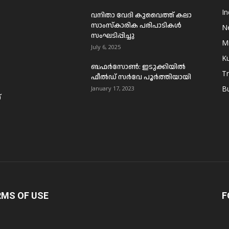
In
വനിതാ വേദി കുവൈത്ത് കലാ
സാംസ്കാരിക പരിപാടികൾ
N
സംഘടിപ്പിച്ചു
Mi
July 6, 2025
Ku
ബഫര്‍സോണ്‍: ഇടുക്കിയില്‍
T
ഫീല്‍ഡ് സര്‍വേ പൂര്‍ത്തിയായി
B
January 17, 2023
്
RMS OF USE
F