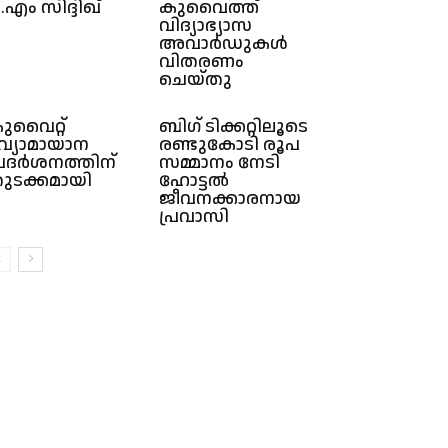
.​എം സി​ദ്ദി​ഖ്
കുവൈത്ത്
വിദ്യാഭ്യാസ
അവാർഡുകൾ
വിതരണം
ചെയ്തു
ുവൈറ്റ്
ബിഗ് ടിക്കറ്റിലൂടെ
്യോമായാന
രണ്ടുകോടി രൂപ
്രദർശനത്തിന്
സമ്മാനം നേടി
ുടക്കമായി
ഹോട്ടൽ
ജീവനക്കാരനായ
പ്രവാസി