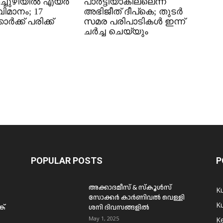
്ചുഴിയിൽ എയർ
പാർട്ടിയാകില്ലെന്ന്
വിമാനം; 17
അഭിജീത് ദീപ്കെ; തുടർ
ാർക്ക് പരിക്ക്
സമര പരിപാടികൾ ഇന്ന്
ചർച്ച ചെയ്യും
POPULAR POSTS
P
അക്കാദമീസ് & സ്കൂൾസ്
K
സോക്കർ കാർണിവൽ വെള്ളി
Ku
ക്
ശനി ദിവസങ്ങളിൽ
May 1, 2025
Ke