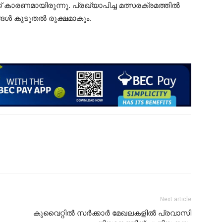
കാരണമായിരുന്നു. പ്രഖ്യാപിച്ച മത്സരക്രമത്തിൽ
്ങൾ കൂടുതൽ രൂക്ഷമാകും.
Next article
കുവൈറ്റിൽ സർക്കാർ മേഖലകളിൽ പ്രവാസി