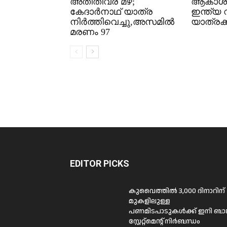
അതിതീവ്ര മഴ;
ആകാശച
കേദാർനാഥ് യാത്ര
ഇന്ത്യ 
നിർത്തിവെച്ചു,അസമിൽ
യാത്രക്ക
മരണം 97
EDITOR PICKS
കുവൈത്തിൽ 3,000 ദിനാറിന്
മുകളിലുള്ള
പണമിടപാടുകൾക്ക് ഇനി ബാങ്
സ്റ്റേറ്റ്മെന്റ് നിർബന്ധം