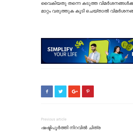
വൈകിയതു തന്നെ കടുത്ത വിമർശനങ്ങൾക്ക് 
മാറ്റം വരുത്തുക കൂടി ചെയ്താൽ വിമർശനങ
Previous article
ഷഷ്ടിപൂർത്തി നിറവിൽ ചിത്ര