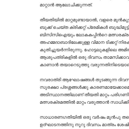
മാറ്റാൻ ആലോചിക്കുന്നത്.
തീയതിയിൽ മാറ്റമുണ്ടായാൽ, വളരെ മുൻകൂട്
ബുക്ക് ചെയ്ത ക്രിക്കറ്റ് പ്രേമികൾ ബുദ്
ബിസിസിഐയും ലോകകപ്പിന്‍റെ മത്സരക്രമം 
അഹമ്മദാബാദിലേക്കുള്ള വിമാന ടിക്കറ്റ് ന
കുതിച്ചുയർന്നിരുന്നു. ഹോട്ടലുകളിലെ അമ
ആശുപത്രികളിൽ ഒരു ദിവസം താമസിക്കാവുന
കാണാൻ തയാറെടുത്തു വരുന്നതിനിടെയാണ്
നവരാത്രി ആഘോഷങ്ങൾ തുടങ്ങുന്ന ദിവസം ത
സുരക്ഷാ പ്രശ്നങ്ങൾക്കു കാരണമായേക്കാമെ
അടിസ്ഥാനത്തിലാണ് തീയതി മാറ്റം പരിഗണ
മത്സരക്രമത്തിൽ മാറ്റം വരുത്താൻ സാധിക്കി
സാധാരണഗതിയിൽ ഒരു വർഷം മുൻപു തന്നെ പ
ഉദ്ഘാടനത്തിനു നൂറു ദിവസം മാത്രം ശേഷി