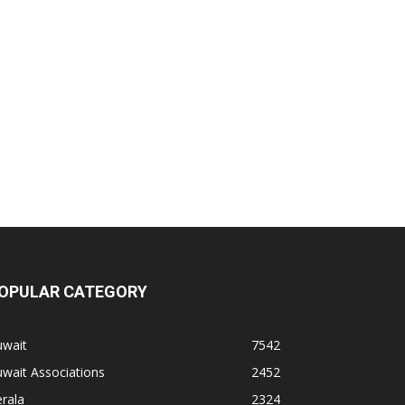
OPULAR CATEGORY
uwait
7542
wait Associations
2452
rala
2324