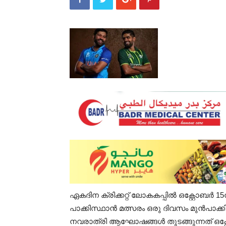
ഏകദിന ക്രിക്കറ്റ് ലോകകപ്പിൽ ഒക്റ്റോബർ 15ന
പാക്കിസ്ഥാൻ മത്സരം ഒരു ദിവസം മുൻപാക്ക
നവരാത്രി ആഘോഷങ്ങൾ തുടങ്ങുന്നത് ഒക്റ