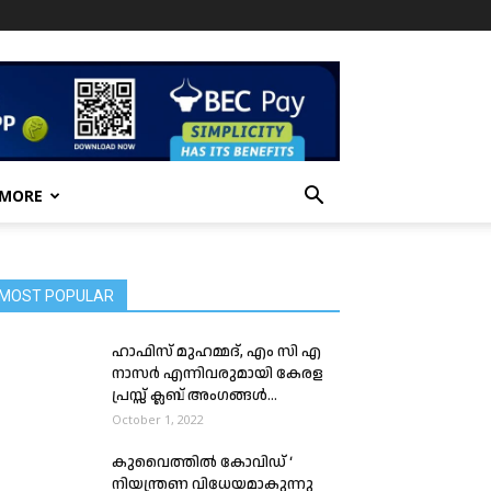
 MORE
MOST POPULAR
ഹാഫിസ് മുഹമ്മദ്, എം സി എ
നാസർ എന്നിവരുമായി കേരള
പ്രസ്സ് ക്ലബ് അംഗങ്ങൾ...
October 1, 2022
കുവൈത്തിൽ കോവിഡ് ‘
നിയന്ത്രണ വിധേയമാകുന്നു