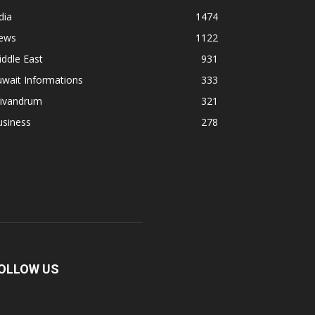
dia
1474
ews
1122
ddle East
931
wait Informations
333
rivandrum
321
usiness
278
OLLOW US