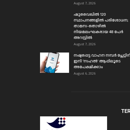
August 7, 2026
ഷുവൈഖിൽ 120
സ്ഥാപനങ്ങളിൽ പരിശോധന;
താമസ-തൊഴിൽ
നിയമലംഘകരായ 48 പേർ
അറസ്റ്റിൽ
August 7, 2026
നഷ്ടപ്പെട്ട വാഹന നമ്പർ പ്ലേറ്റിന
ഇനി ‘സഹൽ’ ആപ്പിലൂടെ
അപേക്ഷിക്കാം
August 6, 2026
TE