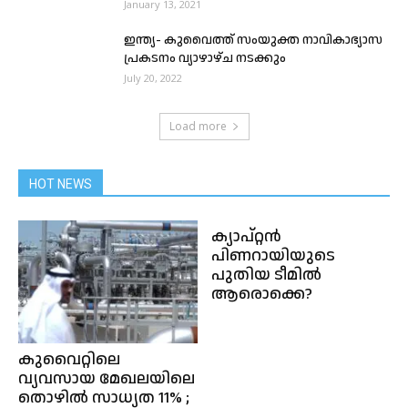
January 13, 2021
ഇന്ത്യ- കുവൈത്ത് സംയുക്ത നാവികാഭ്യാസ
പ്രകടനം വ്യാഴാഴ്ച നടക്കും
July 20, 2022
Load more
HOT NEWS
ക്യാപ്റ്റൻ
പിണറായിയുടെ
പുതിയ ടീമിൽ
ആരൊക്കെ?
കുവൈറ്റിലെ
വ്യവസായ മേഖലയിലെ
തൊഴിൽ സാധ്യത 11% ;