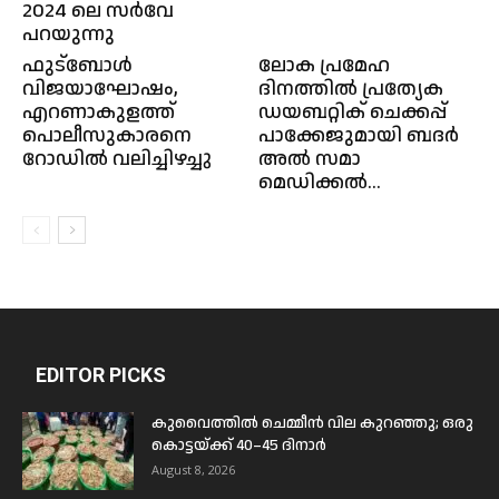
2024 ലെ സർവേ
പറയുന്നു
ഫുട്ബോൾ
ലോക പ്രമേഹ
വിജയാഘോഷം,
ദിനത്തിൽ പ്രത്യേക
എറണാകുളത്ത്
ഡയബറ്റിക് ചെക്കപ്പ്
പൊലീസുകാരനെ
പാക്കേജുമായി ബദർ
റോഡിൽ വലിച്ചിഴച്ചു
അൽ സമാ
മെഡിക്കൽ...
EDITOR PICKS
കുവൈത്തിൽ ചെമ്മീൻ വില കുറഞ്ഞു; ഒരു
കൊട്ടയ്ക്ക് 40–45 ദിനാർ
August 8, 2026