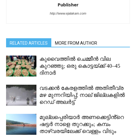
Publisher
http://www.ejalakam.com
RELATED ARTICLES
MORE FROM AUTHOR
കുവൈത്തിൽ ചെമ്മീൻ വില
കുറഞ്ഞു; ഒരു കൊട്ടയ്ക്ക് 40–45
ദിനാർ
വടക്കൻ കേരളത്തിൽ അതിതീവ്ര
മഴ മുന്നറിയിപ്പ്; നാല് ജില്ലകളിൽ
റെഡ് അലർട്ട്
മുല്ലപ്പെരിയാർ അണക്കെട്ടിൻ്റെ
ഷട്ടർ നാളെ തുറക്കും; കമ്പം
താഴ്വരയിലേക്ക് വെള്ളം വിടും