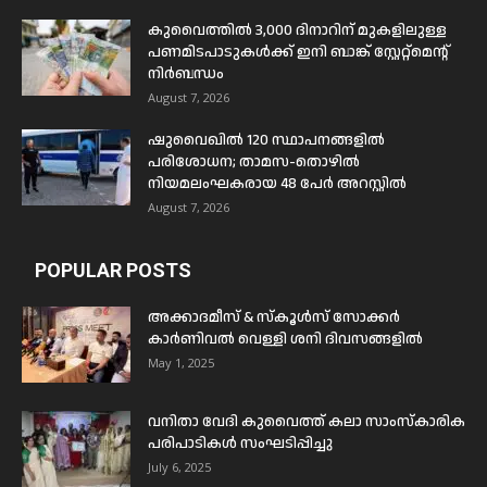
കുവൈത്തിൽ 3,000 ദിനാറിന് മുകളിലുള്ള
പണമിടപാടുകൾക്ക് ഇനി ബാങ്ക് സ്റ്റേറ്റ്മെന്റ്
നിർബന്ധം
August 7, 2026
ഷുവൈഖിൽ 120 സ്ഥാപനങ്ങളിൽ
പരിശോധന; താമസ-തൊഴിൽ
നിയമലംഘകരായ 48 പേർ അറസ്റ്റിൽ
August 7, 2026
POPULAR POSTS
അക്കാദമീസ് & സ്കൂൾസ് സോക്കർ
കാർണിവൽ വെള്ളി ശനി ദിവസങ്ങളിൽ
May 1, 2025
വനിതാ വേദി കുവൈത്ത് കലാ സാംസ്കാരിക
പരിപാടികൾ സംഘടിപ്പിച്ചു
July 6, 2025