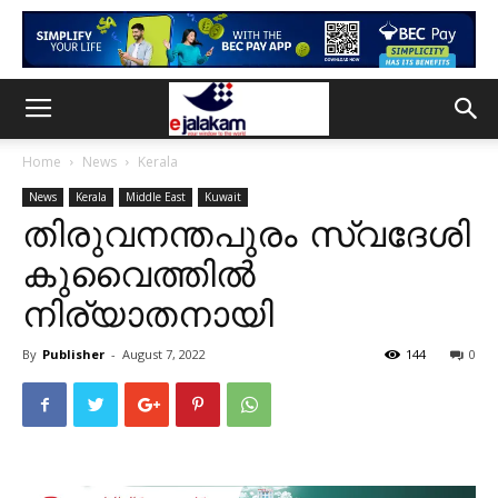
Home
News
Kerala
News
Kerala
Middle East
Kuwait
തിരുവനന്തപുരം സ്വദേശി
കുവൈത്തിൽ
നിര്യാതനായി
By
Publisher
-
August 7, 2022
144
0