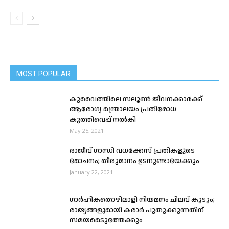
MOST POPULAR
കുവൈത്തിലെ സലൂൺ ജീവനക്കാർക്ക്
ആരോഗ്യ മന്ത്രാലയം പ്രതിരോധ
കുത്തിവെപ്പ് നൽകി
May 25, 2021
രാജീവ് ഗാന്ധി വധക്കേസ് പ്രതികളുടെ
മോചനം; തീരുമാനം ഉടനുണ്ടായേക്കും
January 22, 2021
ഗാർഹികതൊഴിലാളി നിയമനം ചിലവ് കൂടും;
രാജ്യങ്ങളുമായി കരാർ പുതുക്കുന്നതിന്
സമയമെടുത്തേക്കും