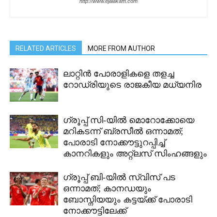
http://www.ejalakam.com
RELATED ARTICLES
MORE FROM AUTHOR
ലാറ്റിൻ പോരാളികളെ തളച്ച
റോഡ്രിയുടെ രാജകീയ മധ്യനിര
ഗ്രൂപ്പ് സി-യിൽ മൊറോക്കോയെ
മറികടന്ന് ബ്രസീൽ ഒന്നാമത്;
പോരാടി നോക്കൗട്ടുറപ്പിച്ച്
കാനറികളും അറ്റ്‌ലസ് സിംഹങ്ങളും
ഗ്രൂപ്പ് ബി-യിൽ സ്വിസ് പട
ഒന്നാമത്; കാനഡയും
ബോസ്നിയയും കട്ടയ്ക്ക് പോരാടി
നോക്കൗട്ടിലേക്ക്