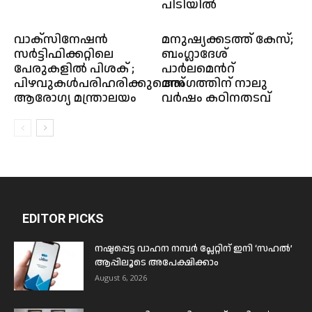
പിടിയിൽ
വാക്സിനേഷൻ
മനുഷ്യക്കടത്ത് കേസ്;
സർട്ടിഫിക്കറ്റിലെ
ബംഗ്ലാദേശ്
പേരുകളിൽ പിശക് ;
പാർലമെൻറ്
പിഴവുകൾപരിഹരിക്കുമെന്ന്
അംഗത്തിന് നാലു
ആരോഗ്യ മന്ത്രാലയം
വർഷം കഠിനതടവ്
EDITOR PICKS
നഷ്ടപ്പെട്ട വാഹന നമ്പർ പ്ലേറ്റിന് ഇനി ‘സഹൽ’
ആപ്പിലൂടെ അപേക്ഷിക്കാം
August 6, 2026