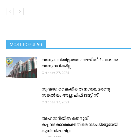
MOST POPULAR
അനുമതിയില്ലാതെ ഹജ്ജ് തീർത്ഥാടനം
അനുവദിക്കില്ല
October 27, 2024
സ്വവർഗ ലൈംഗികത നഗരവരേണ്യ
സങ്കൽപ്പം അല്ല: ചീഫ് ജസ്റ്റിസ്
October 17, 2023
അഹമ്മദിയിൽ തെരുവ്
കച്ചവടക്കാര്‍ക്കെതിരെ നടപടിയുമായി
മുനിസിപ്പാലിറ്റി