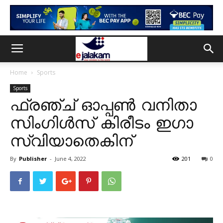
Home
Sports
Sports
ഫ്രഞ്ച് ഓപ്പണ്‍ വനിതാ
സിംഗിള്‍സ് കിരീടം ഇഗാ
സ്വിയാതെകിന്
By
Publisher
-
June 4, 2022
201
0