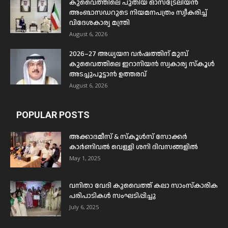
കുവൈത്തിലെ പുതിയ ഓസ്ട്രേലിയൻ
അംബാസഡറുടെ നിയമനപത്രം സ്വീകരിച്ച്
വിദേശകാര്യ മന്ത്രി
August 6, 2026
2026–27 അധ്യയന വർഷത്തിന് മുമ്പ്
കുവൈത്തിലെ ഇറാനിയൻ സ്വകാര്യ സ്കൂൾ
അടച്ചുപൂട്ടാൻ ഉത്തരവ്
August 6, 2026
POPULAR POSTS
അക്കാദമീസ് & സ്കൂൾസ് സോക്കർ
കാർണിവൽ വെള്ളി ശനി ദിവസങ്ങളിൽ
May 1, 2025
വനിതാ വേദി കുവൈത്ത് കലാ സാംസ്കാരിക
പരിപാടികൾ സംഘടിപ്പിച്ചു
July 6, 2025