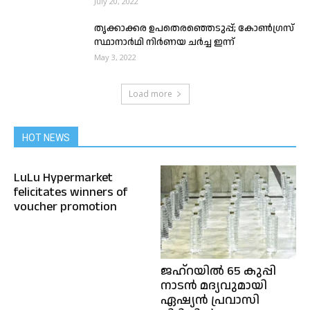
July 20, 2022
തൃക്കാക്കര ഉപതെരഞ്ഞെടുപ്പ്; കോൺഗ്രസ്
സ്ഥാനാര്‍ഥി നിര്‍ണയ ചര്‍ച്ച ഇന്ന്
May 3, 2022
Load more
HOT NEWS
LuLu Hypermarket
felicitates winners of
voucher promotion
ജഹ്‌റയിൽ 65 കുപ്പി
നാടൻ മദ്യവുമായി
ഏഷ്യൻ പ്രവാസി