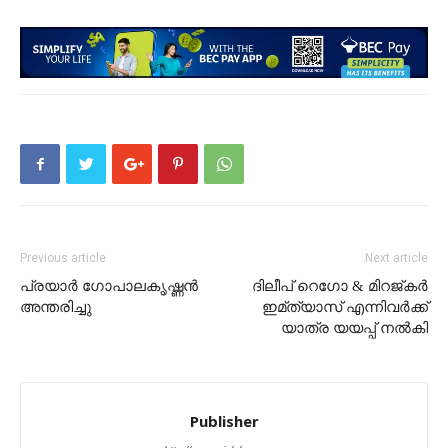
Previous article
Next article
പ്രയാര്‍ ഗോപാലകൃഷ്ണൻ
ദിലീപ് റെഗോ & മിറജ്‌കർ
അന്തരിച്ചു
ഇമ്ത്യാസ് എന്നിവർക്ക്
യാത്ര യയപ്പ് നൽകി
Publisher