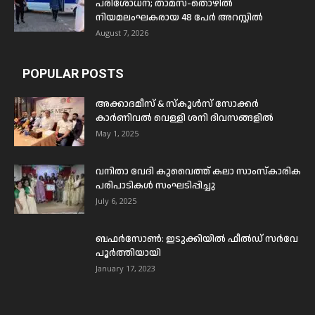
പരിശോധന; താമസ-തൊഴിൽ
നിയമലംഘകരായ 48 പേർ അറസ്റ്റിൽ
August 7, 2026
POPULAR POSTS
അക്കാദമീസ് & സ്കൂൾസ് സോക്കർ
കാർണിവൽ വെള്ളി ശനി ദിവസങ്ങളിൽ
May 1, 2025
വനിതാ വേദി കുവൈത്ത് കലാ സാംസ്കാരിക
പരിപാടികൾ സംഘടിപ്പിച്ചു
July 6, 2025
ബഫര്‍സോണ്‍: ഇടുക്കിയില്‍ ഫീല്‍ഡ് സര്‍വേ
പൂര്‍ത്തിയായി
January 17, 2023