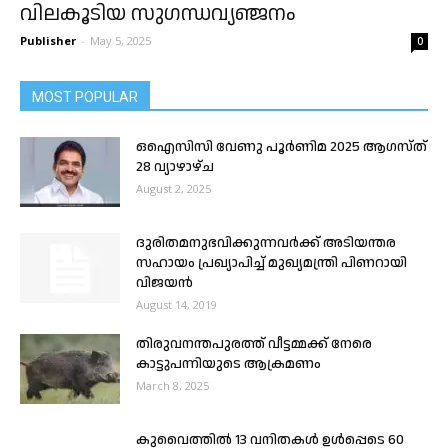
വിലകൂടിയ സുഗന്ധവ്യഞ്ജനം
Publisher
-
May 5, 2025
0
MOST POPULAR
ഒഐസിസി വേണു പൂർണിമ 2025 ആഗസ്ത്
28 വ്യാഴാഴ്ച
August 2, 2025
ദുരിതമനുഭവിക്കുന്നവർക്ക് അടിയന്തര
സഹായം പ്രഖ്യാപിച്ച് മുഖ്യമന്ത്രി പിണറായി
വിജയൻ
August 14, 2019
തിരുവനന്തപുരത്ത് വീട്ടമ്മക്ക് നേരെ
കാട്ടുപന്നിയുടെ ആക്രമണം
March 8, 2025
കുവൈത്തിൽ 13 വനിതകൾ ഉൾപ്പെടെ 60