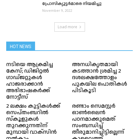
പ്രോസിക്യൂട്ടർമാരെ നിയമിച്ചു
November 9, 2022
Load more
HOT NEWS
നടിയെ ആക്രമിച്ച
അനധികൃതമായി
കേസ്; ഡിജിറ്റല്‍
കടത്താൻ ശ്രമിച്ച 2
ഗാഡ്ജറ്റുകള്‍
ദശലക്ഷത്തോളം
ഹാജരാക്കാന്‍
പുകയില പൊതികൾ
അഭിഭാഷകര്‍ക്ക്
പിടികൂടി
നോട്ടീസ്
2 ലക്ഷം കുട്ടികൾക്ക്
രണ്ടാം സെമസ്റ്റർ
സെപ്തംബറിൽ
ഓൺലൈൻ
സ്കൂളുകൾ
പഠനമാക്കുമെത്
തുറക്കുന്നതിന്
സംബന്ധിച്ച്
മുമ്പായി വാക്സിൻ
തീരുമാനിച്ചിട്ടില്ലെന്ന്
നൽകും
കുവൈത്ത്