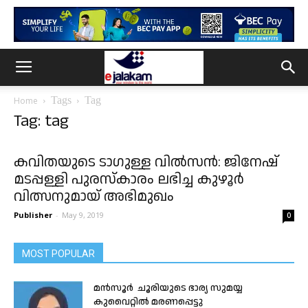
Tags
Tag
Home
Tag: tag
കവിതയുടെ ടാഗുള്ള വിൽസൻ: ജിനേഷ്
മടപ്പള്ളി പുരസ്കാരം ലഭിച്ച കുഴൂർ
വിത്സനുമായ് അഭിമുഖം
Publisher
-
May 9, 2019
0
MOST POPULAR
മൻസൂർ ചൂരിയുടെ ഭാര്യ സുമയ്യ
കുവൈറ്റിൽ മരണപ്പെട്ടു