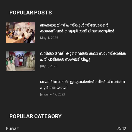
POPULAR POSTS
അക്കാദമീസ് & സ്കൂൾസ് സോക്കർ
കാർണിവൽ വെള്ളി ശനി ദിവസങ്ങളിൽ
May 1, 2025
വനിതാ വേദി കുവൈത്ത് കലാ സാംസ്കാരിക
പരിപാടികൾ സംഘടിപ്പിച്ചു
July 6, 2025
ബഫര്‍സോണ്‍: ഇടുക്കിയില്‍ ഫീല്‍ഡ് സര്‍വേ
പൂര്‍ത്തിയായി
January 17, 2023
POPULAR CATEGORY
Kuwait
7542