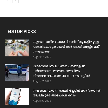
EDITOR PICKS
കുവൈത്തിൽ 3,000 ദിനാറിന് മുകളിലുള്ള
പണമിടപാടുകൾക്ക് ഇനി ബാങ്ക് സ്റ്റേറ്റ്മെന്റ്
നിർബന്ധം
August 7, 2026
ഷുവൈഖിൽ 120 സ്ഥാപനങ്ങളിൽ
പരിശോധന; താമസ-തൊഴിൽ
നിയമലംഘകരായ 48 പേർ അറസ്റ്റിൽ
August 7, 2026
നഷ്ടപ്പെട്ട വാഹന നമ്പർ പ്ലേറ്റിന് ഇനി ‘സഹൽ’
ആപ്പിലൂടെ അപേക്ഷിക്കാം
August 6, 2026