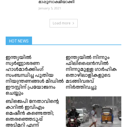
മാപ്പുസാക്ഷിയാക്കി
January 5, 2021
Load more
HOT NEWS
ഇന്ത്യയിൽ
ഇന്ത്യയിൽ നിന്നും
സ്വർണ്ണാഭരണ
ഫിലിപ്പൈൻസിൽ
ഹാൾമാർക്കിംഗ്
നിന്നുമുള്ള ഗാർഹിക
സംബന്ധിച്ച പുതിയ
തൊഴിലാളികളുടെ
നിയന്ത്രണങ്ങൾ മിഡിൽ
മടങ്ങിവരവ്
ഈസ്റ്റിന് പ്രയോജനം
നിർത്തിവച്ചു
ചെയ്യും
ബിജെപി നേതാവിൻ്റെ
കാറിൽ ഇവിഎം
മെഷീൻ കണ്ടെത്തി;
തെരഞ്ഞെടുപ്പ്
അട്ടിമറി എന്ന്