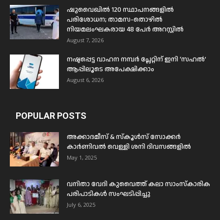
ഷുവൈഖിൽ 120 സ്ഥാപനങ്ങളിൽ
പരിശോധന; താമസ-തൊഴിൽ
നിയമലംഘകരായ 48 പേർ അറസ്റ്റിൽ
August 7, 2026
നഷ്ടപ്പെട്ട വാഹന നമ്പർ പ്ലേറ്റിന് ഇനി ‘സഹൽ’
ആപ്പിലൂടെ അപേക്ഷിക്കാം
August 6, 2026
POPULAR POSTS
അക്കാദമീസ് & സ്കൂൾസ് സോക്കർ
കാർണിവൽ വെള്ളി ശനി ദിവസങ്ങളിൽ
May 1, 2025
വനിതാ വേദി കുവൈത്ത് കലാ സാംസ്കാരിക
പരിപാടികൾ സംഘടിപ്പിച്ചു
July 6, 2025