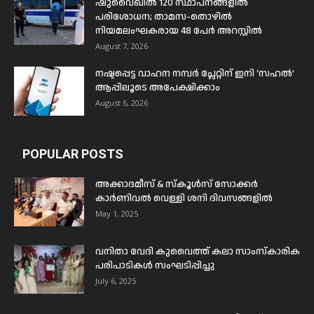
ഷുവൈഖിൽ 120 സ്ഥാപനങ്ങളിൽ
പരിശോധന; താമസ-തൊഴിൽ
നിയമലംഘകരായ 48 പേർ അറസ്റ്റിൽ
August 7, 2026
നഷ്ടപ്പെട്ട വാഹന നമ്പർ പ്ലേറ്റിന് ഇനി ‘സഹൽ’
ആപ്പിലൂടെ അപേക്ഷിക്കാം
August 6, 2026
POPULAR POSTS
അക്കാദമീസ് & സ്കൂൾസ് സോക്കർ
കാർണിവൽ വെള്ളി ശനി ദിവസങ്ങളിൽ
May 1, 2025
വനിതാ വേദി കുവൈത്ത് കലാ സാംസ്കാരിക
പരിപാടികൾ സംഘടിപ്പിച്ചു
July 6, 2025