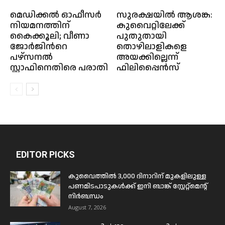
മെഡിക്കൽ ഓഫീസർ
സുരക്ഷയിൽ ആശങ്ക:
നിയമനത്തിന്
കുവൈറ്റിലേക്ക്
കൈക്കൂലി; വീണാ
പുതുതായി
ജോർജിന്‍റെ
തൊഴിലാളികളെ
പഴ്സനൽ
അയക്കില്ലെന്ന്
സ്റ്റാഫിനെതിരെ പരാതി
ഫിലിപ്പൈൻസ്
EDITOR PICKS
കുവൈത്തിൽ 3,000 ദിനാറിന് മുകളിലുള്ള
പണമിടപാടുകൾക്ക് ഇനി ബാങ്ക് സ്റ്റേറ്റ്മെന്റ്
നിർബന്ധം
August 7, 2026