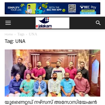
Tags
UNA
Home
Tag: UNA
യുണൈറ്റഡ് നഴ്സസ് അസോസിയേഷൻ