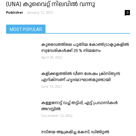
(UNA) കുവൈറ്റ്‌ നിലവിൽ വന്നു
Publisher
-
January 12, 2025
0
MOST POPULAR
കുവൈത്തിലെ പുതിയ കോണ്‍ട്രാക്ടുകളില്‍
സ്വദേശികൾക്ക് 25 % നിയമനം
April 30, 2022
കളിക്കളത്തിൽ വീണ ശേഷം ക്രിസ്ത്യൻ
എറിക്സണ് ഹൃദയാഘാതമുണ്ടായി
June 14, 2021
കള്ളനോട്ട് വച്ച് തട്ടിപ്പ്, എട്ട് പ്രവാസികള്‍
അറസ്റ്റില്‍
December 12, 2022
നടിയെ ആക്രമിച്ച കേസ്; ഡിജിറ്റല്‍