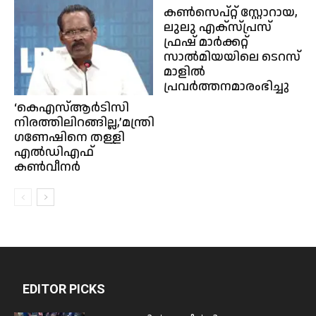
കൺസെപ്റ്റ് സ്റ്റോറായ,
ലുലു എക്സ്പ്രസ്
ഫ്രഷ് മാർക്കറ്റ്
സാൽമിയയിലെ ടെറസ്
മാളിൽ
പ്രവർത്തനമാരംഭിച്ചു
‘കെഎസ്ആ‌ർടിസി
നിരത്തിലിറങ്ങില്ല,’മന്ത്രി
ഗണേഷിനെ തള്ളി
എൽഡിഎഫ്
കൺവീനർ
EDITOR PICKS