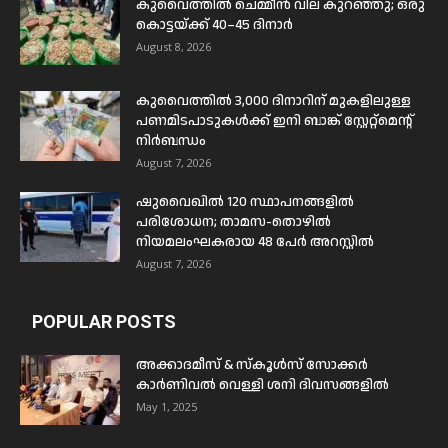
കുവൈത്തിൽ ചെമ്മീൻ വില കുറഞ്ഞു; ഒരു
കൊട്ടയ്ക്ക് 40–45 ദിനാർ
August 8, 2026
കുവൈത്തിൽ 3,000 ദിനാറിന് മുകളിലുള്ള
പണമിടപാടുകൾക്ക് ഇനി ബാങ്ക് സ്റ്റേറ്റ്മെന്റ്
നിർബന്ധം
August 7, 2026
ഷുവൈഖിൽ 120 സ്ഥാപനങ്ങളിൽ
പരിശോധന; താമസ-തൊഴിൽ
നിയമലംഘകരായ 48 പേർ അറസ്റ്റിൽ
August 7, 2026
POPULAR POSTS
അക്കാദമീസ് & സ്കൂൾസ് സോക്കർ
കാർണിവൽ വെള്ളി ശനി ദിവസങ്ങളിൽ
May 1, 2025