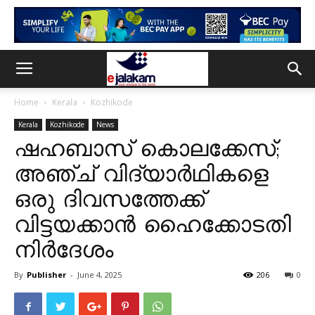
Home
Kerala
Kozhikode
Kerala
Kozhikode
News
ഷഹബാസ് കൊലക്കേസ്;
അഞ്ച് വിദ്യാർഥികളെ
ഒരു ദിവസത്തേക്ക്
വിട്ടയക്കാൻ ഹൈക്കോടതി
നിർദേശം
By
Publisher
-
June 4, 2025
206
0