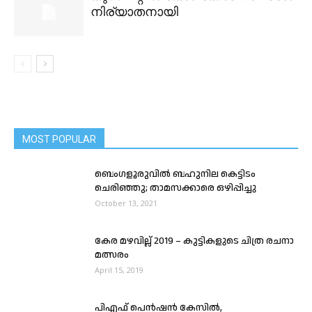
നിര്യാതനായി
MOST POPULAR
ബെംഗളൂരുവിൽ ബഹുനില കെട്ടിടം
ചെരിഞ്ഞു; താമസക്കാരെ ഒഴിപ്പിച്ചു
October 13, 2021
കേര മഴവില്ല് 2019 – കുട്ടികളുടെ ചിത്ര രചനാ
മത്സരം
April 15, 2019
പിഎഫ് പെൻഷൻ കേസിൽ,