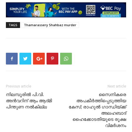
TAGS
Thamarassery Shahbaz murder
Previous article
Next article
നിലമ്പൂരിൽ പി.വി.
സൈനികരെ
അൻവറിന് ആം ആദ്മി
അപകീർത്തിപ്പെടുത്തിയ
പിന്തുണ നൽകില്ല
കേസ്; രാഹുല്‍ ഗാന്ധിയ്ക്ക്
അലഹബാദ്
ഹൈക്കോടതിയുടെ രൂക്ഷ
വിമർശനം