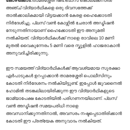
കോഴിക്കോട്
:താമരശ്ശേരി ഷഹബാസ് കൊലക്കേസിൽ
അഞ്ച് വിദ്യാർഥികളെ ഒരു ദിവസത്തേക്ക്
താൽക്കാലികമായി വിട്ടയക്കാൻ കേരള ഹൈക്കോടതി
നിർദേശിച്ചു. പ്ലസ് വൺ കോഴ്സിൽ ചേരാൻ അഡ്മിഷൻ
നേടുന്നതിനായാണ് ഹൈക്കോടതി ഈ അനുമതി
നൽകിയത്. വിദ്യാർഥികൾക്ക് നാളെ രാവിലെ 10 മണി
മുതൽ വൈകുന്നേരം 5 മണി വരെ സ്കൂളിൽ ഹാജരാകാൻ
അനുവദിച്ചിരിക്കുന്നു.
ഈ സമയത്ത് വിദ്യാർഥികൾക്ക് ആവശ്യമായ സുരക്ഷാ
ഏർപാടുകൾ ഉറപ്പാക്കാൻ താമരശ്ശേരി പൊലീസിനും
കോടതി നിർദേശനം നൽകിയിട്ടുണ്ട്. ഇപ്പോൾ ജുവനൈൽ
ഹോമിൽ തടങ്കലിലായിരിക്കുന്ന ഈ വിദ്യാർഥികളുടെ
ജാമ്യാപേക്ഷ കോടതിയിൽ പരിഗണനയിലാണ്. പ്ലസ്
വൺ അഡ്മിഷൻ സമയപരിധി നാളെ
അവസാനിക്കുന്നതിനാൽ, അവസരം നഷ്ടപ്പെടാതിരിക്കാൻ
കോടതി ഈ പ്രത്യേക അനുവാദം നൽകിയത്.