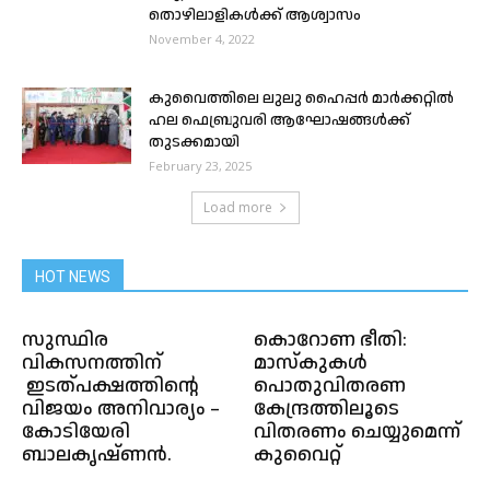
തൊഴിലാളികൾക്ക് ആശ്വാസം
November 4, 2022
കുവൈത്തിലെ ലുലു ഹൈപ്പര്‍ മാര്‍ക്കറ്റില്‍
ഹല ഫെബ്രുവരി ആഘോഷങ്ങള്‍ക്ക്
തുടക്കമായി
February 23, 2025
Load more
HOT NEWS
സുസ്ഥിര
കൊറോണ ഭീതി:
വികസനത്തിന്
മാസ്കുകൾ
ഇടത്പക്ഷത്തിന്റെ
പൊതുവിതരണ
വിജയം അനിവാര്യം –
കേന്ദ്രത്തിലൂടെ
കോടിയേരി
വിതരണം ചെയ്യുമെന്ന്
ബാലകൃഷ്‌ണൻ.
കുവൈറ്റ്