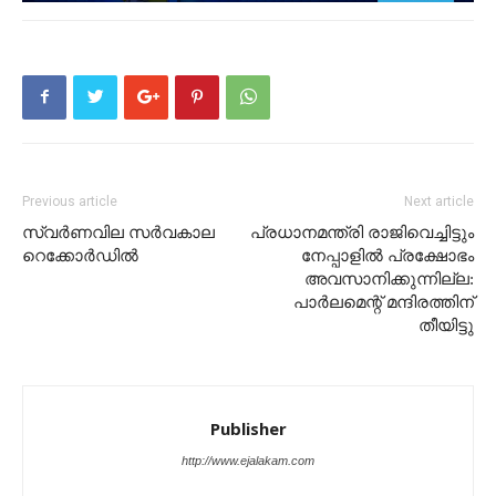
Previous article
Next article
സ്വർണവില സർവകാല
പ്രധാനമന്ത്രി രാജിവെച്ചിട്ടും
റെക്കോർഡിൽ
നേപ്പാളിൽ പ്രക്ഷോഭം
അവസാനിക്കുന്നില്ല:
പാർലമെന്റ് മന്ദിരത്തിന്
തീയിട്ടു
Publisher
http://www.ejalakam.com