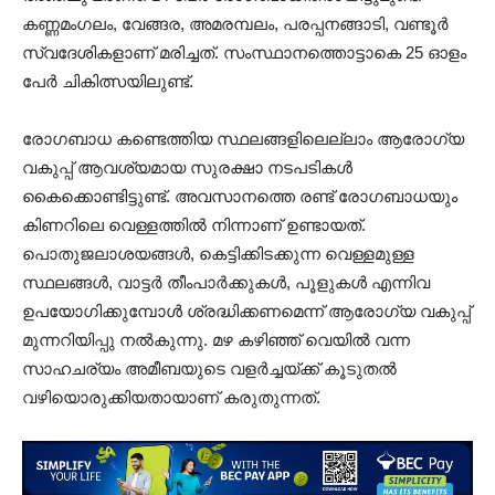
കണ്ണമംഗലം, വേങ്ങര, അമരമ്പലം, പരപ്പനങ്ങാടി, വണ്ടൂർ
സ്വദേശികളാണ് മരിച്ചത്. സംസ്ഥാനത്തൊട്ടാകെ 25 ഓളം
പേർ ചികിത്സയിലുണ്ട്.
രോഗബാധ കണ്ടെത്തിയ സ്ഥലങ്ങളിലെല്ലാം ആരോഗ്യ
വകുപ്പ് ആവശ്യമായ സുരക്ഷാ നടപടികൾ
കൈക്കൊണ്ടിട്ടുണ്ട്. അവസാനത്തെ രണ്ട് രോഗബാധയും
കിണറിലെ വെള്ളത്തിൽ നിന്നാണ് ഉണ്ടായത്.
പൊതുജലാശയങ്ങൾ, കെട്ടിക്കിടക്കുന്ന വെള്ളമുള്ള
സ്ഥലങ്ങൾ, വാട്ടർ തീംപാർക്കുകൾ, പൂളുകൾ എന്നിവ
ഉപയോഗിക്കുമ്പോൾ ശ്രദ്ധിക്കണമെന്ന് ആരോഗ്യ വകുപ്പ്
മുന്നറിയിപ്പു നൽകുന്നു. മഴ കഴിഞ്ഞ് വെയിൽ വന്ന
സാഹചര്യം അമീബയുടെ വളർച്ചയ്ക്ക് കൂടുതൽ
വഴിയൊരുക്കിയതായാണ് കരുതുന്നത്.