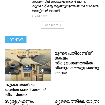
പ്രോഗ്രസീവ് പ്രൊഫഷണൽ ഫോറം,
കുവൈറ്റ് ന്റെ ആഭിമുഖ്യത്തിൽ മെഡിക്കൽ
വെബ്ബിനാർ നടത്തി
April 4, 2022
Load more
HOT NEWS
മൂന്നര പതിറ്റാണ്ടിന്
ശേഷം
സ്കൂളംഗണത്തില്‍
വീണ്ടും ഒത്തുചേർന്നു
അവർ
കുവൈത്തിലെ
ജയിൽ കെട്ടിടത്തിൽ
തീപിടിത്തം
സൂര്യഗ്രഹണം,
കുവൈത്തിലെ യാത്രാ