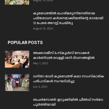
August 10, 2026
കുവൈത്തിൽ ലഹരിമരുന്നിനെതിരായ
പരിശോധന കർശനമാക്കിയതിന്റെ ഭാഗമായി
12 പേരെ അറസ്റ്റ് ചെയ്തു
August 10, 2026
POPULAR POSTS
അക്കാദമീസ് & സ്കൂൾസ് സോക്കർ
കാർണിവൽ വെള്ളി ശനി ദിവസങ്ങളിൽ
May 1, 2025
വനിതാ വേദി കുവൈത്ത് കലാ സാംസ്കാരിക
പരിപാടികൾ സംഘടിപ്പിച്ചു
July 6, 2025
ബഫര്‍സോണ്‍: ഇടുക്കിയില്‍ ഫീല്‍ഡ് സര്‍വേ
പൂര്‍ത്തിയായി