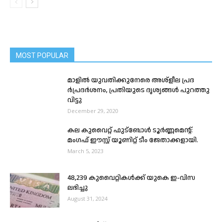
MOST POPULAR
മാ​ളി​ൽ യു​വ​തി​ക്കു​നേ​രെ അ​ശ്ളീ​ല പ്ര​ദ​
ർപ്രദർശനം, പ്രതിയു​ടെ ദൃ​ശ്യ​ങ്ങ​ൾ പു​റ​ത്തു​
വി​ട്ടു
December 29, 2020
കല കുവൈറ്റ് ഫുട്ബോൾ ടൂർണ്ണമെന്റ്:
മംഗഫ് ഈസ്റ്റ് യൂണിറ്റ് ടീം ജേതാക്കളായി.
March 5, 2023
48,239 കുവൈറ്റികൾക്ക് യുകെ ഇ-വിസ
ലഭിച്ചു
August 31, 2024