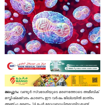
മലപ്പുറം
: വണ്ടൂർ സ്വദേശിയുടെ മരണത്തോടെ അമീബിക്
മസ്തിഷ്‌കജ്വരം കാരണം ഈ വർഷം ജില്ലയിൽ മാത്രം
അഞ്ചു മരണം. 14 പേർ രോഗബാധിതരായിട്ടുമുണ്ട്.