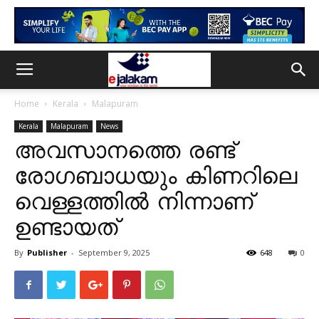
Home
Kerala
Malapuram
Kerala
Malapuram
News
അവസാനത്തെ രണ്ട്
രോഗബാധയും കിണറിലെ
വെള്ളത്തിൽ നിന്നാണ്
ഉണ്ടായത്
By
Publisher
-
September 9, 2025
648
0