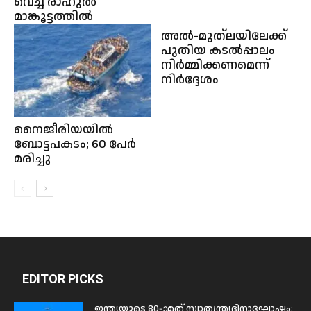
വെച്ച് രാഹുല്‍
മാങ്കൂട്ടത്തിൽ
അൽ-മുത്‌ലയിലേക്ക്
പുതിയ കടൽപ്പാലം
നിർമ്മിക്കണമെന്ന്
നിർദ്ദേശം
നൈജീരിയയിൽ
ബോട്ടപകടം; 60 പേർ
മരിച്ചു
EDITOR PICKS
ഇന്ത്യയുടെ 80-ാമത് സ്വാതന്ത്ര്യദിനാഘോഷം: