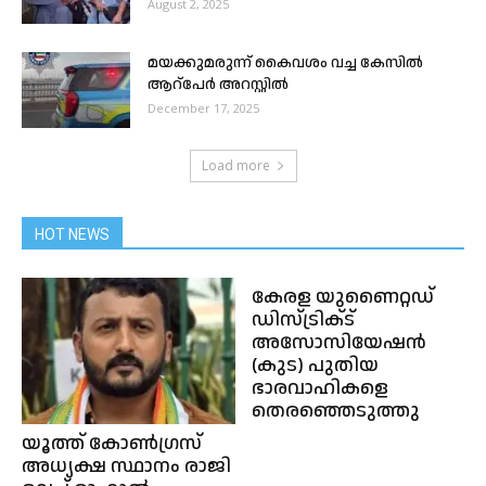
August 2, 2025
മയക്കുമരുന്ന് കൈവശം വച്ച കേസിൽ
ആറ്പേർ അറസ്റ്റിൽ
December 17, 2025
Load more
HOT NEWS
കേരള യുണൈറ്റഡ്
ഡിസ്‌ട്രിക്‌ട്
അസോസിയേഷൻ
(കുട) പുതിയ
ഭാരവാഹികളെ
തെരഞ്ഞെടുത്തു
യൂത്ത് കോൺഗ്രസ്
അധ്യക്ഷ സ്ഥാനം രാജി