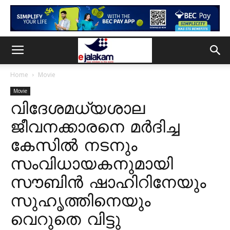
Home
Movie
Movie
വിദേശമധ്യശാല
ജീവനക്കാരനെ മര്‍ദിച്ച
കേസില്‍ നടനും
സംവിധായകനുമായി
സൗബിന്‍ ഷാഹിറിനേയും
സുഹൃത്തിനെയും
വെറുതെ വിട്ടു