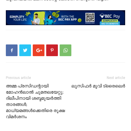
Previous article
Next article
അമ്മ പ്രസിഡന്റായി
ലൂസിഫർ മൂവി ട്രൈലെർ
മോഹന്‍ലാല്‍ ചുമതലയേറ്റു;
ദിലീപിനായി ശബ്ദമുയര്‍ത്തി
താരങ്ങള്‍;
മാധ്യമങ്ങള്‍ക്കെതിരെ രൂക്ഷ
വിമര്‍ശനം