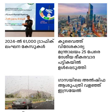
2024-ൽ 61,000 ട്രാഫിക്
കുവൈത്ത്
ലംഘന കേസുകൾ
വിദേശകാര്യ
മന്ത്രാലയം 25 പേരെ
ദേശീയ ഭീകരവാദ
പട്ടികയിൽ
ഉൾപ്പെടുത്തി
ഗാസയിലെ അൽഷിഫ
ആശുപത്രി വളഞ്ഞ്
ഇസ്രയേൽ