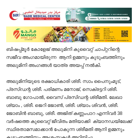
ബിഷപ്പ്മൂർ കോളേജ് അലുമിനി കുവൈറ്റ് ചാപ്റ്ററിന്റെ
സജീവ അംഗമായിരുന്ന ആനി ഉമ്മനും കുടുംബത്തിനും
അലുമിനി അംഗങ്ങൾ യാത്ര അയപ്പ് നൽകി.
അലുമിനിയുടെ രക്ഷാധികാരി ശ്രീ. സാം പൈനുംമൂട്,
പ്രസിഡന്റ ശ്രീ. പരിമണം മനോജ്, സെക്രട്ടറി ശ്രീ.
ബാബു ഗോപാൽ, വൈസ് പ്രസിഡന്റ ശ്രീമതി. ലേഖാ
ശ്യാം , ശ്രീ. ജെറി ജോൺ, ശ്രീ. ശ്യാം ശിവൻ, ശ്രീ.
ജോബിൻ ബാബു, ശ്രീ. അജിത് കണ്ണംപാറ എന്നിവർ 38
വർഷത്തെ കുവൈറ്റ് ജീവിതം മതിയാക്കി ക്യാനഡയിലേക്ക്
സ്ഥിരതാമസമാക്കാൻ പോകുന്ന ശ്രീമതി ആനി ഉമ്മനും
കുടുംബത്തിനും ആശംസകൾ അറിയിച്ചു.