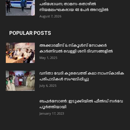
പരിശോധന; താമസ-തൊഴിൽ
നിയമലംഘകരായ 48 പേർ അറസ്റ്റിൽ
August 7, 2026
POPULAR POSTS
അക്കാദമീസ് & സ്കൂൾസ് സോക്കർ
കാർണിവൽ വെള്ളി ശനി ദിവസങ്ങളിൽ
May 1, 2025
വനിതാ വേദി കുവൈത്ത് കലാ സാംസ്കാരിക
പരിപാടികൾ സംഘടിപ്പിച്ചു
July 6, 2025
ബഫര്‍സോണ്‍: ഇടുക്കിയില്‍ ഫീല്‍ഡ് സര്‍വേ
പൂര്‍ത്തിയായി
January 17, 2023