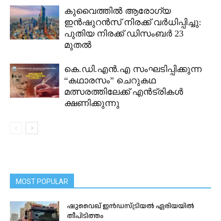
കുവൈത്തിൽ ആരോഗ്യ
ഇൻഷുറൻസ് നിരക്ക് വർധിപ്പിച്ചു:
പുതിയ നിരക്ക് ഡിസംബർ 23
മുതൽ
കെ.ഡി.എൻ.എ സംഘടിപ്പിക്കുന്ന
“കഥാരസം” ചെറുകഥ
മത്സരത്തിലേക്ക് എൻട്രികൾ
ക്ഷണിക്കുന്നു
MOST POPULAR
ഷുവൈഖ് ഇൻഡസ്ട്രിയൽ ഏരിയയിൽ
തീപിടിത്തം