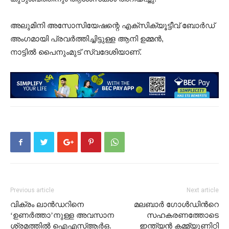
അലുമിനി അസോസിയേഷന്റെ എക്സിക്യൂട്ടീവ് ബോർഡ്
അംഗമായി പ്രവർത്തിച്ചിട്ടുള്ള ആനി ഉമ്മൻ,
നാട്ടിൽ പൈനുംമുട് സ്വദേശിയാണ്.
Previous article
Next article
വിക്രം ലാൻഡറിനെ
മലബാര്‍ ഗോള്‍ഡിന്‍റെ
‘ഉണർത്താ’നുള്ള അവസാന
സഹകരണത്തോടെ
ശ്രമത്തിൽ ഐഎസ്‌ആർഒ.
ഇന്ത്യന്‍ കമ്മ്യൂണിറ്റി