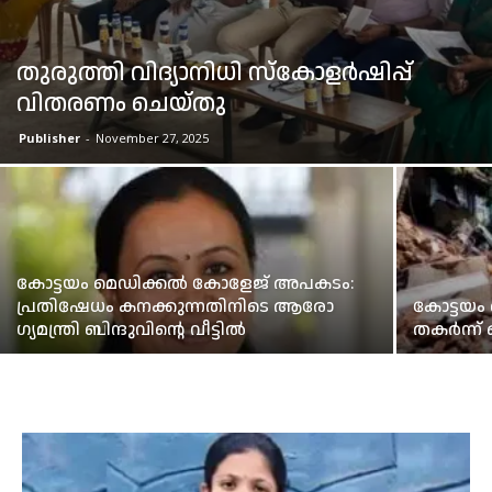
തുരുത്തി വിദ്യാനിധി സ്കോളർഷിപ്പ്
വിതരണം ചെയ്തു
Publisher
-
November 27, 2025
കോട്ടയം മെഡിക്കൽ‌ കോളേജ് അപകടം:
പ്രതിഷേധം കനക്കുന്നതിനിടെ ആരോ​
കോട്ടയം
ഗ്യമന്ത്രി ബിന്ദുവിന്റെ വീട്ടിൽ
തകർന്ന് ഒ