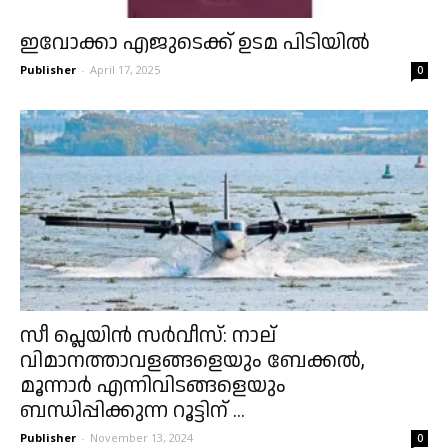
ഇവോക്കാ എജുടെക്ക് ഉടമ പിടിയിൽ
Publisher
-
April 17, 2025
0
സീ പ്ലെയിൻ സർവീസ്: നാല്
വിമാനത്താവളങ്ങളെയും ബേക്കൽ,
മൂന്നാർ എന്നിവിടങ്ങളെയും
ബന്ധിപ്പിക്കുന്ന റൂട്ടിന് ...
Publisher
-
November 13, 2024
0