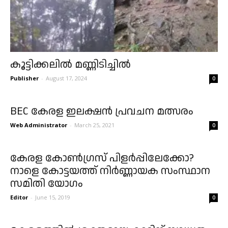
കൂട്ടിക്കലിൽ മണ്ണിടിച്ചിൽ
Publisher
-
August 17, 2024
0
BEC കേരള ഇലക്ഷൻ പ്രവചന മത്സരം
Web Administrator
-
March 25, 2021
0
കേരള കോൺഗ്രസ് പിളർപ്പിലേക്കോ?
നാളെ കോട്ടയത്ത് നിർണ്ണായക സംസ്ഥാന
സമിതി യാേഗം
Editor
-
June 15, 2019
0