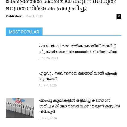
കേരളത്തിൽ ശക്തമായ കാറ്റിന് സാധ്യത:
ജാഗ്രതാനിർദ്ദേശം പ്രഖ്യാപിച്ചു
Publisher
-
May 1, 2019
0
MOST POPULAR
270 പേർ കുവൈത്തിൽ കോവിഡ് ബാധിച്ച്
തീവ്രപരിചരണ വിഭാഗത്തിൽ ചികിത്സയിൽ
June 26, 2021
ഏറ്റവും സമ്പന്നനായ മലയാളിയായി എംഎ
യൂസഫലി
April 4, 2025
ഷാംപൂ കുപ്പികളിൽ ഒളിപ്പിച്ച് കടത്താൻ
ശ്രമിച്ച 9 കിലോ രാസമയക്കുമരുന്ന് കസ്റ്റംസ്
പിടികൂടി
July 23, 2026