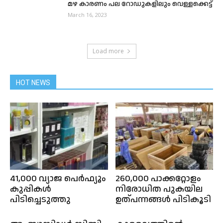
മഴ കാരണം പല റോഡുകളിലും വെള്ളക്കെട്ട്
March 16, 2023
Load more
HOT NEWS
41,000 വ്യാജ പെർഫ്യൂം
260,000 പാക്കറ്റോളം
കുപ്പികൾ
നിരോധിത പുകയില
പിടിച്ചെടുത്തു
ഉത്പന്നങ്ങൾ പിടികൂടി