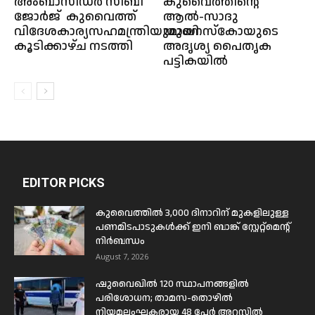
അംബാസിഡർ സിബി
കുവൈത്തിൻ്റെ
ജോർജ് കുവൈത്ത്
ആൽ-സാദു
വിദേശകാര്യസഹമന്ത്രിയുമായി
യുനെസ്കോയുടെ
കൂടിക്കാഴ്ച നടത്തി
അദൃശ്യ പൈതൃക
പട്ടികയിൽ
EDITOR PICKS
കുവൈത്തിൽ 3,000 ദിനാറിന് മുകളിലുള്ള
പണമിടപാടുകൾക്ക് ഇനി ബാങ്ക് സ്റ്റേറ്റ്മെന്റ്
നിർബന്ധം
August 7, 2026
ഷുവൈഖിൽ 120 സ്ഥാപനങ്ങളിൽ
പരിശോധന; താമസ-തൊഴിൽ
നിയമലംഘകരായ 48 പേർ അറസ്റ്റിൽ