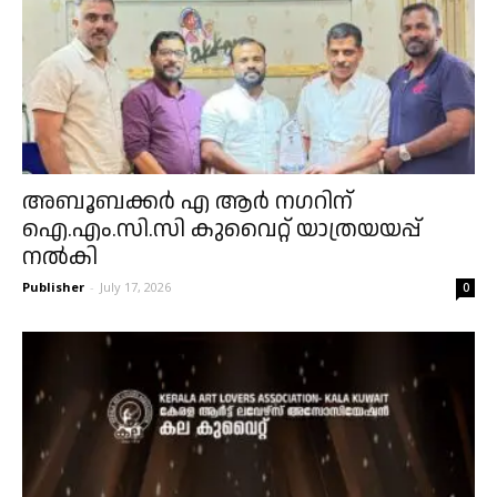
അബൂബക്കർ എ ആർ നഗറിന്
ഐ.എം.സി.സി കുവൈറ്റ് യാത്രയയപ്പ്
നൽകി
Publisher
-
July 17, 2026
0