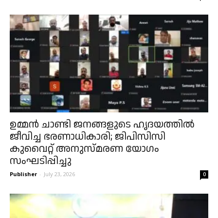
ഉമ്മൻ ചാണ്ടി ജനങ്ങളുടെ ഹൃദയത്തിൽ
ജീവിച്ച ഭരണാധികാരി; ജിപിസിസി
കുവൈറ്റ് അനുസ്മരണ യോഗം
സംഘടിപ്പിച്ചു
Publisher
-
July 23, 2026
0