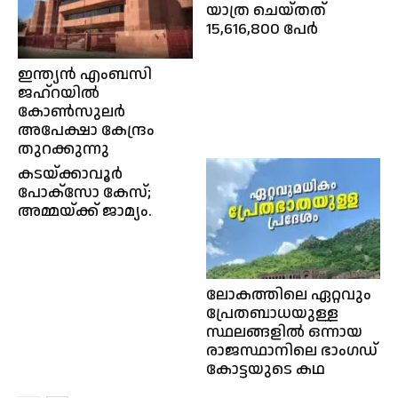
യാത്ര ചെയ്തത്
15,616,800 പേർ
ഇന്ത്യൻ എംബസി
ജഹ്‌റയിൽ
കോൺസുലർ
അപേക്ഷാ കേന്ദ്രം
തുറക്കുന്നു
കടയ്ക്കാവൂര്‍
പോക്സോ കേസ്;
അമ്മയ്ക്ക് ജാമ്യം.
ലോകത്തിലെ ഏറ്റവും
പ്രേതബാധയുള്ള
സ്ഥലങ്ങളിൽ ഒന്നായ
രാജസ്ഥാനിലെ ഭാംഗഡ്
കോട്ടയുടെ കഥ