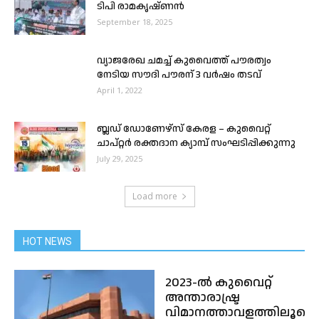
ടിപി രാമകൃഷ്ണൻ
September 18, 2025
വ്യാജരേഖ ചമച്ച് കുവൈത്ത് പൗരത്വം
നേടിയ സൗദി പൗരന് 3 വർഷം തടവ്
April 1, 2022
ബ്ലഡ് ഡോണേഴ്സ് കേരള – കുവൈറ്റ്
ചാപ്റ്റർ രക്തദാന ക്യാമ്പ് സംഘടിപ്പിക്കുന്നു
July 29, 2025
Load more
HOT NEWS
2023-ൽ കുവൈറ്റ്
അന്താരാഷ്ട്ര
വിമാനത്താവളത്തിലൂടെ