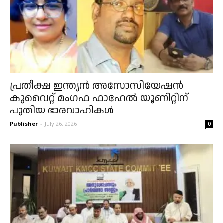
പ്രതീക്ഷ ഇന്ത്യൻ അസോസിയേഷൻ
കുവൈറ്റ് മംഗഫ ഫാഹേൽ യൂണിറ്റിന്
പുതിയ ഭാരവാഹികൾ
Publisher
-
July 26, 2026
0