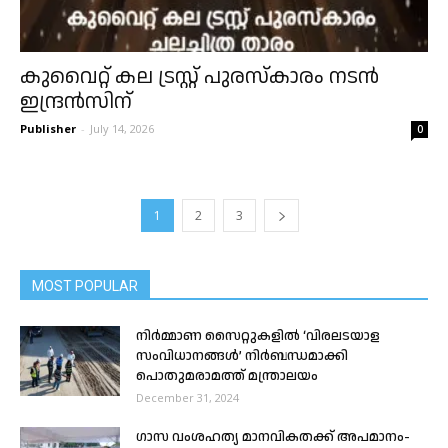
കുവൈറ്റ് കല ട്രസ്റ്റ് പുരസ്‌കാരം നടൻ
ഇന്ദ്രൻസിന്
Publisher
-
July 14, 2026
0
1
2
3
MOST POPULAR
നിർമ്മാണ സൈറ്റുകളിൽ ‘വിരലടയാള
സംവിധാനങ്ങൾ’ നിർബന്ധമാക്കി
പൊതുമരാമത്ത് മന്ത്രാലയം
December 31, 2024
ഗാസ വംശഹത്യ മാനവികതക്ക് അപമാനം-