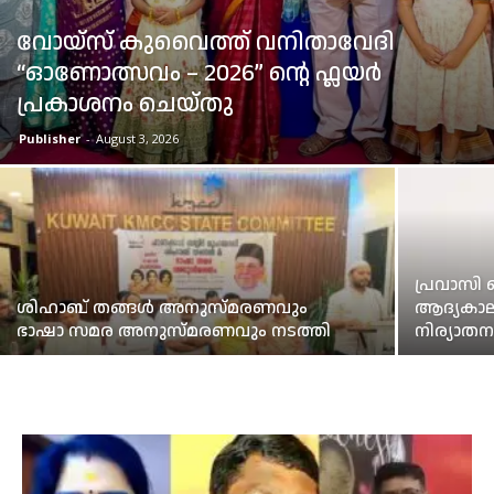
വോയ്സ് കുവൈത്ത് വനിതാവേദി
“ഓണോത്സവം – 2026” ന്റെ ഫ്ലയർ
പ്രകാശനം ചെയ്തു
Publisher
-
August 3, 2026
പ്രവാസ
ശിഹാബ് തങ്ങൾ അനുസ്മരണവും
ആദ്യകാ
ഭാഷാ സമര അനുസ്മരണവും നടത്തി
നിര്യാത