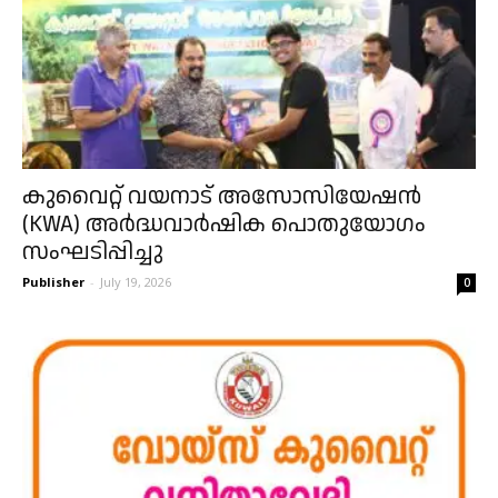
കുവൈറ്റ് വയനാട് അസോസിയേഷൻ
(KWA) അർദ്ധവാർഷിക പൊതുയോഗം
സംഘടിപ്പിച്ചു
Publisher
-
July 19, 2026
0