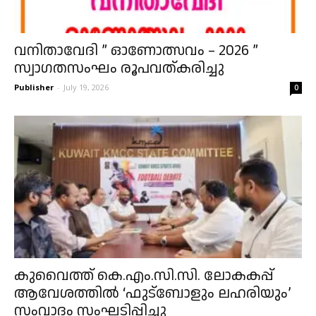
വനിതാവേദി ” ഓണോത്സവം – 2026 ”
സ്വാഗതസംഘം രൂപവത്കരിച്ചു
Publisher
-
July 19, 2026
0
കുവൈത്ത് കെ.എം.സി.സി. ലോകകപ്പ്
ആവേശത്തിൽ ‘ഫുട്ബോളും ലഹരിയും’
സംവാദം സംഘടിപ്പിച്ചു