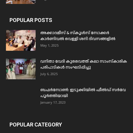
POPULAR POSTS
അക്കാദമീസ് & സ്കൂൾസ് സോക്കർ
കാർണിവൽ വെള്ളി ശനി ദിവസങ്ങളിൽ
May 1, 2025
വനിതാ വേദി കുവൈത്ത് കലാ സാംസ്കാരിക
പരിപാടികൾ സംഘടിപ്പിച്ചു
July 6, 2025
ബഫര്‍സോണ്‍: ഇടുക്കിയില്‍ ഫീല്‍ഡ് സര്‍വേ
പൂര്‍ത്തിയായി
January 17, 2023
POPULAR CATEGORY