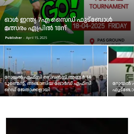
ഓൾ ഇന്ത്യ 7എ സൈഡ് ഫുട്‌ബോൾ
മത്സരം ഏപ്രിൽ 18ന്
Publisher
-
April 15, 2025
റോയൽ എഫ്സി സെവൻസ് അണ്ടർ 14
ടൂണ്മെന്റ്, അബാസിയ ലോർഡ് എഫ്സി
റോയൽ എഫ
റെഡ് ജേതാക്കളായി
ഫുട്ബോൾ 