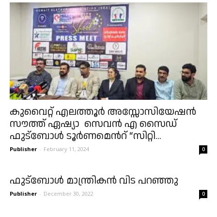
കുവൈറ്റ് എലത്തൂർ അസ്സോസിയേഷൻ
സൗത്ത് ഏഷ്യാ സെവൻ എ സൈഡ്
ഫുട്ബോൾ ടൂർണമെൻറ് “സിറ്റി...
Publisher
-
February 11, 2024
0
ഫുട്ബോൾ മാന്ത്രികൻ വിട പറഞ്ഞു
Publisher
-
December 30, 2022
0