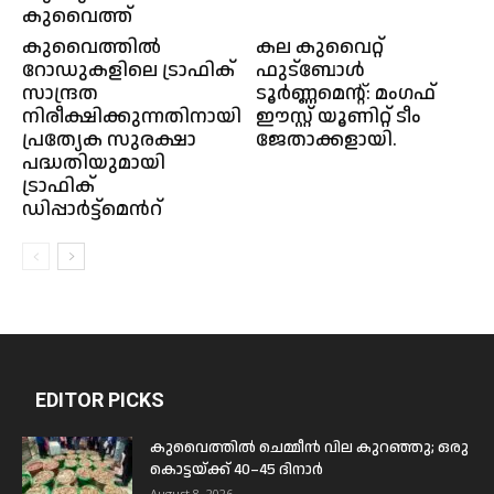
കുവൈത്ത്
കുവൈത്തിൽ
കല കുവൈറ്റ്
റോഡുകളിലെ ട്രാഫിക്
ഫുട്ബോൾ
സാന്ദ്രത
ടൂർണ്ണമെന്റ്: മംഗഫ്
നിരീക്ഷിക്കുന്നതിനായി
ഈസ്റ്റ് യൂണിറ്റ് ടീം
പ്രത്യേക സുരക്ഷാ
ജേതാക്കളായി.
പദ്ധതിയുമായി
ട്രാഫിക്
ഡിപ്പാർട്ട്മെൻറ്
EDITOR PICKS
കുവൈത്തിൽ ചെമ്മീൻ വില കുറഞ്ഞു; ഒരു
കൊട്ടയ്ക്ക് 40–45 ദിനാർ
August 8, 2026