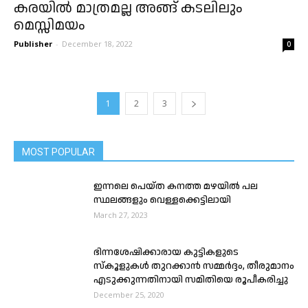
കരയിൽ മാത്രമല്ല അങ്ങ് കടലിലും
മെസ്സിമയം
Publisher
-
December 18, 2022
0
1
2
3
MOST POPULAR
ഇന്നലെ പെയ്ത കനത്ത മഴയിൽ പല
സ്ഥലങ്ങളും വെള്ളക്കെട്ടിലായി
March 27, 2023
ഭിന്നശേഷിക്കാരായ കുട്ടികളുടെ
സ്കൂളുകൾ തുറക്കാൻ സമ്മർദ്ദം, തീരുമാനം
എടുക്കുന്നതിനായി സമിതിയെ രൂപീകരിച്ചു
December 25, 2020