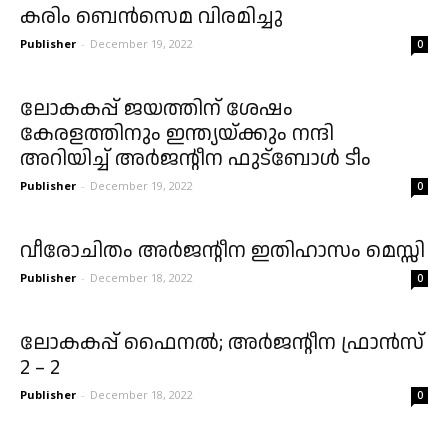
കരിം ബെൻസെമ വിരമിച്ചു
Publisher
-
December 19, 2022
0
ലോകകപ്പ് ജയത്തിന് ശേഷം
കേരളത്തിനും ഇന്ത്യയ്ക്കും നന്ദി
അറിയിച്ച് അർജന്റീന ഫുട്ബോൾ ടീം
Publisher
-
December 19, 2022
0
വീരോചിതം അർജന്റീന ഇതിഹാസം മെസ്സി
Publisher
-
December 18, 2022
0
ലോകകപ്പ് ഫൈനൽ; അർജൻ്റീന ഫ്രാൻസ്
2 – 2
Publisher
-
December 18, 2022
0