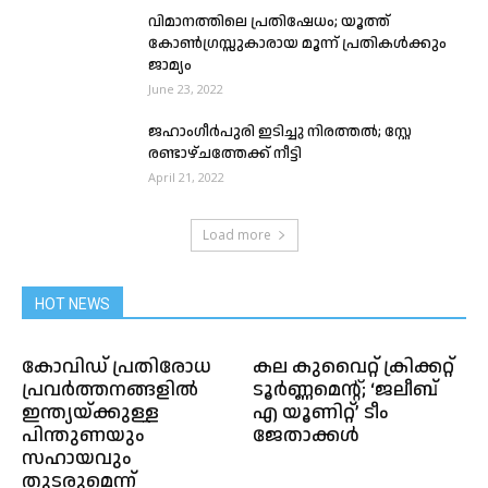
വിമാനത്തിലെ പ്രതിഷേധം; യൂത്ത്
കോൺഗ്രസ്സുകാരായ മൂന്ന് പ്രതികള്‍ക്കും
ജാമ്യം
June 23, 2022
ജഹാംഗീര്‍പുരി ഇടിച്ചു നിരത്തല്‍; സ്റ്റേ
രണ്ടാഴ്ചത്തേക്ക് നീട്ടി
April 21, 2022
Load more
HOT NEWS
കോവിഡ് പ്രതിരോധ
കല കുവൈറ്റ് ക്രിക്കറ്റ്
പ്രവർത്തനങ്ങളിൽ
ടൂർണ്ണമെന്റ്; ‘ജലീബ്
ഇന്ത്യയ്ക്കുള്ള
എ യൂണിറ്റ്’ ടീം
പിന്തുണയും
ജേതാക്കൾ
സഹായവും
തുടരുമെന്ന്