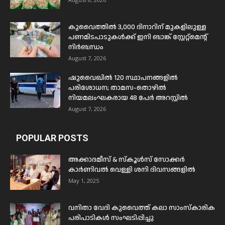
കുവൈത്തിൽ 3,000 ദിനാറിന് മുകളിലുള്ള
പണമിടപാടുകൾക്ക് ഇനി ബാങ്ക് സ്റ്റേറ്റ്മെന്റ്
നിർബന്ധം
August 7, 2026
ഷുവൈഖിൽ 120 സ്ഥാപനങ്ങളിൽ
പരിശോധന; താമസ-തൊഴിൽ
നിയമലംഘകരായ 48 പേർ അറസ്റ്റിൽ
August 7, 2026
POPULAR POSTS
അക്കാദമീസ് & സ്കൂൾസ് സോക്കർ
കാർണിവൽ വെള്ളി ശനി ദിവസങ്ങളിൽ
May 1, 2025
വനിതാ വേദി കുവൈത്ത് കലാ സാംസ്കാരിക
പരിപാടികൾ സംഘടിപ്പിച്ചു