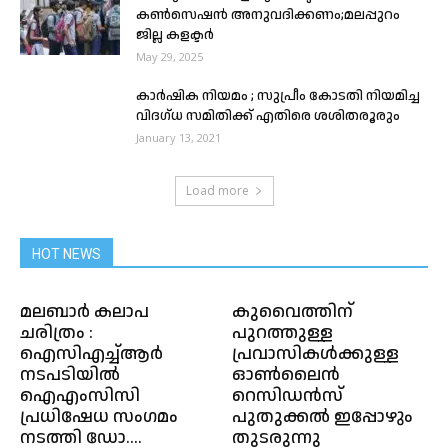
കൺസെഷൻ അനുവദിക്കണം;മലപ്പുറം
ജില്ല കളക്ടർ
May 29, 2025
കാർഷിക നിയമം ; സുപ്രീം കോടതി നിയമിച്ച
വിദഗ്ധ സമിതിക്ക് എതിരെ ശശിതരൂരും
January 13, 2021
Load more
HOT NEWS
മലബാർ കലാപ
കുവൈത്തിന്
ചരിത്രം :
പുറത്തുള്ള
ഐസിഎച്ച്ആർ
പ്രവാസികൾക്കുള്ള
നടപടിയിൽ
ഓൺലൈൻ
ഐഎംസിസി
റെസിഡൻസ്
പ്രധിഷേധ സംഗമം
പുതുക്കൽ ഇപ്പോഴും
നടത്തി ഡോ....
തുടരുന്നു