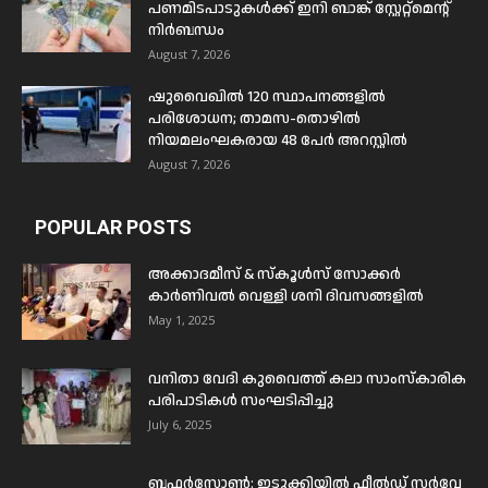
പണമിടപാടുകൾക്ക് ഇനി ബാങ്ക് സ്റ്റേറ്റ്മെന്റ്
നിർബന്ധം
August 7, 2026
ഷുവൈഖിൽ 120 സ്ഥാപനങ്ങളിൽ
പരിശോധന; താമസ-തൊഴിൽ
നിയമലംഘകരായ 48 പേർ അറസ്റ്റിൽ
August 7, 2026
POPULAR POSTS
അക്കാദമീസ് & സ്കൂൾസ് സോക്കർ
കാർണിവൽ വെള്ളി ശനി ദിവസങ്ങളിൽ
May 1, 2025
വനിതാ വേദി കുവൈത്ത് കലാ സാംസ്കാരിക
പരിപാടികൾ സംഘടിപ്പിച്ചു
July 6, 2025
ബഫര്‍സോണ്‍: ഇടുക്കിയില്‍ ഫീല്‍ഡ് സര്‍വേ