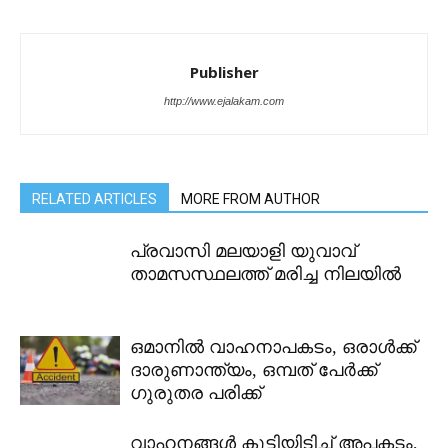
Publisher
http://www.ejalakam.com
RELATED ARTICLES
MORE FROM AUTHOR
പ്രവാസി മലയാളി യുവാവ്
താമസസ്ഥലത്ത് മരിച്ച നിലയിൽ
ഒമാനിൽ വാഹനാപകടം, ഒരാൾക്ക്
ദാരുണാന്ത്യം, ഒമ്പത് പേർക്ക് ​
ഗുരുതര പരിക്ക്
വാഹനങ്ങൾ കൂട്ടിയിടിച്ച് അപകടം,