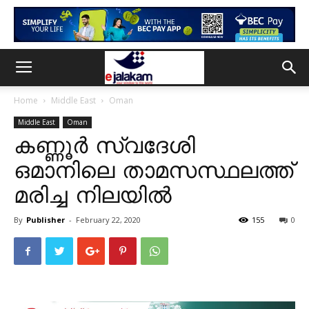
Home
Middle East
Oman
Middle East
Oman
കണ്ണൂർ സ്വദേശി
ഒമാനിലെ താമസസ്ഥലത്ത്
മരിച്ച നിലയിൽ
By
Publisher
-
February 22, 2020
155
0