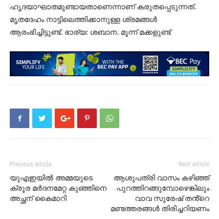
ഹൃദയാഘാതമുണ്ടായതാണെന്നാണ് കരുതപ്പെടുന്നത്.
മൃതദേഹം നാട്ടിലെത്തിക്കാനുള്ള ശ്രമങ്ങൾ
ആരംഭിച്ചിട്ടുണ്ട്. ഭാ​ര്യ: ശ​ബാ​ന. മൂ​ന്ന്​ മ​ക്ക​ളു​ണ്ട്
Previous article
Next article
യുഎഇയിൽ അമ്മയുടെ
ആശുപത്രി വാസം കഴിഞ്ഞ്
ക്രൂര മർദനമേറ്റ കുഞ്ഞിനെ
പുറത്തിറങ്ങുമ്പോഴെങ്കിലും
അച്ഛന് കൈമാറി
വാവ സുരേഷ് തൻ്റെ
മണ്ടത്തരങ്ങൾ തിരിച്ചറിയണം