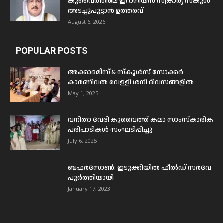
കുവൈത്തിലെ ഇറാനിയൻ സ്വകാര്യ സ്കൂൾ
അടച്ചുപൂട്ടാൻ ഉത്തരവ്
August 6, 2026
POPULAR POSTS
അക്കാദമീസ് & സ്കൂൾസ് സോക്കർ
കാർണിവൽ വെള്ളി ശനി ദിവസങ്ങളിൽ
May 1, 2025
വനിതാ വേദി കുവൈത്ത് കലാ സാംസ്കാരിക
പരിപാടികൾ സംഘടിപ്പിച്ചു
July 6, 2025
ബഫര്‍സോണ്‍: ഇടുക്കിയില്‍ ഫീല്‍ഡ് സര്‍വേ
പൂര്‍ത്തിയായി
January 17, 2023