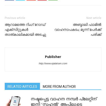
Previous article
Next article
ആറാമത്തെ റിംഗ് റോഡ്
അബ്ദാലി ഫാമിൽ
എക്സിറ്റുകൾ
വാഹനാപകടം; മൂന്ന് പേർക്ക്
താത്കാലികമായി അടച്ചു
പരിക്ക്
Publisher
http://www.ejalakam.com
RELATED ARTICLES
MORE FROM AUTHOR
നഷ്ടപ്പെട്ട വാഹന നമ്പർ പ്ലേറ്റിന്
ഇനി ‘സഹൽ’ ആപ്പിലൂടെ