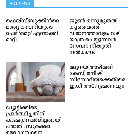
HOT NEWS
ഫെയ്‌സ്ബുക്കിൻറെ
ജൂൺ ഒന്നുമുതൽ
മാതൃ കമ്പനിയുടെ
കുവൈത്ത്
പേര് ‘മെറ്റ’ എന്നാക്കി
വിമാനത്താവളം വഴി
മാറ്റി
യാത്ര ചെയ്യുന്നവർ
സേവന നികുതി
നൽകണം
മദ്യനയ അഴിമതി
കേസ്; മനീഷ്
സിസോദിയക്കെതിരെ
ഇഡി അന്വേഷണവും
ഡ്യൂട്ടിക്കിടെ
പ്രാർത്ഥിച്ചതിന്
കാഷ്യറെ മർദിച്ചതായി
പരാതി: സുരക്ഷാ
ഉദ്യോഗസ്ഥനെ