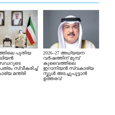
്തിലെ പുതിയ
2026–27 അധ്യയന
േലിയൻ
വർഷത്തിന് മുമ്പ്
സഡറുടെ
കുവൈത്തിലെ
്രം സ്വീകരിച്ച്
ഇറാനിയൻ സ്വകാര്യ
ര്യ മന്ത്രി
സ്കൂൾ അടച്ചുപൂട്ടാൻ
ഉത്തരവ്