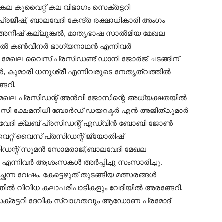
ല കുവൈറ്റ് കല വിഭാഗം സെക്രട്ടറി
്രജീഷ്, ബാലവേദി കേന്ദ്ര രക്ഷാധികാരി അംഗം
നീഷ് കല്ലുങ്കൽ, മാതൃഭാഷ സാൽമിയ മേഖല
ജനറൽ കൺവീനർ ഭാഗ്യനാഥൻ എന്നിവർ
 മേഖല വൈസ് പ്രസിഡണ്ട് ഡാനി ജോർജ് ചടങ്ങിന്
ഹെലൻ, കുമാരി ധനുശ്രീ എന്നിവരുടെ നേതൃത്വത്തിൽ
േറി.
ഖല പ്രസിഡന്റ് അൻവി ജോസിന്റെ അധ്യക്ഷതയിൽ
രവാസി ക്ഷേമനിധി ബോർഡ് ഡയറക്ടർ എൻ അജിത്കുമാർ
വേദി ക്ലബ്‌ പ്രസിഡന്റ് എഡ്‌വിൻ ബോബി ജോൺ
വൈറ്റ് വൈസ് പ്രസിഡന്റ് ജ്യോതിഷ്
സിഡന്റ് സുമൻ സോമരാജ്,ബാലവേദി മേഖല
 എന്നിവർ ആശംസകൾ അർപ്പിച്ചു സംസാരിച്ചു.
്ന വേഷം, കേട്ടെഴുത് തുടങ്ങിയ മത്സരങ്ങൾ
്വത്തിൽ വിവിധ കലാപരിപാടികളും വേദിയിൽ അരങ്ങേറി.
ക്രട്ടറി ദേവിക സ്വാഗതവും ആഡോണ പ്രമോദ്