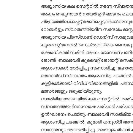
അബ്ബാസിയ കല സെന്ററിൽ നടന്ന സ്വാതന്ത്
അംഗം രഘുനാഥൻ നായർ ഉദ്ഘാടനം ചെയ്തു.
പ്രളയത്തിലകപ്പെട്ട് മരണപ്പെട്ടവർക്ക് അന
റോബർട്ടും സ്വാതന്ത്ര്യദിന സന്ദേശം മാസ്
അബ്ബാസിയ പ്രസിഡണ്ട് ഡെനീസ് സാമുവല
കുവൈറ്റ് ജനറൽ സെക്രട്ടറി ടികെ സൈജു, 
രക്ഷാധികാരി സമിതി അംഗം ജോസഫ് പണിക്ക
ജോൺ ബാലവേദി കുവൈറ്റ് ജോയന്റ് സെക്രട്
ആശംസകൾ അർപ്പിച്ചു സംസാരിച്ചു. മഹാത്മ
ജെറാൾഡ് സ്വാഗതം ആശംസിച്ച ചടങ്ങിൽ മാസ്
കുട്ടികൾക്കായി വിവിധ വിഭാഗങ്ങളിൽ പ്രസ
മത്സരങ്ങളും ഒരുക്കിയിരുന്നു.
സാൽമിയ മേഖലയിൽ കല സെന്ററിൽ ‘മഞ്ചാട
സ്വാതന്ത്ര്യദിനാഘോഷ പരിപാടി പരിപാടി
ഉൽഘാടനം ചെയ്തു. ബാലവേദി സാൽമിയ മ
ആശംസിച്ച ചടങ്ങിൽ, കുമാരി ധനുശ്രീ അനുശ
സന്ദേശവും അവതരിപ്പിച്ചു. മലയാളം മിഷൻ 