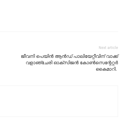
Next article
ജീവനി പെയിൻ ആൻഡ് പാലിയേറ്റീവിന് വാക്ക്
വളാഞ്ചേരി ഓക്സിജൻ കോൺസെന്റേറ്റർ
കൈമാറി.