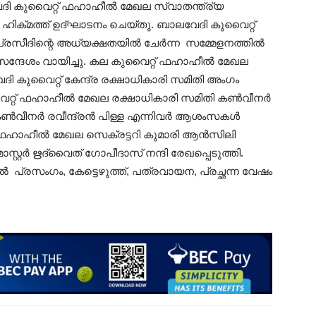
േദി കുവൈറ്റ് ഫഹാഹീൽ മേഖല സ്വാതന്ത്ര്യ
ഹിക്‌മത്ത് ഉദ്ഘാടനം ചെയ്തു. ബാലവേദി കുവൈറ്റ്
 പ്രസീദിന്റെ അധ്യക്ഷതയിൽ ചേർന്ന സമ്മേളനത്തിൽ
ന സന്ദേശം വായിച്ചു. കല കുവൈറ്റ് ഫഹാഹീൽ മേഖല
വേദി കുവൈറ്റ് കേന്ദ്ര രക്ഷാധികാരി സമിതി അംഗം
്റ് ഫഹാഹീൽ മേഖല രക്ഷാധികാരി സമിതി കൺവീനർ
 കൺവീനർ രവീന്ദ്രൻ പിള്ള എന്നിവർ ആശംസകൾ
്റ് ഫഹാഹീൽ മേഖല സെക്രട്ടറി കുമാരി ആൻസിലി
്റ്റർ ഋദ്വൈത് ഗോപീദാസ് നന്ദി രേഖപ്പെടുത്തി.
ിൽ പ്രസംഗം, കേട്ടെഴു
ത്ത്, പത്രവായന, പ്രച്ഛന്ന വേഷം