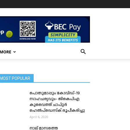
 MORE
MOST POPULAR
പൊതുമാപ്പും കോവിഡ്‌-19
സാഹചര്യവും- ജികെപിഎ
കുവൈത്ത്‌ ചാപ്റ്റർ
ഹെൽപ്ഡെസ്ക്‌ രൂപീകരിച്ചു
April 6, 2020
നാല് മാസത്തെ