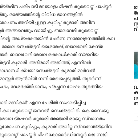
ത
യ്രദിന പരിപാടി മലയാളം മിഷൻ കുവൈറ്റ് ചാപ്റ്റർ
മ
 രാജ്യത്തിന്റെ വിവിധ ഭാഗങ്ങളിൽ
പ
ുശോചനം അറിയിച്ചുള്ള കുറിപ്പ് കുമാരി അലീന
സ
റ
റ്റർ അദ്വൈതും വായിച്ചു. ബാലവേദി കുവൈറ്റ്
ിന്റെ അധ്യക്ഷതയിൽ ചേർന്ന സമ്മേലളനത്തിൽ കല
മേഖല സെക്രട്ടറി ശൈമേഷ്, ബാലവേദി കേന്ദ്ര
ർ, ബാലവേദി മേഖല രക്ഷാധികാരി സ്‌ക്കറിയ
ടറി കുമാരി അഭിരാമി അജിത്ത്, എന്നിവർ
ാഗാന്ധി ക്ലബ് സെക്രട്ടറി കുമാരി മാർവൽ
റ്റർ ആൽവിൻ നന്ദി രേഖപ്പെടുത്തി. തുടർന്ന്
വ
ംഗം, ദേശഭക്തി
ഗാനം, പ്രച്ഛന്ന വേഷം തുടങ്ങിയ
ക
സ
ി മണികൾ’ എന്ന പേരിൽ സംഘടിപ്പിച്ച
ത
 കല കുവൈറ്റ് ജനറൽ സെക്രട്ടറി ടി. കെ സൈജു
േഖല ട്രഷറർ കുമാരി അഞ്ജലി രാജു സ്വാഗതം
ോചന കുറിപ്പും, കുമാരി അലീറ്റ സ്വാതന്ത്ര്യദിന
കുവൈറ്റ് ചാപ്റ്റർ ചീഫ് കോഓർഡിനേറ്റർ ജെ സജി