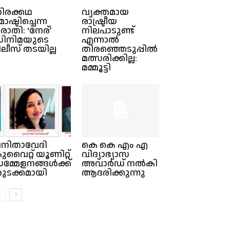
ിരക്കഥ
വ്യക്തമായ
ോഷ്ടിച്ചെന്ന
രാഷ്ട്രീയ
രാതി: ‘നേര്’
നിലപാടുണ്ട്
ിനിമയുടെ
എന്നാൽ
ിലീസ് തടയില്ല
തിരഞ്ഞെടുപ്പിൽ
മത്സരിക്കില്ല:
മമ്മൂട്ടി
നിതാവേദി
കെ കെ എം എ
ുവൈറ്റ്‌ യൂണിറ്റ്
വിദ്യാഭ്യാസ
മ്മേളനങ്ങൾക്ക്
അവാർഡ് നൽകി
ുടക്കമായി
ആദരിക്കുന്നു