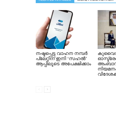
നഷ്ടപ്പെട്ട വാഹന നമ്പർ
കുവൈത
പ്ലേറ്റിന് ഇനി ‘സഹൽ’
ഓസ്ട്ര
ആപ്പിലൂടെ അപേക്ഷിക്കാം
അംബാ
നിയമനപത
വിദേശകാ