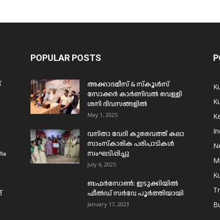
POPULAR POSTS
P
്
അക്കാദമീസ് & സ്കൂൾസ്
K
സോക്കർ കാർണിവൽ വെള്ളി
Ku
ശനി ദിവസങ്ങളിൽ
May 1, 2025
Ke
In
വനിതാ വേദി കുവൈത്ത് കലാ
സാംസ്കാരിക പരിപാടികൾ
N
രം
സംഘടിപ്പിച്ചു
Mi
July 6, 2025
Ku
ബഫര്‍സോണ്‍: ഇടുക്കിയില്‍
T
്
ഫീല്‍ഡ് സര്‍വേ പൂര്‍ത്തിയായി
B
January 17, 2023