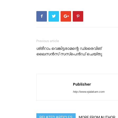
Previous article
ശ്രീറാം വെങ്കിട്ടരാമന്റെ ഡ്രൈവിങ്
ലൈസൻസ് സസ്‌പെൻഡ് ചെയ്തു
Publisher
http://www.ejalakam.com
RELATED ARTICLES
MORE FROM AUTHOR