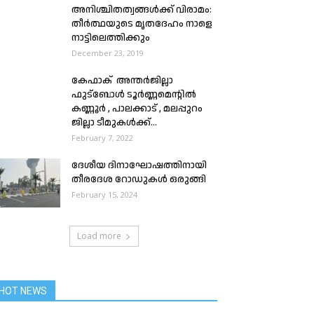
അനിശ്ചിതത്വങ്ങള്‍ക്ക് വിരാമം:
തീര്‍ത്ഥയുടെ മൃതദേഹം നാളെ
നാട്ടിലെത്തിക്കും
December 23, 2019
കേഫാക് അന്തർജില്ലാ
ഫുട്ബോൾ ടൂർണ്ണമെന്റിൽ
കണ്ണൂർ , പാലക്കാട് , മലപ്പുറം
ജില്ലാ ടീമുകൾക്ക്...
February 7, 2022
ദേശീയ ദിനാഘോഷത്തിനായി
തീരദേശ റോഡുകൾ ഒരുങ്ങി
February 15, 2024
Load more
HOT NEWS