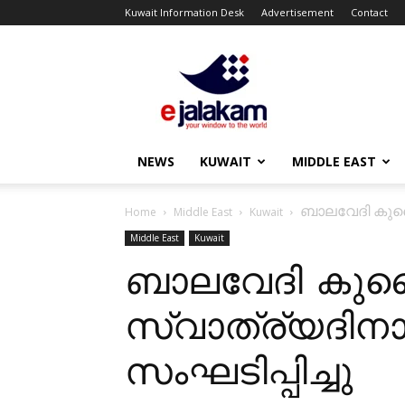
Kuwait Information Desk
Advertisement
Contact
ejalakam
NEWS
KUWAIT
MIDDLE EAST
ബാലവേദി കുവൈ
Home
Middle East
Kuwait
Middle East
Kuwait
ബാലവേദി കുവൈ
സ്വാത്ര്യദി
സംഘടിപ്പിച്ചു