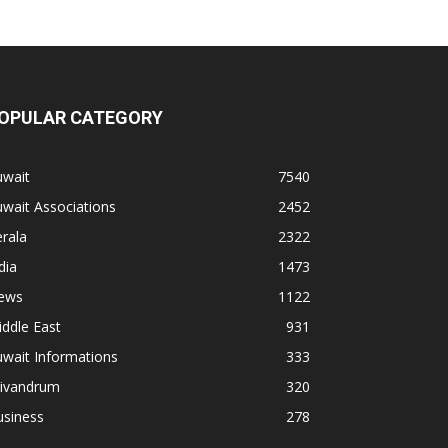
OPULAR CATEGORY
uwait
7540
wait Associations
2452
rala
2322
dia
1473
ews
1122
ddle East
931
wait Informations
333
rivandrum
320
usiness
278