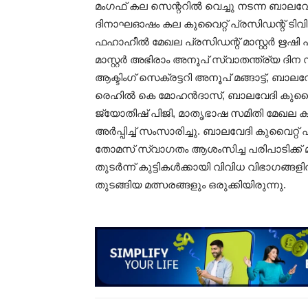
മംഗഫ് കല സെന്ററിൽ വെച്ചു നടന്ന ബാലവ
ദിനാഘഓഷം കല കുവൈറ്റ് പ്രസിഡന്റ് ടിവി 
ഫഹാഹീൽ മേഖല പ്രസിഡന്റ് മാസ്റ്റർ ഋഷി
മാസ്റ്റർ അഭിരാം അനൂപ് സ്വാതന്ത്ര്യ ദി
ആക്ടിംഗ് സെക്രട്ടറി അനൂപ് മങ്ങാട്ട്, ബാല
രെഹിൽ കെ മോഹൻദാസ്, ബാലവേദി കുവൈറ
ജ്യോതിഷ് പിജി, മാതൃഭാഷ സമിതി മേഖല
അർപ്പിച്ച് സംസാരിച്ചു. ബാലവേദി കുവൈറ
തോമസ് സ്വാഗതം ആശംസിച്ച പരിപാടിക്ക് മാസ
തുടർന്ന് കുട്ടികൾക്കായി വിവിധ വിഭാഗങ്ങള
തുടങ്ങിയ മത്സരങ്ങളും ഒരുക്കിയിരുന്നു.