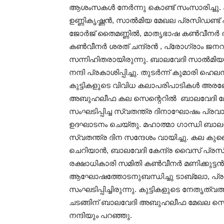
ആശംസകൾ നേർന്നു കൊണ്ട് സംസാരിച്ചു. ക
ഉണ്ണികൃഷ്ണൻ, സാൽമിയ മേഖല പ്രസിഡണ്ട് പ
ജോർജ് തൈമണ്ണിൽ, മാതൃഭാഷ കൺവീനർ അ
കൺവീനർ ശരത് ചന്ദ്രൻ , പ്രോഗ്രാം 
സന്നിഹിതരായിരുന്നു. ബാലവേദി സാൽമിയ
നന്ദി പ്രകാശിപ്പിച്ചു. തുടർന്ന് കുമാരി 
കുട്ടികളുടെ വിവിധ കലാപരിപാടികൾ അരങ്ങ
അബുഹലീഫ കല സെന്റെറിൽ ബാലവേദി മേ
സംഘടിപ്പിച്ച സ്വതന്ത്ര ദിനാഘോഷം പ്
ഉദഘാടനം ചെയ്തു. മഹാത്മാ ഗാന്ധി ബാല
സ്വതന്ത്ര ദിന സന്ദേശം വായിച്ചു. കല കു
ചെറിയാൻ, ബാലവേദി കേന്ദ്ര വൈസ് പ്ര
രക്ഷാധികാരി സമിതി കൺവീനർ മണിക്കുട്ടൻ
ആഘോഷത്തോടനുബന്ധിച്ചു ടാബ്ലോ, പ്രച്ഛന
സംഘടിപ്പിച്ചിരുന്നു. കുട്ടികളുടെ നേതൃത
ചടങ്ങിന് ബാലവേദി അബുഹലീഫ മേഖല സെ
നന്ദിയും പറഞ്ഞു.