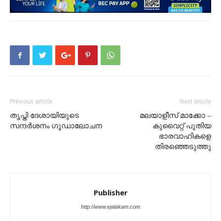
Previous article
Next article
തൃപ്തി ദേശായിയുടെ
മലയാളീസ് മാക്കോ –
സന്ദർശനം ഗൂഡാലോചന
കുവൈറ്റ് പുതിയ
ഭാരവാഹികളെ
തിരഞ്ഞെടുത്തു
Publisher
http://www.ejalakam.com