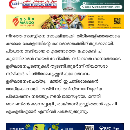
നിറഞ്ഞ സദസ്സിനെ സാക്ഷിയാക്കി തിരിതെളിഞ്ഞതോടെ
കൗമാര കേരളത്തിന്റെ കലാമാമാങ്കത്തിന്‌ തുടക്കമായി.
പ്രധാന വേദിയായ ഐങ്ങോത്തെ മഹാകവി പി
കുഞ്ഞിരാമൻ നായർ വേദിയിൽ സ്വാഗത ഗാനത്തോടെ
ഉദ്‌ഘാടനച്ചടങ്ങുകൾ തുടങ്ങി.തുടർന്ന്‌ നിയമസഭാ
സ്പീക്കർ പി ശ്രീരാമകൃഷ്ണൻ കലോത്സവം
ഉദ്ഘാടനംചെയ്‌തു. മന്ത്രി ഇ ചന്ദ്രശേഖരൻ
അധ്യക്ഷനായി. മന്ത്രി സി രവീന്ദ്രനാഥ്‌ മുഖ്യ
പ്രഭാഷണം നടത്തും.നടൻ ജയസൂര്യ, മന്ത്രി
രാമചന്ദ്രൻ കടന്നപ്പള്ളി , രാജ്‌മോൻ ഉണ്ണിത്താൻ എം പി.
എംഎൽഎമാർ എന്നിവർ പങ്കെടുക്കുന്നു.