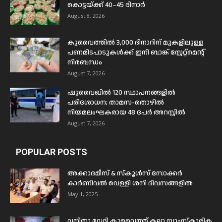
കൊട്ടയ്ക്ക് 40–45 ദിനാർ
August 8, 2026
കുവൈത്തിൽ 3,000 ദിനാറിന് മുകളിലുള്ള
പണമിടപാടുകൾക്ക് ഇനി ബാങ്ക് സ്റ്റേറ്റ്മെന്റ്
നിർബന്ധം
August 7, 2026
ഷുവൈഖിൽ 120 സ്ഥാപനങ്ങളിൽ
പരിശോധന; താമസ-തൊഴിൽ
നിയമലംഘകരായ 48 പേർ അറസ്റ്റിൽ
August 7, 2026
POPULAR POSTS
അക്കാദമീസ് & സ്കൂൾസ് സോക്കർ
കാർണിവൽ വെള്ളി ശനി ദിവസങ്ങളിൽ
May 1, 2025
വനിതാ വേദി കുവൈത്ത് കലാ സാംസ്കാരിക