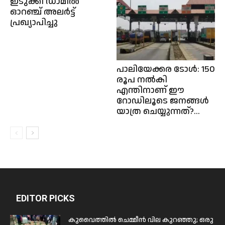
ഇടുക്കി ഡാമിൽ
ഓറഞ്ച് അലർട്ട്
പ്രഖ്യാപിച്ചു
പാലിയേക്കര ടോള്‍: 150
രൂപ നല്‍കി
എന്തിനാണ് ഈ
റോഡിലൂടെ ജനങ്ങള്‍
യാത്ര ചെയ്യുന്നത്?...
EDITOR PICKS
കുവൈത്തിൽ ചെമ്മീൻ വില കുറഞ്ഞു; ഒരു