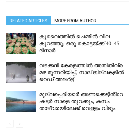
RELATED ARTICLES
MORE FROM AUTHOR
കുവൈത്തിൽ ചെമ്മീൻ വില
കുറഞ്ഞു; ഒരു കൊട്ടയ്ക്ക് 40–45
ദിനാർ
വടക്കൻ കേരളത്തിൽ അതിതീവ്ര
മഴ മുന്നറിയിപ്പ്; നാല് ജില്ലകളിൽ
റെഡ് അലർട്ട്
മുല്ലപ്പെരിയാർ അണക്കെട്ടിൻ്റെ
ഷട്ടർ നാളെ തുറക്കും; കമ്പം
താഴ്വരയിലേക്ക് വെള്ളം വിടും