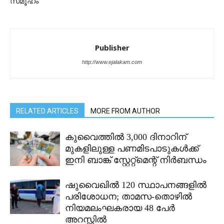
സമൂഹം
Publisher
http://www.ejalakam.com
RELATED ARTICLES
MORE FROM AUTHOR
കുവൈത്തിൽ 3,000 ദിനാറിന്
മുകളിലുള്ള പണമിടപാടുകൾക്ക്
ഇനി ബാങ്ക് സ്റ്റേറ്റ്മെന്റ് നിർബന്ധം
ഷുവൈഖിൽ 120 സ്ഥാപനങ്ങളിൽ
പരിശോധന; താമസ-തൊഴിൽ
നിയമലംഘകരായ 48 പേർ
അറസ്റ്റിൽ