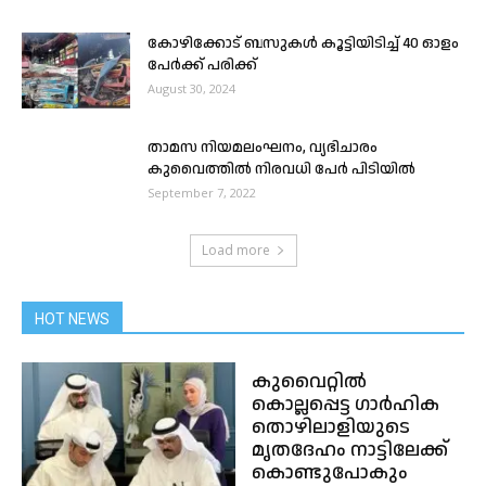
കോഴിക്കോട് ബസുകൾ കൂട്ടിയിടിച്ച് 40 ഓളം
പേർക്ക് പരിക്ക്
August 30, 2024
താമസ നിയമലംഘനം, വ്യഭിചാരം
കുവൈത്തിൽ നിരവധി പേർ പിടിയിൽ
September 7, 2022
Load more
HOT NEWS
കുവൈറ്റിൽ
കൊല്ലപ്പെട്ട ഗാർഹിക
തൊഴിലാളിയുടെ
മൃതദേഹം നാട്ടിലേക്ക്
കൊണ്ടുപോകും