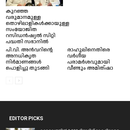
കുറഞ്ഞ
വരുമാനമുള്ള
തൊഴിലാളികൾക്കായുള്ള
സംയോജിത
റസിഡൻഷ്യൽ സിറ്റി
പദ്ധതി സഭാനിൽ
പി.വി. അന്‍വറിന്റെ
രാഹുലിനെതിരെ
അനധികൃത
വർഗീയ
നിര്‍മാണങ്ങള്‍
പരാമർശവുമായി
പൊളിച്ചു തുടങ്ങി
വീണ്ടും അമിത്ഷാ
EDITOR PICKS