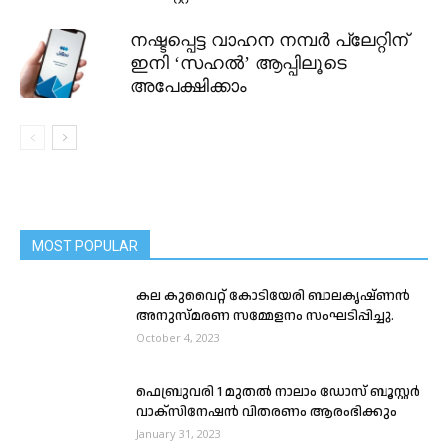
നഷ്ടപ്പെട്ട വാഹന നമ്പർ പ്ലേറ്റിന്
ഇനി ‘സഹൽ’ ആപ്പിലൂടെ
അപേക്ഷിക്കാം
MOST POPULAR
കല കുവൈറ്റ് കോടിയേരി ബാലകൃഷ്ണൻ
അനുസ്മരണ സമ്മേളനം സംഘടിപ്പിച്ചു.
October 4, 2023
ഫെബ്രുവരി 1 മുതൽ നാലാം ഡോസ് ബൂസ്റ്റർ
വാക്സിനേഷൻ വിതരണം ആരംഭിക്കും
January 31, 2023