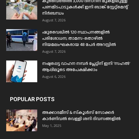
കുവൈത്തിൽ 3,000 ദിനാറിന് മുകളിലുള്ള
പണമിടപാടുകൾക്ക് ഇനി ബാങ്ക് സ്റ്റേറ്റ്മെന്റ്
നിർബന്ധം
August 7, 2026
ഷുവൈഖിൽ 120 സ്ഥാപനങ്ങളിൽ
പരിശോധന; താമസ-തൊഴിൽ
നിയമലംഘകരായ 48 പേർ അറസ്റ്റിൽ
August 7, 2026
നഷ്ടപ്പെട്ട വാഹന നമ്പർ പ്ലേറ്റിന് ഇനി ‘സഹൽ’
ആപ്പിലൂടെ അപേക്ഷിക്കാം
August 6, 2026
POPULAR POSTS
അക്കാദമീസ് & സ്കൂൾസ് സോക്കർ
കാർണിവൽ വെള്ളി ശനി ദിവസങ്ങളിൽ
May 1, 2025