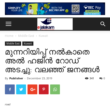
Home
Middle East
Kuwait
Middle East
Kuwait
മുന്നറിയിപ്പ് നൽകാതെ
അൽ ഹജിൻ റോഡ്
അടച്ചു: വലഞ്ഞ് ജനങ്ങൾ
By
Publisher
-
December 23, 2019
341
0
road