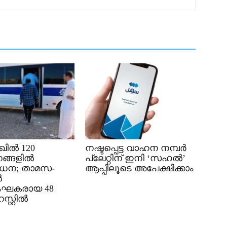
ിൽ 120
നഷ്ടപ്പെട്ട വാഹന നമ്പർ
ങ്ങളിൽ
പ്ലേറ്റിന് ഇനി ‘സഹൽ’
ധന; താമസ-
ആപ്പിലൂടെ അപേക്ഷിക്കാം
ൽ
ംഘകരായ 48
്റ്റിൽ