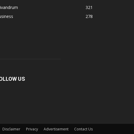
rivandrum
321
usiness
278
OLLOW US
Disclaimer
Privacy
Advertisement
Contact Us