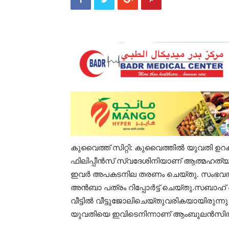
കുവൈത്ത് സിറ്റി: കുവൈത്തിൽ യുവതി ഉറക്ക
ഫിലിപ്പീൻസ് സ്വദേശിനിയാണ് ആത്മഹത്യക്ക്
ഇവർ അപകടനില തരണം ചെയ്തു. സംഭവത
അൻബാ പത്രം റിപ്പോർട്ട് ചെയ്തു.സബാഹ
വീട്ടിൽ വീട്ടുജോലിചെയ്തുവരികയായിരുന്ന
യുവതിയെ ഇവിടെനിന്നാണ് ആംബുലൻസിൽ 