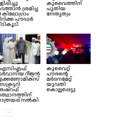
ിപ്പിച്ചു
കുവൈത്തിന്
ടത്താൻ ശ്രമിച്ച
പുതിയ
1 കിലോഗ്രാം
നേതൃത്വം
ിറിക്ക പൗഡർ
ിടികൂടി
ഐസിഎഫ്
കുവൈറ്റ്
ർവാനിയ റീജൻ
പൗരൻ്റെ
ക്കണോമിക്സ്
മർദനമേറ്റ്
െക്രട്ടറി
യുവതി
ഷ്റഫ്
കൊല്ലപ്പെട്ടു
ത്ഥാനത്തിന്
ാത്രയപ്പ് നൽകി