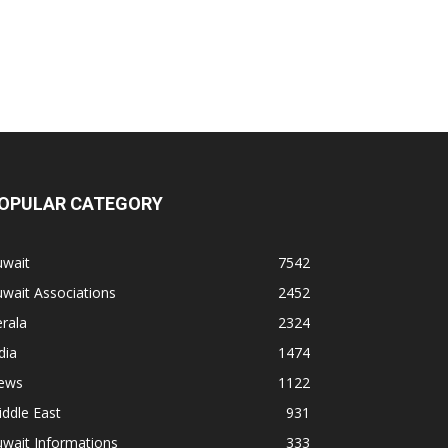
OPULAR CATEGORY
uwait
7542
wait Associations
2452
rala
2324
dia
1474
ews
1122
ddle East
931
wait Informations
333