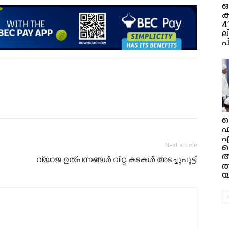
ഒള
ക
4
ല
പ
ഫ
എ
സ
Next article
അ
വ്യാജ ഉത്പന്നങ്ങൾ വിറ്റ കടകൾ അടച്ചുപൂട്ടി
ത
യ