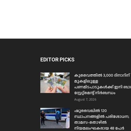
EDITOR PICKS
കുവൈത്തിൽ 3,000 ദിനാറിന്
മുകളിലുള്ള
പണമിടപാടുകൾക്ക് ഇനി ബാങ്
സ്റ്റേറ്റ്മെന്റ് നിർബന്ധം
August 7, 2026
ഷുവൈഖിൽ 120
സ്ഥാപനങ്ങളിൽ പരിശോധന;
താമസ-തൊഴിൽ
നിയമലംഘകരായ 48 പേർ