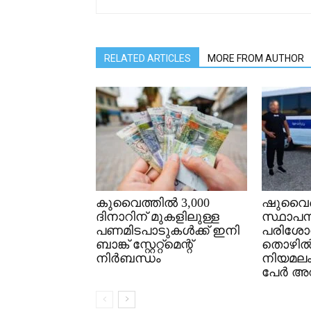
RELATED ARTICLES
MORE FROM AUTHOR
കുവൈത്തിൽ 3,000
ഷുവൈഖ
ദിനാറിന് മുകളിലുള്ള
സ്ഥാപന
പണമിടപാടുകൾക്ക് ഇനി
പരിശോ
ബാങ്ക് സ്റ്റേറ്റ്മെന്റ്
തൊഴി
നിർബന്ധം
നിയമല
പേർ അറസ