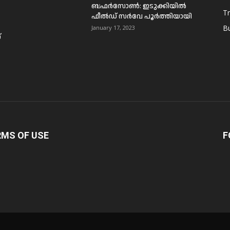
ബഫര്‍സോണ്‍: ഇടുക്കിയില്‍
T
ഫീല്‍ഡ് സര്‍വേ പൂര്‍ത്തിയായി
B
January 17, 2023
്
RMS OF USE
F