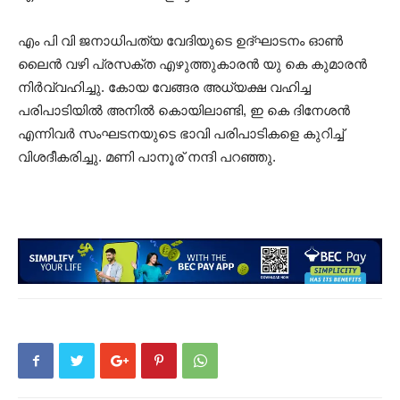
എം പി വി ജനാധിപത്യ വേദിയുടെ ഉദ്ഘാടനം ഓൺ
ലൈൻ വഴി പ്രസക്ത എഴുത്തുകാരൻ യു കെ കുമാരൻ
നിർവ്വഹിച്ചു. കോയ വേങ്ങര അധ്യക്ഷ വഹിച്ച
പരിപാടിയിൽ അനിൽ കൊയിലാണ്ടി, ഇ കെ ദിനേശൻ
എന്നിവർ സംഘടനയുടെ ഭാവി പരിപാടികളെ കുറിച്ച്
വിശദീകരിച്ചു. മണി പാനൂര് നന്ദി പറഞ്ഞു.