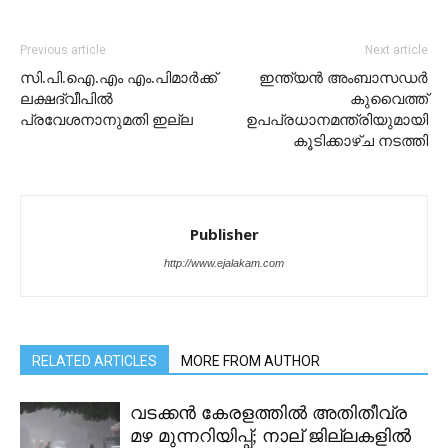
Previous article
Next article
സി.പി.ഐ.എം എം.പിമാര്‍ക്ക്
ഇന്ത്യൻ അംബാസഡർ
ലക്ഷദ്വീപില്‍
കുവൈത്ത്
പ്രവേശനാനുമതി ഇല്ല
ഉപപ്രധാനമന്ത്രിയുമായി
കൂടിക്കാഴ്ച നടത്തി
Publisher
http://www.ejalakam.com
RELATED ARTICLES
MORE FROM AUTHOR
വടക്കൻ കേരളത്തിൽ അതിതീവ്ര
മഴ മുന്നറിയിപ്പ്; നാല് ജില്ലകളിൽ