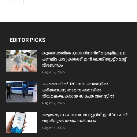
EDITOR PICKS
കുവൈത്തിൽ 3,000 ദിനാറിന് മുകളിലുള്ള
പണമിടപാടുകൾക്ക് ഇനി ബാങ്ക് സ്റ്റേറ്റ്മെന്റ്
നിർബന്ധം
August 7, 2026
ഷുവൈഖിൽ 120 സ്ഥാപനങ്ങളിൽ
പരിശോധന; താമസ-തൊഴിൽ
നിയമലംഘകരായ 48 പേർ അറസ്റ്റിൽ
August 7, 2026
നഷ്ടപ്പെട്ട വാഹന നമ്പർ പ്ലേറ്റിന് ഇനി ‘സഹൽ’
ആപ്പിലൂടെ അപേക്ഷിക്കാം
August 6, 2026