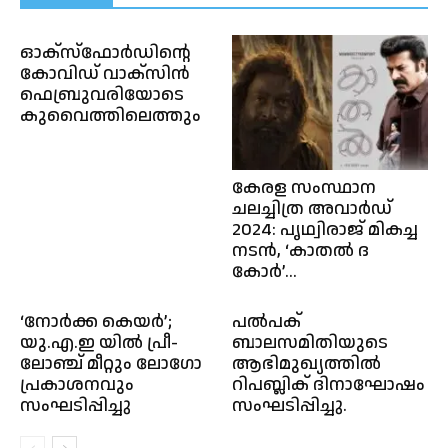
ഓക്സ്ഫോർഡിൻ്റെ
കോവിഡ് വാക്സിൻ
ഫെബ്രുവരിയോടെ
കുവൈത്തിലെത്തും
കേരള സംസ്ഥാന
ചലച്ചിത്ര അവാർഡ്
2024: പൃഥ്വിരാജ് മികച്ച
നടൻ, ‘കാതൽ ദ
കോർ’...
‘നോര്‍ക്ക കെയര്‍’;
പൽപക്
യു.എ.ഇ യില്‍ പ്രീ-
ബാലസമിതിയുടെ
ലോഞ്ച് മീറ്റും ലോഗോ
ആഭിമുഖ്യത്തിൽ
പ്രകാശനവും
റിപബ്ലിക് ദിനാഘോഷം
സംഘടിപ്പിച്ചു
സംഘടിപ്പിച്ചു.