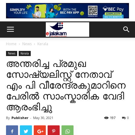
Home
News
Kerala
News
Kerala
അന്തരിച്ച പ്രമുഖ
സോഷ്യലിസ്റ്റ് നേതാവ്
എം പി വീരേന്ദ്രകുമാറിനെ
പേരിൽ സാംസ്കാരിക വേദി
ആരംഭിച്ചു
By
Publisher
-
May 30, 2021
197
0