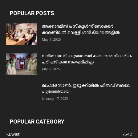
POPULAR POSTS
അക്കാദമീസ് & സ്കൂൾസ് സോക്കർ
കാർണിവൽ വെള്ളി ശനി ദിവസങ്ങളിൽ
May 1, 2025
വനിതാ വേദി കുവൈത്ത് കലാ സാംസ്കാരിക
പരിപാടികൾ സംഘടിപ്പിച്ചു
July 6, 2025
ബഫര്‍സോണ്‍: ഇടുക്കിയില്‍ ഫീല്‍ഡ് സര്‍വേ
പൂര്‍ത്തിയായി
January 17, 2023
POPULAR CATEGORY
Kuwait
7542