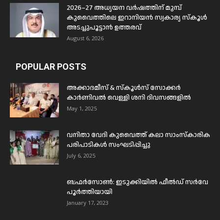
2026–27 അധ്യയന വർഷത്തിന് മുമ്പ്
കുവൈത്തിലെ ഇറാനിയൻ സ്വകാര്യ സ്കൂൾ
അടച്ചുപൂട്ടാൻ ഉത്തരവ്
August 6, 2026
POPULAR POSTS
അക്കാദമീസ് & സ്കൂൾസ് സോക്കർ
കാർണിവൽ വെള്ളി ശനി ദിവസങ്ങളിൽ
May 1, 2025
വനിതാ വേദി കുവൈത്ത് കലാ സാംസ്കാരിക
പരിപാടികൾ സംഘടിപ്പിച്ചു
July 6, 2025
ബഫര്‍സോണ്‍: ഇടുക്കിയില്‍ ഫീല്‍ഡ് സര്‍വേ
പൂര്‍ത്തിയായി
January 17, 2023