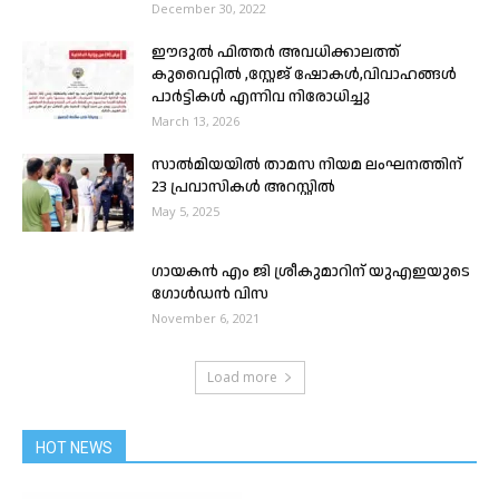
December 30, 2022
ഈദുൽ ഫിത്തർ അവധിക്കാലത്ത്
കുവൈറ്റിൽ ,സ്റ്റേജ് ഷോകൾ,വിവാഹങ്ങൾ
പാർട്ടികൾ എന്നിവ നിരോധിച്ചു
March 13, 2026
സാൽമിയയിൽ താമസ നിയമ ലംഘനത്തിന്
23 പ്രവാസികൾ അറസ്റ്റിൽ
May 5, 2025
ഗായകൻ എം ജി ശ്രീകുമാറിന് യുഎഇയുടെ
ഗോൾഡൻ വിസ
November 6, 2021
Load more
HOT NEWS