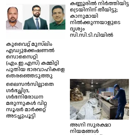
കണ്ണൂരിൽ നിർത്തിയിട്ട
ട്രെയിനിന് തീയിട്ടു;
കാനുമായി
നിൽക്കുന്നയാളുടെ
ദൃശ്യം
സി.സി.ടി.വിയിൽ
കുവൈറ്റ്‌ മുസ്‌ലിം
എഡ്യുക്കേഷണൽ
സൊസൈറ്റി
(എം.ഇ.എസ്) കമ്മിറ്റി
പുതിയ ഭാരവാഹികളെ
തെരഞ്ഞെടുത്തു
ലൈസൻസില്ലാതെ
ഗർഭച്ഛിദ്ര,
ഗർഭനിരോധന
മരുന്നുകൾ വിറ്റ
സൂപ്പർ മാർക്കറ്റ്
അടച്ചുപൂട്ടി
അഗ്നി സുരക്ഷാ
നിയമങ്ങൾ