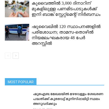
കുവൈത്തിൽ 3,000 ദിനാറിന്
മുകളിലുള്ള പണമിടപാടുകൾക്ക്
ഇനി ബാങ്ക് സ്റ്റേറ്റ്മെന്റ് നിർബന്ധം
ഷുവൈഖിൽ 120 സ്ഥാപനങ്ങളിൽ
പരിശോധന; താമസ-തൊഴിൽ
നിയമലംഘകരായ 48 പേർ
അറസ്റ്റിൽ
MOST POPULAR
ഷുഐബ മേഖലയിൽ മഴവെള്ളം ശേഖരണ
പദ്ധതിക്ക് കുവൈറ്റ് മുനിസിപ്പാലിറ്റി സ്ഥലം
അനുവദിക്കും