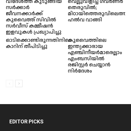
വിദേശത്ത് കുടുങ്ങിയ
വെല്ലുവിളിച്ച് ഗവർണർ
സർക്കാർ
തെരുവിൽ;
ജീവനക്കാർക്ക്
മിഠായിത്തെരുവിലെത്തി
കുവൈത്ത് സിവിൽ
ഹൽവ വാങ്ങി
സർവീസ് കമ്മീഷൻ
ഇളവുകൾ പ്രഖ്യാപിച്ചു
ഓടിക്കൊണ്ടിരുന്നതിനിടെ
കുവൈത്തിലെ
കാറിന് തീപിടിച്ചു
ഇന്ത്യക്കാരായ
എഞ്ചിനീയർമാരെല്ലാം
എംബസിയിൽ
രജിസ്റ്റർ ചെയ്യാൻ
നിർദേശം
EDITOR PICKS