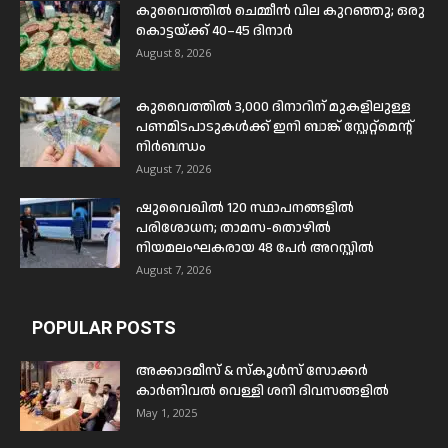
കുവൈത്തിൽ ചെമ്മീൻ വില കുറഞ്ഞു; ഒരു
കൊട്ടയ്ക്ക് 40–45 ദിനാർ
August 8, 2026
കുവൈത്തിൽ 3,000 ദിനാറിന് മുകളിലുള്ള
പണമിടപാടുകൾക്ക് ഇനി ബാങ്ക് സ്റ്റേറ്റ്മെന്റ്
നിർബന്ധം
August 7, 2026
ഷുവൈഖിൽ 120 സ്ഥാപനങ്ങളിൽ
പരിശോധന; താമസ-തൊഴിൽ
നിയമലംഘകരായ 48 പേർ അറസ്റ്റിൽ
August 7, 2026
POPULAR POSTS
അക്കാദമീസ് & സ്കൂൾസ് സോക്കർ
കാർണിവൽ വെള്ളി ശനി ദിവസങ്ങളിൽ
May 1, 2025