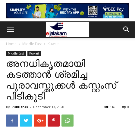
Home
Middle East
Kuwait
Middle East
Kuwait
അനധികൃതമായി
കടത്താൻ ശ്രമിച്ച
പുരാവസ്തുക്കൾ കസ്റ്റംസ്
പിടികൂടി
By
Publisher
-
December 13, 2020
149
0