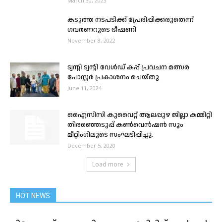
March 30, 2023
കടുത്ത നടപടിക്ക്‌ പ്രേരിപ്പിക്കരുതെന്ന്
ഗവർണറുടെ ഭീഷണി
November 8, 2022
ട്വന്റി ട്വന്റി വേൾഡ്‌ കപ്പ്‌ പ്രവചന മത്സര
പോസ്റ്റർ പ്രകാശനം ചെയ്തു
June 11, 2024
ഒഐസിസി കുവൈറ്റ് ആലപ്പുഴ ജില്ലാ കമ്മിറ്റി
തിരഞ്ഞെടുപ്പ് കൺവെൻഷൻ സൂം
മീറ്റിംഗിലൂടെ സംഘടിപ്പിച്ചു.
December 5, 2020
Load more
HOT NEWS