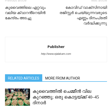
Previous article
Next article
കുവൈത്തിലെ ഏറ്റവും
കോവിഡ് വാക്സിനായി
വലിയ ക്വാറൻ്റെയിൻ
രജിസ്റ്റർ ചെയ്യുന്നവരുടെ
കേന്ദ്രം അടച്ചു
എണ്ണം ദിനംപ്രതി
വർദ്ധിക്കുന്നു
Publisher
http://www.ejalakam.com
RELATED ARTICLES
MORE FROM AUTHOR
കുവൈത്തിൽ ചെമ്മീൻ വില
കുറഞ്ഞു; ഒരു കൊട്ടയ്ക്ക് 40–45
ദിനാർ