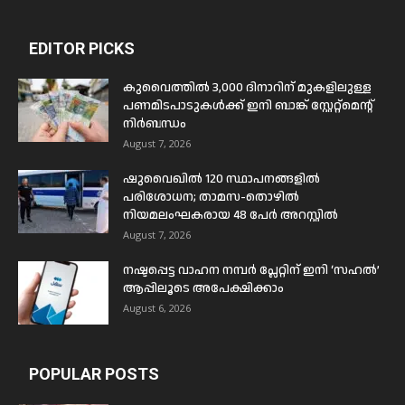
EDITOR PICKS
കുവൈത്തിൽ 3,000 ദിനാറിന് മുകളിലുള്ള
പണമിടപാടുകൾക്ക് ഇനി ബാങ്ക് സ്റ്റേറ്റ്മെന്റ്
നിർബന്ധം
August 7, 2026
ഷുവൈഖിൽ 120 സ്ഥാപനങ്ങളിൽ
പരിശോധന; താമസ-തൊഴിൽ
നിയമലംഘകരായ 48 പേർ അറസ്റ്റിൽ
August 7, 2026
നഷ്ടപ്പെട്ട വാഹന നമ്പർ പ്ലേറ്റിന് ഇനി ‘സഹൽ’
ആപ്പിലൂടെ അപേക്ഷിക്കാം
August 6, 2026
POPULAR POSTS