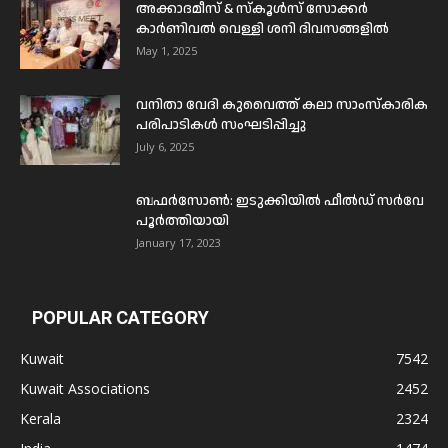
അക്കാദമീസ് & സ്കൂൾസ് സോക്കർ
കാർണിവൽ വെള്ളി ശനി ദിവസങ്ങളിൽ
May 1, 2025
വനിതാ വേദി കുവൈത്ത് കലാ സാംസ്കാരിക
പരിപാടികൾ സംഘടിപ്പിച്ചു
July 6, 2025
ബഫര്‍സോണ്‍: ഇടുക്കിയില്‍ ഫീല്‍ഡ് സര്‍വേ
പൂര്‍ത്തിയായി
January 17, 2023
POPULAR CATEGORY
Kuwait
7542
Kuwait Associations
2452
Kerala
2324