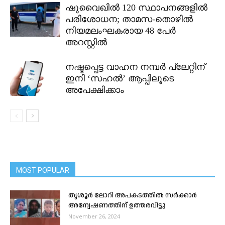
ഷുവൈഖിൽ 120 സ്ഥാപനങ്ങളിൽ
പരിശോധന; താമസ-തൊഴിൽ
നിയമലംഘകരായ 48 പേർ
അറസ്റ്റിൽ
നഷ്ടപ്പെട്ട വാഹന നമ്പർ പ്ലേറ്റിന്
ഇനി ‘സഹൽ’ ആപ്പിലൂടെ
അപേക്ഷിക്കാം
MOST POPULAR
തൃശൂർ ലോറി അപകടത്തിൽ സർക്കാർ
അന്വേഷണത്തിന് ഉത്തരവിട്ടു
November 26, 2024