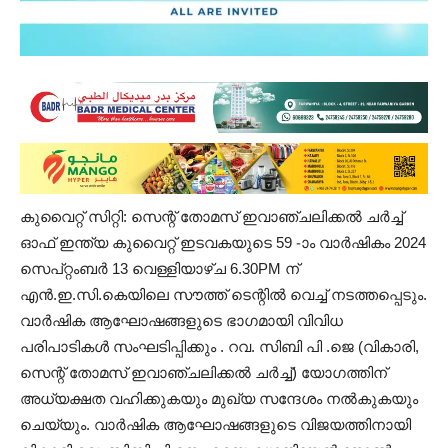
കുവൈറ്റ് സിറ്റി: സെന്റ് തോമസ് ഇവാഞ്ചലിക്കൽ ചർച്ച്
ഓഫ് ഇന്ത്യ കുവൈറ്റ് ഇടവകയുടെ 59 -ാം വാർഷികം 2024
സെപ്റ്റംബർ 13 വെള്ളിയാഴ്ച 6.30PM ന്
എൻ.ഇ.സി.കെയിലെ സൗത്ത് ടെന്റിൽ വെച്ച് നടത്തപ്പെടും.
വാർഷിക ആഘോഷങ്ങളുടെ ഭാഗമായി വിവിധ
പരിപാടികൾ സംഘടിപ്പിക്കും . റവ. സിബി പി .ജെ (വികാരി,
സെന്റ് തോമസ് ഇവാഞ്ചലിക്കൽ ചർച്ച്) യോഗത്തിന്
അധ്യക്ഷത വഹിക്കുകയും മുഖ്യ സന്ദേശം നൽകുകയും
ചെയ്യും. വാർഷിക ആഘോഷങ്ങളുടെ വിജയത്തിനായി