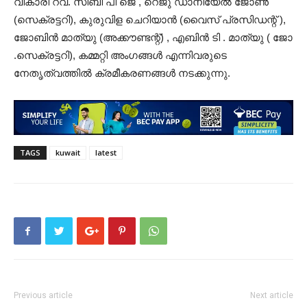
വികാരി റവ. സിബി പി ജെ , റെജു ഡാനിയേൽ ജോൺ
(സെക്രട്ടറി), കുരുവിള ചെറിയാൻ (വൈസ് പ്രസിഡന്റ് ),
ജോബിൻ മാത്യു (അക്കൗണ്ടന്റ്) , എബിൻ ടി . മാത്യു ( ജോ
.സെക്രട്ടറി), കമ്മറ്റി അംഗങ്ങൾ എന്നിവരുടെ
നേതൃത്വത്തിൽ ക്രമീകരണങ്ങൾ നടക്കുന്നു.
TAGS
kuwait
latest
Previous article
Next article