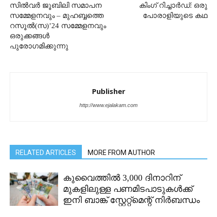
സിൽവർ ജൂബിലി സമാപന
കിംഗ് റിച്ചാർഡ്: ഒരു
സമ്മേളനവും – മുഹബ്ബത്തെ
പോരാളിയുടെ കഥ
റസൂൽ(സ)’24 സമ്മേളനവും
ഒരുക്കങ്ങൾ
പുരോഗമിക്കുന്നു
Publisher
http://www.ejalakam.com
RELATED ARTICLES
MORE FROM AUTHOR
കുവൈത്തിൽ 3,000 ദിനാറിന്
മുകളിലുള്ള പണമിടപാടുകൾക്ക്
ഇനി ബാങ്ക് സ്റ്റേറ്റ്മെന്റ് നിർബന്ധം