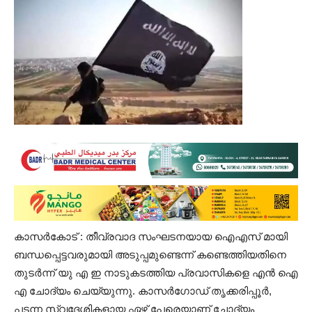
കാസർകോട് : തീവ്രവാദ സംഘടനയായ ഐഎസ് മായി
ബന്ധപ്പെട്ടവരുമായി അടുപ്പമുണ്ടെന്ന് കണ്ടെത്തിയതിനെ
തുടർന്ന് യു എ ഇ നാടുകടത്തിയ പ്രവാസികളെ എൻ ഐ
എ ചോദ്യം ചെയ്യുന്നു. കാസർഗോഡ് തൃക്കരിപ്പൂർ,
പടന്ന സ്വദേശികളായ ഏഴ് പേരെയാണ് ചോദ്യം