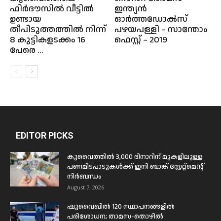
ഫിർദൗസിൽ വീട്ടിൽ
ഇന്ത്യൻ
ഉണ്ടായ
ഓർത്തഡോൿസ്
തീപിടുത്തത്തിൽ നിന്ന്
പഴയപള്ളി – സാന്തോം
8 കുട്ടികളടക്കം 16
ഫെസ്റ്റ് – 2019
പേരെ ...
EDITOR PICKS
കുവൈത്തിൽ 3,000 ദിനാറിന് മുകളിലുള്ള
പണമിടപാടുകൾക്ക് ഇനി ബാങ്ക് സ്റ്റേറ്റ്മെന്റ്
നിർബന്ധം
August 7, 2026
ഷുവൈഖിൽ 120 സ്ഥാപനങ്ങളിൽ
പരിശോധന; താമസ-തൊഴിൽ