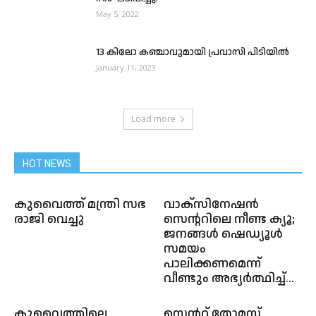
May 5, 2022
13 കിലോ കഞ്ചാവുമായി പ്രവാസി പിടിയിൽ
January 11, 2023
Load more
HOT NEWS
കുവൈത്ത് മന്ത്രി സഭ
വാക്സിനേഷൻ
രാജി വെച്ചു
സെന്ററിലെ നീണ്ട ക്യൂ;
ജനങ്ങൾ ഷെഡ്യൂൾ
സമയം
പാലിക്കണമെന്ന്
വീണ്ടും അഭ്യർത്ഥിച്ച്...
കുവൈത്തിലെ
സെൻറ് തോമസ്