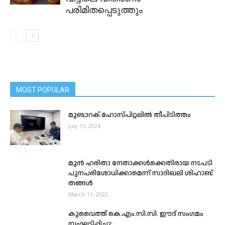
പരിമിതപ്പെടുത്തും
MOST POPULAR
മുബാറക് ഹോസ്പിറ്റലില്‍ തീപിടിത്തം
July 15, 2024
മുന്‍ ഹരിതാ നേതാക്കള്‍ക്കെതിരായ നടപടി
പുനപരിശോധിക്കാമെന്ന് സാദിഖലി ശിഹാബ്
തങ്ങൾ
March 11, 2022
കുവൈത്ത് കെ.എം.സി.സി. ഈദ് സംഗമം
സംഘടിപ്പിച്ചു: