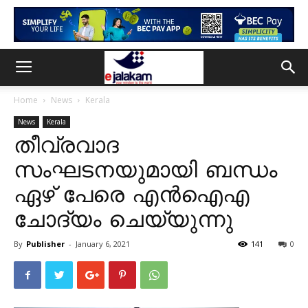
Home
News
Kerala
News
Kerala
തീവ്രവാദ
സംഘടനയുമായി ബന്ധം
ഏഴ് പേരെ എൻഐഎ
ചോദ്യം ചെയ്യുന്നു
By
Publisher
-
January 6, 2021
141
0