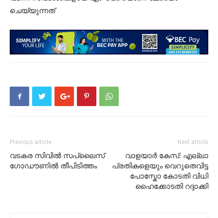
ചെയ്യുന്നത്
Previous article
Next article
വ​ട​ക​ര സി​വി​ൽ സ​പ്ലൈ​സ്
വാളയാര്‍ കേസ്: എല്ലാ
ഗോ​ഡൗ​ണി​ൽ തീ​പി​ടി​ത്തം
പ്രതികളെയും വെറുതെവിട്ട
പോസ്കോ കോടതി വിധി
ഹൈക്കോടതി റദ്ദാക്കി