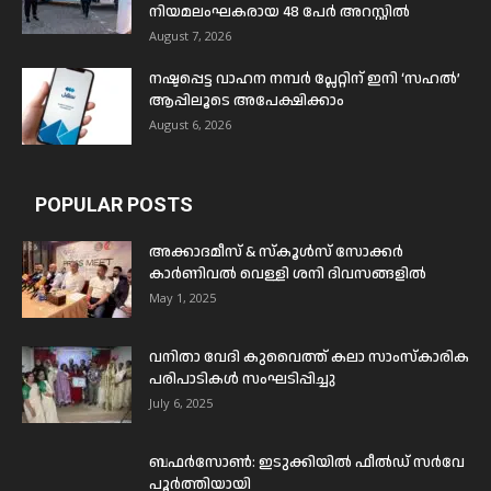
നിയമലംഘകരായ 48 പേർ അറസ്റ്റിൽ
August 7, 2026
നഷ്ടപ്പെട്ട വാഹന നമ്പർ പ്ലേറ്റിന് ഇനി ‘സഹൽ’
ആപ്പിലൂടെ അപേക്ഷിക്കാം
August 6, 2026
POPULAR POSTS
അക്കാദമീസ് & സ്കൂൾസ് സോക്കർ
കാർണിവൽ വെള്ളി ശനി ദിവസങ്ങളിൽ
May 1, 2025
വനിതാ വേദി കുവൈത്ത് കലാ സാംസ്കാരിക
പരിപാടികൾ സംഘടിപ്പിച്ചു
July 6, 2025
ബഫര്‍സോണ്‍: ഇടുക്കിയില്‍ ഫീല്‍ഡ് സര്‍വേ
പൂര്‍ത്തിയായി