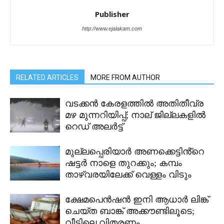
Publisher
http://www.ejalakam.com
RELATED ARTICLES
MORE FROM AUTHOR
വടക്കൻ കേരളത്തിൽ അതിതീവ്ര
മഴ മുന്നറിയിപ്പ്; നാല് ജില്ലകളിൽ
റെഡ് അലർട്ട്
മുല്ലപ്പെരിയാർ അണക്കെട്ടിൻ്റെ
ഷട്ടർ നാളെ തുറക്കും; കമ്പം
താഴ്വരയിലേക്ക് വെള്ളം വിടും
ക്ഷേമപെൻഷൻ ഇനി ആധാർ ലിങ്ക്
ചെയ്ത ബാങ്ക് അക്കൗണ്ടിലൂടെ;
വീട്ടിലെ വിതരണം