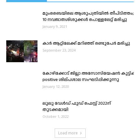
മുംബൈയിലെ ആശുപത്രിയിൽ തീപിടിത്തം;
10 നവജാതശിശുക്കൾ പൊള്ളലേറ്റ് മരിച്ചു
January 9, 2021
കാർ ആറ്റിലേക്ക് മറിഞ്ഞ് രണ്ടുപേർ മരിച്ചു
September 23, 2024
കോഴിക്കോട് ജില്ലാ അസോസിയേഷൻ കുട്ടികൾക
positive ശില്പശാല സംഘടിപ്പിക്കുന്നു
January 12, 2020
ലുലു വേൾഡ് ഫുഡ് ഫെസ്റ്റ് 2022ന്
തുടക്കമായി
October 1, 2022
Load more