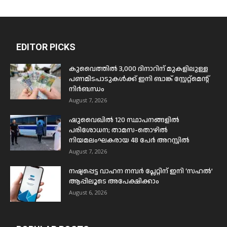
EDITOR PICKS
കുവൈത്തിൽ 3,000 ദിനാറിന് മുകളിലുള്ള
പണമിടപാടുകൾക്ക് ഇനി ബാങ്ക് സ്റ്റേറ്റ്മെന്റ്
നിർബന്ധം
August 7, 2026
ഷുവൈഖിൽ 120 സ്ഥാപനങ്ങളിൽ
പരിശോധന; താമസ-തൊഴിൽ
നിയമലംഘകരായ 48 പേർ അറസ്റ്റിൽ
August 7, 2026
നഷ്ടപ്പെട്ട വാഹന നമ്പർ പ്ലേറ്റിന് ഇനി ‘സഹൽ’
ആപ്പിലൂടെ അപേക്ഷിക്കാം
August 6, 2026