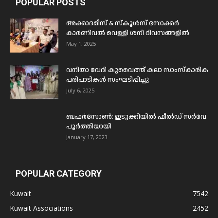
POPULAR POSTS
അക്കാദമീസ് & സ്കൂൾസ് സോക്കർ
കാർണിവൽ വെള്ളി ശനി ദിവസങ്ങളിൽ
May 1, 2025
വനിതാ വേദി കുവൈത്ത് കലാ സാംസ്കാരിക
പരിപാടികൾ സംഘടിപ്പിച്ചു
July 6, 2025
ബഫര്‍സോണ്‍: ഇടുക്കിയില്‍ ഫീല്‍ഡ് സര്‍വേ
പൂര്‍ത്തിയായി
January 17, 2023
POPULAR CATEGORY
Kuwait
7542
Kuwait Associations
2452