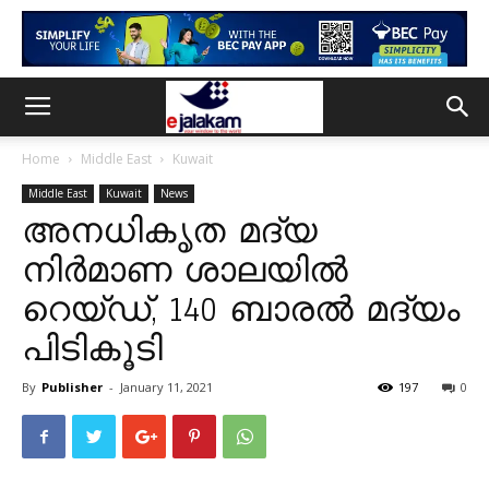
Home
Middle East
Kuwait
Middle East
Kuwait
News
അനധികൃത മദ്യ
നിർമാണ ശാലയിൽ
റെയ്ഡ്, 140 ബാരൽ മദ്യം
പിടികൂടി
By
Publisher
-
January 11, 2021
197
0