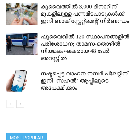
കുവൈത്തിൽ 3,000 ദിനാറിന്
മുകളിലുള്ള പണമിടപാടുകൾക്ക്
ഇനി ബാങ്ക് സ്റ്റേറ്റ്മെന്റ് നിർബന്ധം
ഷുവൈഖിൽ 120 സ്ഥാപനങ്ങളിൽ
പരിശോധന; താമസ-തൊഴിൽ
നിയമലംഘകരായ 48 പേർ
അറസ്റ്റിൽ
നഷ്ടപ്പെട്ട വാഹന നമ്പർ പ്ലേറ്റിന്
ഇനി ‘സഹൽ’ ആപ്പിലൂടെ
അപേക്ഷിക്കാം
MOST POPULAR