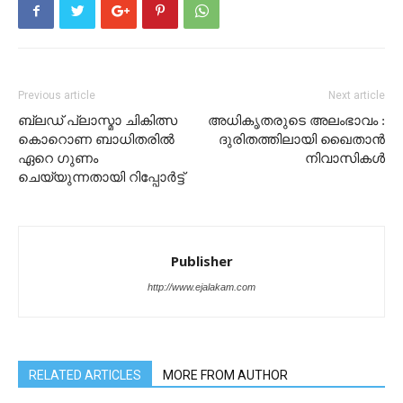
Previous article
Next article
ബ്ലഡ് പ്ലാസ്മാ ചികിത്സ
അധികൃതരുടെ അലംഭാവം :
കൊറൊണ ബാധിതരിൽ
ദുരിതത്തിലായി ഖൈതാൻ
ഏറെ ഗുണം
നിവാസികൾ
ചെയ്യുന്നതായി റിപ്പോർട്ട്
Publisher
http://www.ejalakam.com
RELATED ARTICLES
MORE FROM AUTHOR