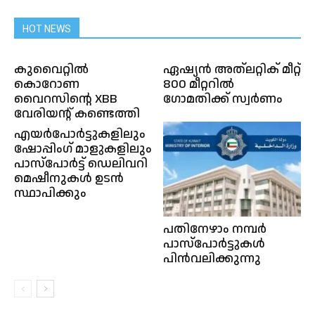
HOT NEWS
കുവൈറ്റിൽ
ഏഷ്യൻ അത്‌ലറ്റിക് മീറ്റ്
കൊറോണ
800 മീറ്ററിൽ
വൈറസിൻ്റെ XBB
ഗോമതിക്ക് സ്വർണം
വേരിയന്റ് കണ്ടെത്തി
എയർപോർട്ടുകളിലും
ഷോപ്പിംഗ് മാളുകളിലും
പാസ്‌പോർട്ട് ഡെലിവറി
മെഷീനുകൾ ഉടൻ
സ്ഥാപിക്കും
പതിനേഴാം നമ്പർ
പാസ്പോർട്ടുകൾ
പിൻവലിക്കുന്നു