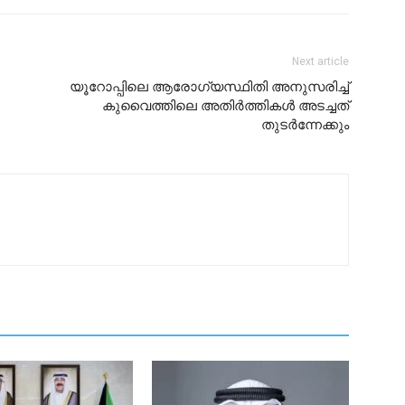
Next article
യൂറോപ്പിലെ ആരോഗ്യസ്ഥിതി അനുസരിച്ച്
കുവൈത്തിലെ അതിർത്തികൾ അടച്ചത്
തുടർന്നേക്കും