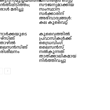
െട്ടിടസമുച്ചയത്തിൽ
പിസി‌ആര്‍ ടെസ്റ്റ്‌
ൻതീപ്പിടിത്തം;
സൗജന്യമാക്കിയ
രാൾ മരിച്ചു
സംസ്ഥാന
സർക്കാരിന്
അഭിവാദ്യങ്ങൾ:
കല കുവൈറ്റ്
ോർക്കയുടെ
കുവൈത്തിൽ
ഴ്സിങ്
പ്രവാസികള്‍ക്ക്
ൊഴിൽ
ഡ്രൈവിംഗ്
ലൈസൻസിങ്
ലൈസന്‍സ്
രിശീലനം
നല്‍കുന്നത്
താത്ക്കാലികമായി
നിര്‍ത്തിവച്ചു