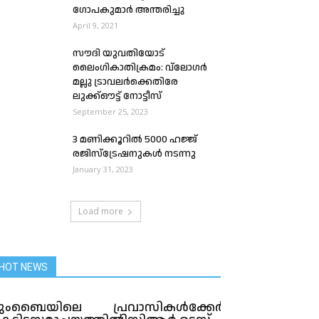
ഗോപകുമാർ അന്തരിച്ചു
April 9, 2021
സൗദി യുവതിയോട്
ലൈംഗികാതിക്രമം: വ്ലോഗർ
മല്ലു ട്രാവലർക്കെതിരേ
ലുക്ക്ഔട്ട് നോട്ടീസ്
September 25, 2023
3 മണിക്കൂറിൽ 5000 ഹജ്ജ്
രജിസ്ട്രേഷനുകൾ നടന്നു
January 31, 2023
Load more
HOT NEWS
മുംബൈയിലെ
പ്രവാസികള്‍ക്കേര്‍പ്പെടുത്തിയ