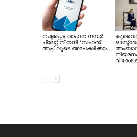
നഷ്ടപ്പെട്ട വാഹന നമ്പർ
കുവൈത
പ്ലേറ്റിന് ഇനി ‘സഹൽ’
ഓസ്ട്ര
ആപ്പിലൂടെ അപേക്ഷിക്കാം
അംബാ
നിയമനപത
വിദേശകാ