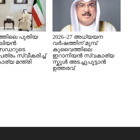
്തിലെ പുതിയ
2026–27 അധ്യയന
േലിയൻ
വർഷത്തിന് മുമ്പ്
സഡറുടെ
കുവൈത്തിലെ
്രം സ്വീകരിച്ച്
ഇറാനിയൻ സ്വകാര്യ
ര്യ മന്ത്രി
സ്കൂൾ അടച്ചുപൂട്ടാൻ
ഉത്തരവ്