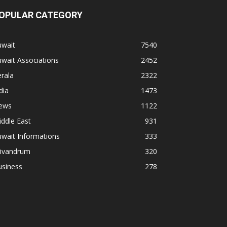
OPULAR CATEGORY
uwait
7540
wait Associations
2452
rala
2322
dia
1473
ews
1122
ddle East
931
wait Informations
333
rivandrum
320
usiness
278