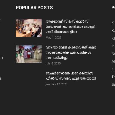
POPULAR POSTS
P
്
അക്കാദമീസ് & സ്കൂൾസ്
K
സോക്കർ കാർണിവൽ വെള്ളി
Ku
ശനി ദിവസങ്ങളിൽ
May 1, 2025
Ke
In
വനിതാ വേദി കുവൈത്ത് കലാ
സാംസ്കാരിക പരിപാടികൾ
N
രം
സംഘടിപ്പിച്ചു
Mi
July 6, 2025
Ku
ബഫര്‍സോണ്‍: ഇടുക്കിയില്‍
T
്
ഫീല്‍ഡ് സര്‍വേ പൂര്‍ത്തിയായി
B
January 17, 2023