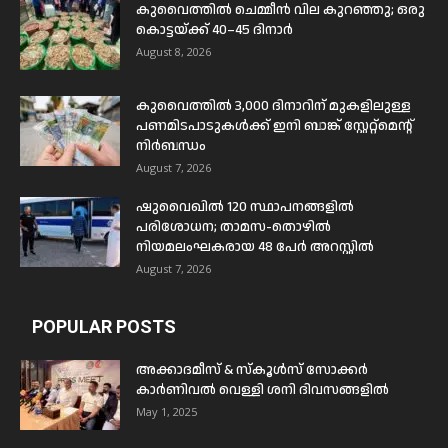
കുവൈത്തിൽ ചെമ്മീൻ വില കുറഞ്ഞു; ഒരു
കൊട്ടയ്ക്ക് 40–45 ദിനാർ
August 8, 2026
കുവൈത്തിൽ 3,000 ദിനാറിന് മുകളിലുള്ള
പണമിടപാടുകൾക്ക് ഇനി ബാങ്ക് സ്റ്റേറ്റ്മെന്റ്
നിർബന്ധം
August 7, 2026
ഷുവൈഖിൽ 120 സ്ഥാപനങ്ങളിൽ
പരിശോധന; താമസ-തൊഴിൽ
നിയമലംഘകരായ 48 പേർ അറസ്റ്റിൽ
August 7, 2026
POPULAR POSTS
അക്കാദമീസ് & സ്കൂൾസ് സോക്കർ
കാർണിവൽ വെള്ളി ശനി ദിവസങ്ങളിൽ
May 1, 2025