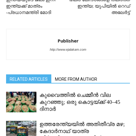
ഇന്ത്യക്ക് മാത്രം
ഇന്ത്യ; യുപിയിൽ റെഡ്
-പ്രധാനമന്ത്രി മോദി
അലേർട്ട്
Publisher
http://www.ejalakam.com
RELATED ARTICLES
MORE FROM AUTHOR
കുവൈത്തിൽ ചെമ്മീൻ വില
കുറഞ്ഞു; ഒരു കൊട്ടയ്ക്ക് 40–45
ദിനാർ
ഉത്തരേന്ത്യയിൽ അതിതീവ്ര മഴ;
കേദാർനാഥ് യാത്ര