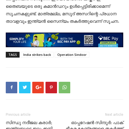
തൈബയുടെ ഒരു കമാൻഡറും ഉൾപ്പെട്ടിരിക്കാമെന്ന്
സൂചനകളുണ്ട്. മാത്രമല്ല, മസൂദ് അസറിന്റെ പ്രധാന
താവളവും ഇന്ത്യൻ സൈന്യം തകർത്തുവെന്ന് സൂചന.
TAGS
India strikes back
Operation Sindoor
Previous article
Next article
സിന്ധു നദീജല കരാർ;
ഓപ്പറേഷൻ സിന്ദൂർ: പാക്
ഇന്ത്യയുടെ ജലം ഇനി
ഭീകര കേന്ദ്രങ്ങളെ തകർത്ത്