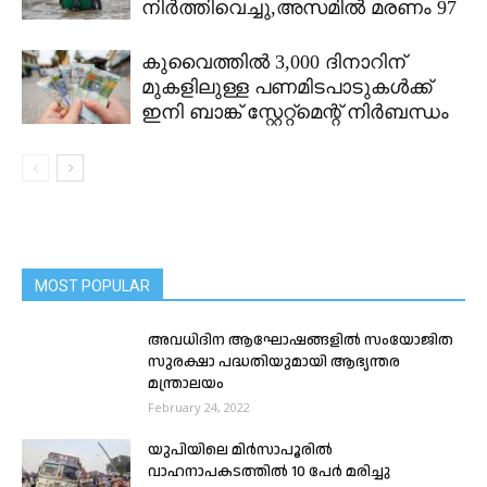
നിർത്തിവെച്ചു,അസമിൽ മരണം 97
കുവൈത്തിൽ 3,000 ദിനാറിന്
മുകളിലുള്ള പണമിടപാടുകൾക്ക്
ഇനി ബാങ്ക് സ്റ്റേറ്റ്മെന്റ് നിർബന്ധം
MOST POPULAR
അവധിദിന ആഘോഷങ്ങളിൽ സംയോജിത
സുരക്ഷാ പദ്ധതിയുമായി ആഭ്യന്തര
മന്ത്രാലയം
February 24, 2022
യുപിയിലെ മിർസാപൂരിൽ
വാഹനാപകടത്തിൽ 10 പേർ മരിച്ചു