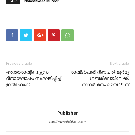
TAGS
Nandankode Murder
Previous article
Next article
അന്താരാഷ്ട്ര നഴ്സസ്
രാഷ്‌ട്രപതി ദ്രൗപതി മുര്‍മു
ദിനാഘോഷം സംഘടിപ്പിച്ച്
ശബരിമലയിലേക്ക്;
ഇൻഫോക്
സന്ദര്‍ശനം മെയ് 19 ന്
Publisher
http://www.ejalakam.com