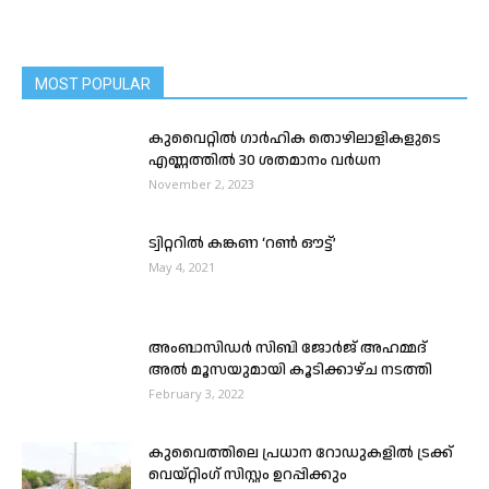
MOST POPULAR
കുവൈറ്റിൽ ഗാർഹിക തൊഴിലാളികളുടെ
എണ്ണത്തിൽ 30 ശതമാനം വർധന
November 2, 2023
ട്വിറ്ററിൽ കങ്കണ ‘റൺ ഔട്ട്’
May 4, 2021
അംബാസിഡർ സിബി ജോർജ് അഹമ്മദ്
അൽ മൂസയുമായി കൂടിക്കാഴ്ച നടത്തി
February 3, 2022
കുവൈത്തിലെ പ്രധാന റോഡുകളിൽ ട്രക്ക്
വെയ്റ്റിംഗ് സിസ്റ്റം ഉറപ്പിക്കും