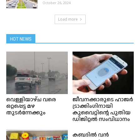
October 26, 2024
Load more
HOT NEWS
വെള്ളിയാഴ്ച വരെ
ജീവനക്കാരുടെ ഹാജർ
ഒറ്റപ്പെട്ട മഴ
ട്രാക്കിംഗിനായി
തുടർന്നേക്കും
കുവൈറ്റിൻ്റെ പുതിയ
ഡിജിറ്റൽ സംവിധാനം
കബദിൽ വൻ