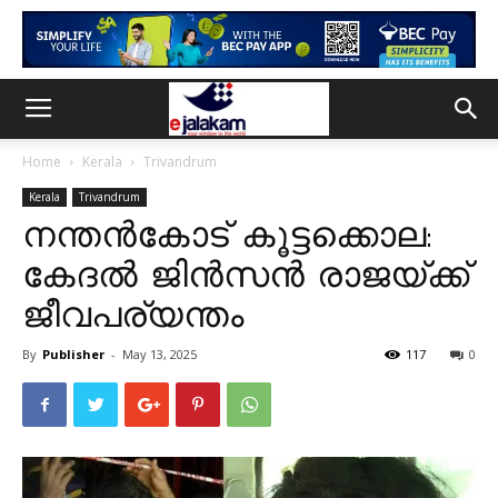
Home
Kerala
Trivandrum
Kerala
Trivandrum
നന്തൻകോട് കൂട്ടക്കൊല:
കേദൽ ജിൻസൻ രാജയ്ക്ക്
ജീവപര്യന്തം
By
Publisher
-
May 13, 2025
117
0