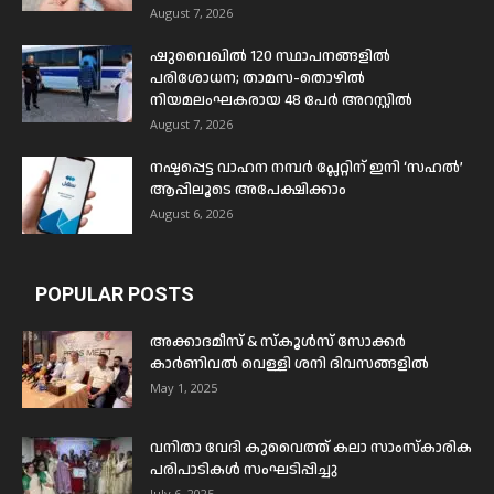
August 7, 2026
ഷുവൈഖിൽ 120 സ്ഥാപനങ്ങളിൽ
പരിശോധന; താമസ-തൊഴിൽ
നിയമലംഘകരായ 48 പേർ അറസ്റ്റിൽ
August 7, 2026
നഷ്ടപ്പെട്ട വാഹന നമ്പർ പ്ലേറ്റിന് ഇനി ‘സഹൽ’
ആപ്പിലൂടെ അപേക്ഷിക്കാം
August 6, 2026
POPULAR POSTS
അക്കാദമീസ് & സ്കൂൾസ് സോക്കർ
കാർണിവൽ വെള്ളി ശനി ദിവസങ്ങളിൽ
May 1, 2025
വനിതാ വേദി കുവൈത്ത് കലാ സാംസ്കാരിക
പരിപാടികൾ സംഘടിപ്പിച്ചു
July 6, 2025