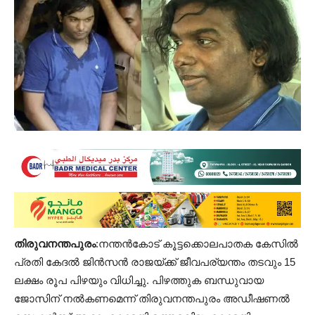
തിരുവനന്തപുരം
:നന്തൻകോട് കൂട്ടക്കൊലപാതക കേസിൽ
പ്രതി കേദൽ ജിൻസൻ രാജയ്ക്ക് ജീവപര്യന്തം തടവും 15
ലക്ഷം രൂപ പിഴയും വിധിച്ചു. പിഴത്തുക ബന്ധുവായ
ജോസിന് നൽകണമെന്ന് തിരുവനന്തപുരം അഡീഷണൽ