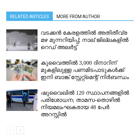
RELATED ARTICLES
MORE FROM AUTHOR
വടക്കൻ കേരളത്തിൽ അതിതീവ്ര
മഴ മുന്നറിയിപ്പ്; നാല് ജില്ലകളിൽ
റെഡ് അലർട്ട്
കുവൈത്തിൽ 3,000 ദിനാറിന്
മുകളിലുള്ള പണമിടപാടുകൾക്ക്
ഇനി ബാങ്ക് സ്റ്റേറ്റ്മെന്റ് നിർബന്ധം
ഷുവൈഖിൽ 120 സ്ഥാപനങ്ങളിൽ
പരിശോധന; താമസ-തൊഴിൽ
നിയമലംഘകരായ 48 പേർ
അറസ്റ്റിൽ