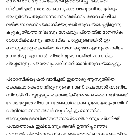
സെഷൻസ് ആറാം കോടതി ഉത്തരവിട്ടു. കോടതി
നിരീക്ഷിച്ചത്, ഇത്തരം കേസുകൾ അപൂർവ്വങ്ങളിലും
അപൂർവ്വം ആണെന്നാണ്.പ്രതിക്ക് പരമാവധി ശിക്ഷ
ലഭിക്കണമെന്ന് പ്രോസിക്യൂഷൻ ആവശ്യപ്പെട്ടിരുന്നു.
കുറ്റകൃത്യത്തിന് മുമ്പും ശേഷവും പ്രതിയ്ക്ക് മാനസിക
രോഗമില്ലെന്നും, മാനസിക പ്രശ്നമുണ്ടെങ്കിൽ ഉറ്റ
ബന്ധുക്കളെ കൊല്ലാൻ സാധിക്കുമോ എന്നും ചോദ്യം
ഉന്നയിച്ചു. എന്നാൽ, പ്രതിയുടെ വക്കീൽ മാനസിക
പ്രശ്നങ്ങളും പ്രായവും പരിഗണിക്കാൻ ആവശ്യപ്പെട്ടു.
പ്രോസിക്യൂഷൻ വാദിച്ചത്, ഇതൊരു ആസൂത്രിത
കൊലപാതകംആയിരുന്നുവെന്നാണ്. പെട്രോൾ വാങ്ങിയ
സിസിടിവി ഫുട്ടേജും, കൊലയ്ക്ക് ശേഷം ചെന്നൈയിലേക്ക്
പോയപ്പോൾ പ്രധാന രേഖകൾ കൊണ്ടുപോയതും ഇതിന്
തെളിവാണെന്ന് അവർ സൂചിപ്പിച്ചു. മാനസിക
അസുഖമുള്ളവർക്ക് ഇത് സാധ്യമല്ലെന്നും, പ്രതിക്ക്
പശ്ചാത്താപം ഇല്ലെന്നും അവർ ഊന്നിപ്പറഞ്ഞു.
എന്നാൽ, പ്രതിഭാഗം നിലപാടെടുത്തത്, ഈ കുറ്റകൃത്യം