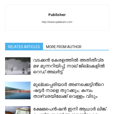
Publisher
http://www.ejalakam.com
RELATED ARTICLES
MORE FROM AUTHOR
വടക്കൻ കേരളത്തിൽ അതിതീവ്ര
മഴ മുന്നറിയിപ്പ്; നാല് ജില്ലകളിൽ
റെഡ് അലർട്ട്
മുല്ലപ്പെരിയാർ അണക്കെട്ടിൻ്റെ
ഷട്ടർ നാളെ തുറക്കും; കമ്പം
താഴ്വരയിലേക്ക് വെള്ളം വിടും
ക്ഷേമപെൻഷൻ ഇനി ആധാർ ലിങ്ക്