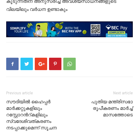
കൂടുന്നതിന് അനുസരിച്ച് അവശ്യസാധനങ്ങളുടെ
വിലയിലും വർധന ഉണ്ടാകും
Previous article
Next article
സൗദിയിൽ ഹൈപ്പര്‍
പുതിയ മന്ത്രിസഭാ
മാര്‍ക്കറ്റുകളിലും
രൂപീകരണം മാർച്ച്
റസ്റ്റോറൻറ്കളിലും
മാസത്തോടെ
സ്വദേശിവത്കരണം
നടപ്പാക്കുമെന്ന് സൂചന