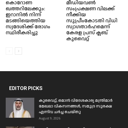
കൊറോണ
മീഡിയവൺ
ഖത്തറിലേക്കും:
സംപ്രക്ഷണ വിലക്ക്
ഇറാനിൽ നിന്ന്
നീക്കിയ
മടങ്ങിയെത്തിയ
സുപ്രീംകോടതി വിധി
സ്വദേശിക്ക് രോഗം
സ്വാഗതാർഹമെന്ന്
സ്ഥിരീകരിച്ചു
കേരള പ്രസ് ക്ലബ്
കുവൈറ്റ്
EDITOR PICKS
കുവൈറ്റ്, ഒമാൻ വിദേശകാര്യ മന്ത്രിമാർ
മേഖലാ വികസനങ്ങൾ, സമുദ്ര സുരക്ഷ
എന്നിവ ചർച്ച ചെയ്തു
August 9, 2026