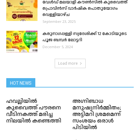
വേള്‍ഡ് മലയാളി കൗണ്‍സില്‍ കുവൈത്ത്
പ്രൊവിന്‍സ് വാര്‍ഷിക പൊതുയോഗം
വെള്ളിയാഴ്ച
September 23, 2025
കരുനാഗപ്പള്ളി സ്വദേശിക്ക് 12 കോടിയുടെ
പൂജ ബമ്പർ ലോട്ടറി
December 5, 2024
Load more
HOT NEWS
ഹവല്ലിയിൽ
അഗ്നിബാധ
കുവൈത്ത് പൗരനെ
മനുഷ്യനിർമ്മിതം;
വീടിനകത്ത് മരിച്ച
അട്ടിമറി ശ്രമമെന്ന്
നിലയിൽ കണ്ടെത്തി
സംശയം ഒരാൾ
പിടിയിൽ