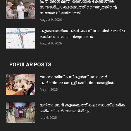
പ്രതിരോധ മന്ത്രി സൈനിക കേന്ദ്രങ്ങൾ
സന്ദർശിച്ചു; കുവൈത്ത് സൈന്യത്തിന്റെ
സജ്ജത വിലയിരുത്തി
August 9, 2026
കുവൈത്തിൽ കിംഗ് ഫഹദ് റോഡിൽ ഒരാഴ്ച
ഭാഗിക ഗതാഗത നിയന്ത്രണം
August 9, 2026
POPULAR POSTS
അക്കാദമീസ് & സ്കൂൾസ് സോക്കർ
കാർണിവൽ വെള്ളി ശനി ദിവസങ്ങളിൽ
May 1, 2025
വനിതാ വേദി കുവൈത്ത് കലാ സാംസ്കാരിക
പരിപാടികൾ സംഘടിപ്പിച്ചു
July 6, 2025