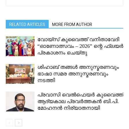
RELATED ARTICLES
MORE FROM AUTHOR
വോയ്സ് കുവൈത്ത് വനിതാവേദി
“ഓണോത്സവം – 2026” ന്റെ ഫ്ലയർ
പ്രകാശനം ചെയ്തു
ശിഹാബ് തങ്ങൾ അനുസ്മരണവും
ഭാഷാ സമര അനുസ്മരണവും
നടത്തി
പ്രവാസി വെൽഫെയർ കുവൈത്ത്
ആദ്യകാല പ്രവർത്തകൻ ബി.പി.
മോഹനൻ നിര്യാതനായി