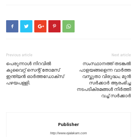
Previous article
Next article
പെരുന്നാൾ നിറവിൽ
സംസ്ഥാനത്ത് തടങ്കൽ
കുവൈറ്റ് സെന്റ് തോമസ്
പാളയങ്ങളെന്ന വാർത്ത
ഇന്ത്യൻ ഓർത്തഡോക്സ്
വസ്തുതാ വിരുദ്ധം; മുൻ
പഴയപള്ളി.
സർക്കാർ ആരംഭിച്ച
നടപടിക്രമങ്ങൾ നിർത്തി
വച്ച് സർക്കാർ
Publisher
http://www.ejalakam.com