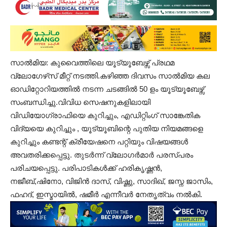
സാൽമിയ: കുവൈത്തിലെ യൂട്യൂബേഴ്സ് പ്രഥമ
വ്ലോഗേഴ്‌സ് മീറ്റ് നടത്തി.കഴിഞ്ഞ ദിവസം സാൽമിയ കല
ഓഡിറ്റോറിയത്തിൽ നടന്ന ചടങ്ങിൽ 50 ളം യൂട്യൂബേഴ്സ്
സംബന്ധിച്ചു.വിവിധ സെഷനുകളിലായി
വിഡിയോഗ്രാഫിയെ കുറിച്ചും, എഡിറ്റിംഗ് സാങ്കേതിക
വിദ്യയെ കുറിച്ചും , യൂട്യൂബിന്റെ പുതിയ നിയമങ്ങളെ
കുറിച്ചും കണ്ടന്റ് ക്രീയേഷനെ പറ്റിയും വിഷയങ്ങൾ
അവതരിക്കപ്പെട്ടു. തുടർന്ന് വ്ലോഗർമാർ പരസ്പരം
പരിചയപ്പെട്ടു. പരിപാടികൾക്ക് ഹരികൃഷ്ണൻ,
നജീബ്,ഷിനോ, വിജിൻ ദാസ്, വിഷ്ണു, സാദിഖ്, ജസ്ന ജാസിം,
ഫഹദ്, ഇസ്മായിൽ, ഷമീർ എന്നീവർ നേതൃത്വം നൽകി.