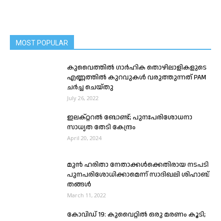
MOST POPULAR
കുവൈത്തിൽ ഗാർഹിക തൊഴിലാളികളുടെ
എണ്ണത്തിൽ കുറവുകൾ വരുത്തുന്നത് PAM
ചർച്ച ചെയ്തു
July 26, 2022
ഇലക്റ്ററൽ ബോണ്ട്; പുനഃപരിശോധനാ
സാധ്യത തേടി കേന്ദ്രം
April 20, 2024
മുന്‍ ഹരിതാ നേതാക്കള്‍ക്കെതിരായ നടപടി
പുനപരിശോധിക്കാമെന്ന് സാദിഖലി ശിഹാബ്
തങ്ങൾ
March 11, 2022
കോവിഡ് 19: കുവൈറ്റിൽ ഒരു മരണം കൂടി;