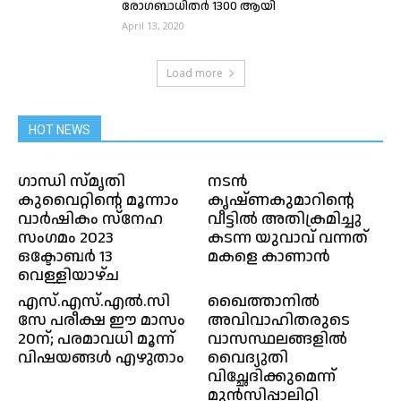
രോഗബാധിതർ 1300 ആയി
April 13, 2020
Load more
HOT NEWS
ഗാന്ധി സ്മൃതി
നടൻ
കുവൈറ്റിന്റെ മൂന്നാം
കൃഷ്ണകുമാറിൻ്റെ
വാർഷികം സ്നേഹ
വീട്ടിൽ അതിക്രമിച്ചു
സംഗമം 2023
കടന്ന യുവാവ് വന്നത്
ഒക്ടോബർ 13
മകളെ കാണാൻ
വെള്ളിയാഴ്ച
എസ്.എസ്.എൽ.സി
ഖൈത്താനിൽ
സേ പരീക്ഷ ഈ മാസം
അവിവാഹിതരുടെ
20ന്; പരമാവധി മൂന്ന്
വാസസ്ഥലങ്ങളിൽ
വിഷയങ്ങൾ എഴുതാം
വൈദ്യുതി
വിച്ഛേദിക്കുമെന്ന്
മുൻസിപ്പാലിറ്റി