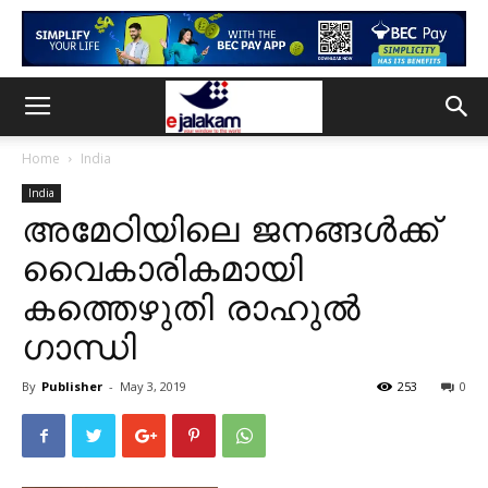
Home
India
India
അമേഠിയിലെ ജനങ്ങൾക്ക്
വെെകാരികമായി
കത്തെഴുതി രാഹുൽ
ഗാന്ധി
By
Publisher
-
May 3, 2019
253
0