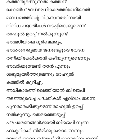
കത്ത് തുടങ്ങുന്നത്. കത്തിൽ‌
കോൺ​ഗ്രസ് അധികാരത്തിലേറിയാൽ
മണ്ഡലത്തിന്റെ വികസനത്തിനായി
വിവിധ പദ്ധതികൾ നടപ്പിലാക്കുമെന്ന്
രാഹുൽ ഉറപ്പ് നൽകുന്നുണ്ട്.
അമേഠിയിലെ ദുർബലരും,
അശരണരുമായ ജനങ്ങളുടെ വേദന
തനിക്ക് കേൾക്കാൻ കഴിയുന്നുണ്ടെന്നും
അവർക്കുവേണ്ടി താൻ എന്നും
ശബ്ദമുയർത്തുമെന്നും രാഹുൽ
കത്തിൽ കുറിച്ചു.
അധികാരത്തിലെത്തിയാൽ ബിജെപി
തടഞ്ഞുവെച്ച പദ്ധതികൾ എല്ലാം തന്നെ
പുനരാരംഭിക്കുമെന്ന് രാഹുൽ ഉറപ്പ്
നൽകുന്നു. തെരഞ്ഞെടുപ്പ്
പ്രചാരണങ്ങൾക്കായി ബിജെപി നുണ
ഫാക്ടറികൾ നിർമിക്കുകയാണെന്നും
വോട്ടർന്മാരെ സ്വാധീനിക്കുന്നതിനുവേണ്ടി