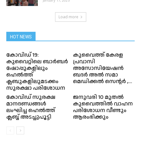
January 17, 2025
Load more
HOT NEWS
കോവിഡ് 19:
കുവൈത്ത് കേരള
കുവൈറ്റിലെ ബാര്‍ബർ
പ്രവാസി
ഷോപ്പുകളിലും
അസോസിയേഷൻ
ഹെൽത്ത്
ബദർ അൽ സമാ
ക്ലബുകളിലുമടക്കം
മെഡിക്കൽ സെന്റർ ,...
സുരക്ഷാ പരിശോധന
കോവിഡ് സുരക്ഷ
ജനുവരി 10 മുതൽ
മാനദണ്ഡങ്ങൾ
കുവൈത്തിൽ വാഹന
ലംഘിച്ച ഹെൽത്ത്
പരിശോധന വീണ്ടും
ക്ലബ്ബ് അടച്ചുപൂട്ടി
ആരംഭിക്കും