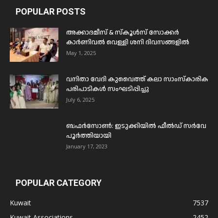
POPULAR POSTS
അക്കാദമീസ് & സ്കൂൾസ് സോക്കർ
കാർണിവൽ വെള്ളി ശനി ദിവസങ്ങളിൽ
May 1, 2025
വനിതാ വേദി കുവൈത്ത് കലാ സാംസ്കാരിക
പരിപാടികൾ സംഘടിപ്പിച്ചു
July 6, 2025
ബഫര്‍സോണ്‍: ഇടുക്കിയില്‍ ഫീല്‍ഡ് സര്‍വേ
പൂര്‍ത്തിയായി
January 17, 2023
POPULAR CATEGORY
Kuwait
7537
Kuwait Associations
2452