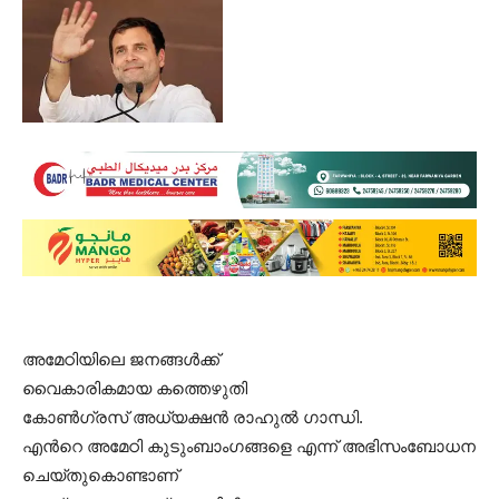
അമേഠിയിലെ ജനങ്ങൾക്ക്
വൈകാരികമായ കത്തെഴുതി
കോൺ​ഗ്രസ് അധ്യക്ഷൻ ​രാഹുൽ ​ഗാന്ധി.
എന്‍റെ അമേഠി കുടുംബാം​ഗങ്ങളെ എന്ന് അഭിസംബോധന
ചെയ്തുകൊണ്ടാണ്