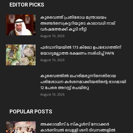
EDITOR PICKS
കുവൈത്ത് പ്രതിരോധ മന്ത്രാലയം
അണ്ടർസെക്രട്ടറിയുടെ കാലാവധി നാല്
വർഷത്തേക്ക് കൂടി നീട്ടി
August 10, 2026
ഫർവാനിയയിൽ 173 കിലോ ഉപഭോഗത്തിന്
യോഗ്യമല്ലാത്ത ഭക്ഷണം നശിപ്പിച്ച് PAFN
August 10, 2026
കുവൈത്തിൽ ലഹരിമരുന്നിനെതിരായ
പരിശോധന കർശനമാക്കിയതിന്റെ ഭാഗമായി
12 പേരെ അറസ്റ്റ് ചെയ്തു
August 10, 2026
POPULAR POSTS
അക്കാദമീസ് & സ്കൂൾസ് സോക്കർ
കാർണിവൽ വെള്ളി ശനി ദിവസങ്ങളിൽ