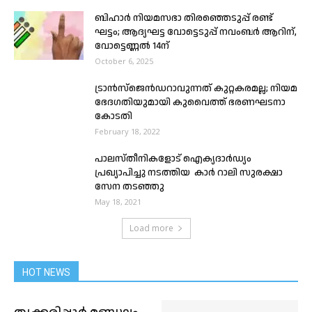
ബിഹാർ നിയമസഭാ തിരഞ്ഞെടുപ്പ് രണ്ട്
ഘട്ടം; ആദ്യഘട്ട വോട്ടെടുപ്പ് നവംബർ ആറിന്,
വോട്ടെണ്ണൽ‌ 14ന്
October 6, 2025
ട്രാന്‍സ്‌ജെന്‍ഡറാവുന്നത് കുറ്റകരമല്ല; നിയമ
ഭേദഗതിയുമായി കുവൈത്ത് ഭരണഘടനാ
കോടതി
February 18, 2022
പാലസ്തീനികളോട് ഐക്യദാർഡ്യം
പ്രഖ്യാപിച്ചു നടത്തിയ കാർ റാലി സുരക്ഷാ
സേന തടഞ്ഞു
May 18, 2021
Load more
HOT NEWS