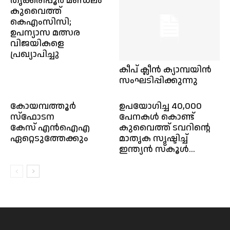
തൃക്കരിപ്പൂർ മണ്ഡലം
കുവൈത്ത്
കെഎംസിസി;
ഉപന്യാസ മത്സര
വിജയികളെ
പ്രഖ്യാപിച്ചു
കീപ് ക്ലീൻ ക്യാമ്പയിൻ
സംഘടിപ്പിക്കുന്നു
കോയമ്പത്തൂര്‍
ഉപയോഗിച്ച 40,000
സ്ഫോടന
പേനകൾ കൊണ്ട്
കേസ് എന്‍ഐഎ
കുവൈത്ത് ടവറിന്റെ
ഏറ്റെടുത്തേക്കും
മാതൃക സൃഷ്ടിച്ച്
ഇന്ത്യൻ സ്‌കൂൾ...