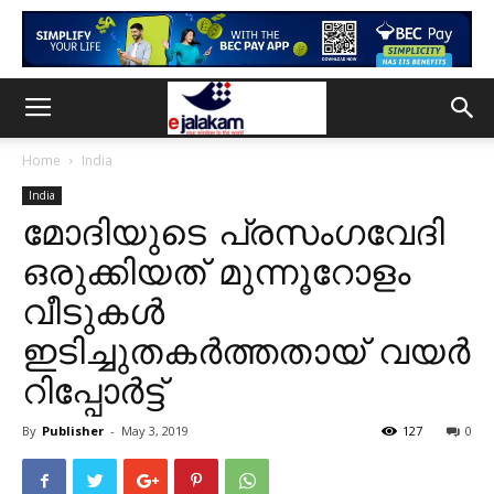
Home
India
India
മോദിയുടെ പ്രസംഗവേദി
ഒരുക്കിയത് മുന്നൂറോളം
വീടുകൾ
ഇടിച്ചുതകർത്തതായ് വയർ
റിപ്പോർട്ട്
By
Publisher
-
May 3, 2019
127
0