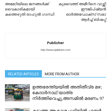
അമേഠിയിലെ ജനങ്ങൾക്ക്
കുവൈത്ത് അമീറിനെ വാഴ്ത്തി
വെെകാരികമായി
ഈജിപ്ഷ്യൻ
കത്തെഴുതി രാഹുൽ ഗാന്ധി
ഓർത്തഡോക്സ് സഭാ
ആർച്ച് ബിഷപ്പ്
Publisher
http://www.ejalakam.com
RELATED ARTICLES
MORE FROM AUTHOR
ഉത്തരേന്ത്യയിൽ അതിതീവ്ര മഴ;
കേദാർനാഥ് യാത്ര
നിർത്തിവെച്ചു,അസമിൽ മരണം 97
കടുത്ത ആകാശച്ചുഴിയിൽ എയർ