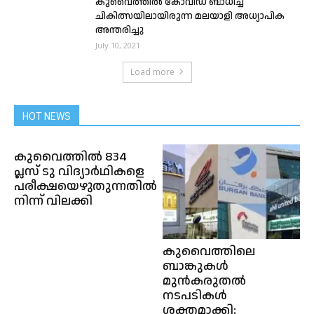
കുവൈത്തിൽ കോവിഡ് ബാധിച്ച്
ചികിത്സയിലായിരുന്ന മലയാളി അധ്യാപിക
അന്തരിച്ചു
July 10, 2021
Load more
HOT NEWS
കുവൈത്തിൽ 834
പ്ലസ് ടു വിദ്യാർഥികളെ
പരീക്ഷയെഴുതുന്നതിൽ
നിന്ന് വിലക്കി
കുവൈത്തിലെ
ബാങ്കുകൾ
മുൻകരുതൽ
നടപടികൾ
ശക്തമാക്കി;