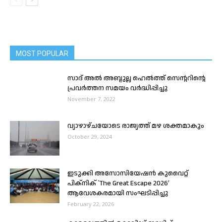
MOST POPULAR
സാദ് അൽ അബ്ദുല്ല ഹെൽത്ത് സെന്ററിന്റെ
പ്രവർത്തന സമയം വർദ്ധിപ്പിച്ചു
November 7, 2022
വ്യാഴാഴ്ചയോടെ രാജ്യത്ത് മഴ ശക്തമാകും
October 29, 2024
ഇടുക്കി അസോസിയേഷൻ കുവൈറ്റ്
പിക്‌നിക് `The Great Escape 2026′
ആവേശകരമായി സംഘടിപ്പിച്ചു
February 22, 2026