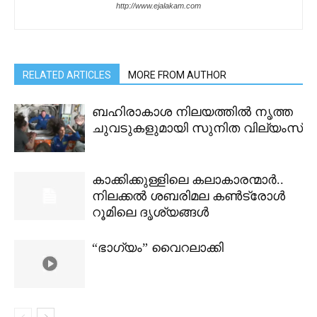
http://www.ejalakam.com
RELATED ARTICLES
MORE FROM AUTHOR
ബഹിരാകാശ നിലയത്തിൽ നൃത്ത
ചുവടുകളുമായി സുനിത വില്യംസ്
കാക്കിക്കുള്ളിലെ കലാകാരന്മാർ..
നിലക്കൽ ശബരിമല കൺട്രോൾ
റൂമിലെ ദൃശ്യങ്ങൾ
“ഭാഗ്യം” വൈറലാക്കി