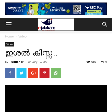
Home
Video
Video
ഇശൽ കിസ്സ…
By
Publisher
-
January 10, 2021
615
0