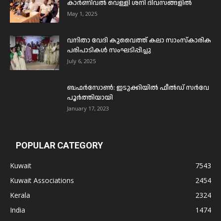
കാർണിവൽ വെള്ളി ശനി ദിവസങ്ങളിൽ
May 1, 2025
വനിതാ വേദി കുവൈത്ത് കലാ സാംസ്കാരിക
പരിപാടികൾ സംഘടിപ്പിച്ചു
July 6, 2025
ബഫര്‍സോണ്‍: ഇടുക്കിയില്‍ ഫീല്‍ഡ് സര്‍വേ
പൂര്‍ത്തിയായി
January 17, 2023
POPULAR CATEGORY
Kuwait
7543
Kuwait Associations
2454
Kerala
2324
India
1474