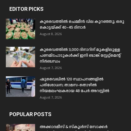
EDITOR PICKS
കുവൈത്തിൽ ചെമ്മീൻ വില കുറഞ്ഞു; ഒരു
കൊട്ടയ്ക്ക് 40–45 ദിനാർ
August 8, 2026
കുവൈത്തിൽ 3,000 ദിനാറിന് മുകളിലുള്ള
പണമിടപാടുകൾക്ക് ഇനി ബാങ്ക് സ്റ്റേറ്റ്മെന്റ്
നിർബന്ധം
August 7, 2026
ഷുവൈഖിൽ 120 സ്ഥാപനങ്ങളിൽ
പരിശോധന; താമസ-തൊഴിൽ
നിയമലംഘകരായ 48 പേർ അറസ്റ്റിൽ
August 7, 2026
POPULAR POSTS
അക്കാദമീസ് & സ്കൂൾസ് സോക്കർ