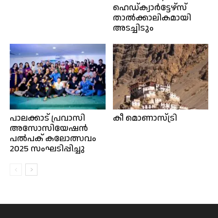
ഹെഡ്‌ക്വാർട്ടേഴ്സ്
താൽക്കാലികമായി
അടച്ചിടും
പാലക്കാട് പ്രവാസി
കീ മൊണാസ്ട്രി
അസോസിയേഷൻ
പൽപക് കലോത്സവം
2025 സംഘടിപ്പിച്ചു