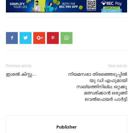
Previous article
Next article
ഇശൽ കിസ്സ…
നിയമസഭാ തിരഞ്ഞെടുപ്പിൽ
യു ഡി എഫുമായി
സഖ്യത്തിനില്ല; ഒറ്റക്കു
മത്സരിക്കാൻ ഒരുങ്ങി
വെൽഫെയർ പാർട്ടി
Publisher