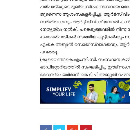
പരിപാടിയുടെ മുഖ്യ സ്പോൺസറായ മെഡ്- 
ജുനൈസ് ആശംസകളർപ്പിച്ചു. ആർട്സ് വിംഗ
സമിതിയംഗവും ആർട്ട്സ് വിംഗ് ജനറൽ 
നേതൃത്വം നൽകി. പങ്കെടുത്തവരിൽ നിന്ന് ന
കലാപരിപാടികൾ നടത്തിയ കുട്ടികൾക്കും 
എംകെ അബ്ദുൽ റസാഖ് സ്വാഗതവും, ആർട്
പറഞ്ഞു.
(കുവൈത്ത്‌ കെ.എം.സി.സി. സംസ്ഥാന കമ്മ
ഓഡിറ്റോറിയത്തിൽ സംഘടിപ്പിച്ച ഈദ് സം
വൈസ്ചെയർമാൻ കെ ടി പി അബ്ദുൽ റഹ്മാൻ