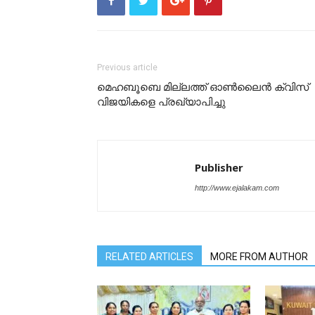
Previous article
മെഹബൂബെ മില്ലത്ത് ഓൺലൈൻ ക്വിസ്
വിജയികളെ പ്രഖ്യാപിച്ചു
Publisher
http://www.ejalakam.com
RELATED ARTICLES
MORE FROM AUTHOR