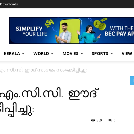
Downloads
KERALA
WORLD
MOVIES
SPORTS
VIEW
ം.സി.സി. ഈദ് സംഗമം സംഘടിപ്പിച്ചു:
എം.സി.സി. ഈദ്
ിച്ചു:
359
0