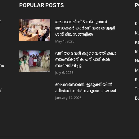
POPULAR POSTS
P
്
അക്കാദമീസ് & സ്കൂൾസ്
K
സോക്കർ കാർണിവൽ വെള്ളി
Ku
ശനി ദിവസങ്ങളിൽ
May 1, 2025
Ke
In
വനിതാ വേദി കുവൈത്ത് കലാ
സാംസ്കാരിക പരിപാടികൾ
N
രം
സംഘടിപ്പിച്ചു
Mi
July 6, 2025
Ku
ബഫര്‍സോണ്‍: ഇടുക്കിയില്‍
T
്
ഫീല്‍ഡ് സര്‍വേ പൂര്‍ത്തിയായി
B
January 17, 2023