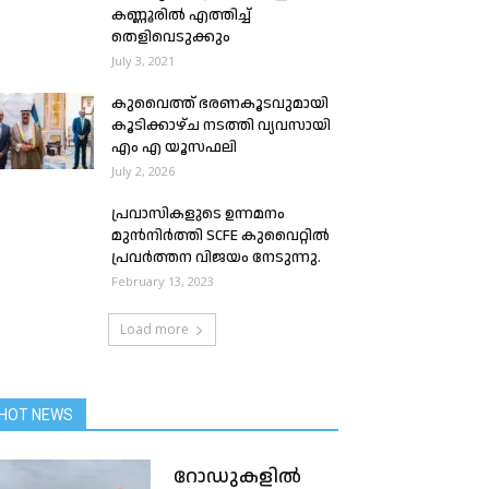
കണ്ണൂരിൽ എത്തിച്ച്
തെളിവെടുക്കും
July 3, 2021
കുവൈത്ത് ഭരണകൂടവുമായി
കൂടിക്കാഴ്ച നടത്തി വ്യവസായി
എം എ യൂസഫലി
July 2, 2026
പ്രവാസികളുടെ ഉന്നമനം
മുൻനിർത്തി SCFE കുവൈറ്റിൽ
പ്രവർത്തന വിജയം നേടുന്നു.
February 13, 2023
Load more
HOT NEWS
റോഡുകളിൽ