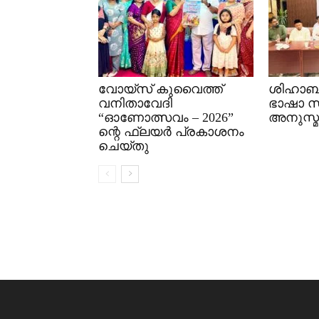
വോയ്സ് കുവൈത്ത്
ശിഹാബ്
വനിതാവേദി
ഭാഷാ 
“ഓണോത്സവം – 2026”
അനുസ്മ
ന്റെ ഫ്ലയർ പ്രകാശനം
ചെയ്തു