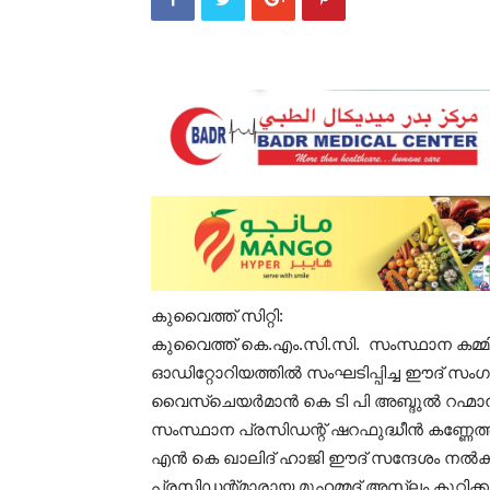
കുവൈത്ത് സിറ്റി:
‌കുവൈത്ത് കെ.എം.സി.സി. സംസ്ഥാന കമ്മി
ഓഡിറ്റോറിയത്തിൽ സംഘടിപ്പിച്ച ഈദ് സം
വൈസ്ചെയർമാൻ കെ ടി പി അബ്ദുൽ റഹ്മാ
സംസ്ഥാന പ്രസിഡന്റ്‌ ഷറഫുദ്ധീൻ കണ്ണേ
എൻ കെ ഖാലിദ് ഹാജി ഈദ് സന്ദേശം നൽ
പ്രസിഡന്റ്മാരായ‌ മുഹമ്മദ്‌ അസ്‌ലം കുറ്റിക്ക