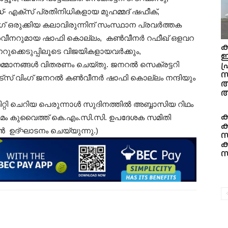
എക്സ് പ്രതിനിധികളായ മുഹമ്മദ്‌ ഷഫീക്,
് ഒരുക്കിയ കലാവിരുന്നിന് സംസ്ഥാന പ്രവർത്തക
കൺവീനറുമായ ഷാഫി കൊല്ലം, കൺവീനർ റഫീഖ് ഒളവറ
ക
റുക്കെടുപ്പിലൂടെ വിജയികളായവർക്കും,
ഇ
പ
സമ്മാനങ്ങൾ വിതരണം ചെയ്തു. ജനറൽ സെക്രട്ടറി
സ് വിംഗ് ജനറൽ കൺവീനർ ഷാഫി കൊല്ലം നന്ദിയും
ആ
ിറ്റി ചെറിയ പെരുന്നാൾ സുദിനത്തിൽ അബ്ബാസിയ റിഥം
ക
ഗമം കുവൈത്ത്‌ കെ.എം.സി.സി. ഉപദേശക സമിതി
 ഉദ്ഘാടനം ചെയ്യുന്നു.)
സ
ക
സ