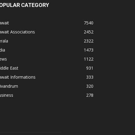
OPULAR CATEGORY
uwait
7540
wait Associations
2452
rala
2322
dia
1473
ews
1122
ddle East
931
wait Informations
333
rivandrum
320
usiness
278