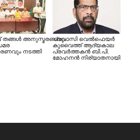
 തങ്ങൾ അനുസ്മരണവും
പ്രവാസി വെൽഫെയർ
സമര
കുവൈത്ത് ആദ്യകാല
രണവും നടത്തി
പ്രവർത്തകൻ ബി.പി.
മോഹനൻ നിര്യാതനായി