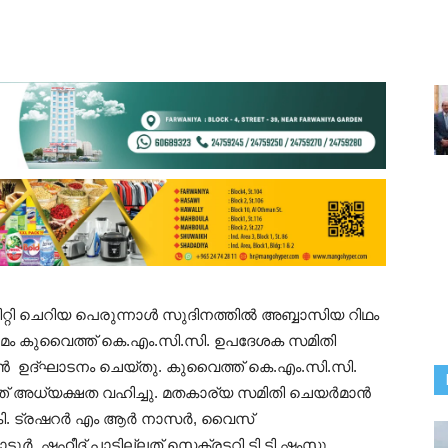
റ്റി ചെറിയ പെരുന്നാൾ സുദിനത്തിൽ അബ്ബാസിയ റിഥം
ഗമം കുവൈത്ത് കെ.എം.സി.സി. ഉപദേശക സമിതി
ൻ ഉദ്ഘാടനം ചെയ്തു. കുവൈത്ത് കെ.എം.സി.സി.
ത്ത് അധ്യക്ഷത വഹിച്ചു. മതകാര്യ സമിതി ചെയർമാൻ
കി. ട്രഷറർ എം ആർ നാസർ, വൈസ്
ാട്ടൂർ, ഷഹീദ് പാട്ടില്ലത് സെക്രട്ടറി ടി ടി ഷംസു,