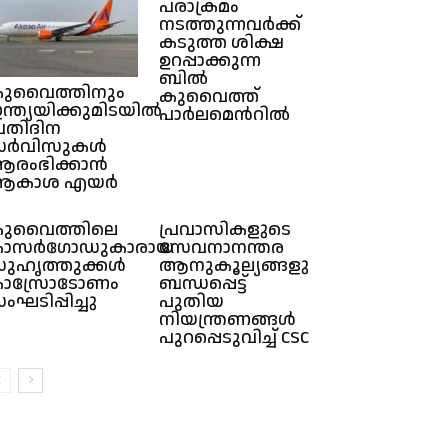
പരാക്രമം
നടത്തുന്നവർക്ക്
കടുത്ത ശിക്ഷ
ഉറപ്പാക്കുന്ന
ബിൽ
ുവൈത്തിനും
കുവൈത്ത്
ന്ത്യയിക്കുമിടയിൽ
പാർലമെൻറിൽ
്രതിദിന
സർവിസുകൾ
രംഭിക്കാൻ
ആകാശ എയർ
ുവൈത്തിലെ
പ്രവാസികളുടെ
കാസർഗോഡുകാരായ
സേവനാനന്തര
ുഹൃത്തുക്കൾ
ആനുകൂല്യങ്ങളുമായി
ാസ്രോടോണം
ബന്ധപ്പെട്ട്
ംഘടിപ്പിച്ചു
പുതിയ
നിയന്ത്രണങ്ങൾ
പുറപ്പെടുവിച്ച് CSC