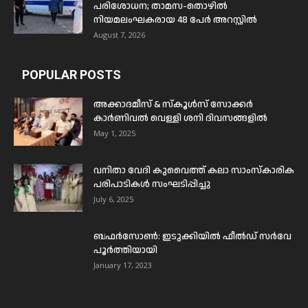
പരിശോധന; താമസ-തൊഴിൽ
നിയമലംഘകരായ 48 പേർ അറസ്റ്റിൽ
August 7, 2026
POPULAR POSTS
അക്കാദമീസ് & സ്കൂൾസ് സോക്കർ
കാർണിവൽ വെള്ളി ശനി ദിവസങ്ങളിൽ
May 1, 2025
വനിതാ വേദി കുവൈത്ത് കലാ സാംസ്കാരിക
പരിപാടികൾ സംഘടിപ്പിച്ചു
July 6, 2025
ബഫര്‍സോണ്‍: ഇടുക്കിയില്‍ ഫീല്‍ഡ് സര്‍വേ
പൂര്‍ത്തിയായി
January 17, 2023