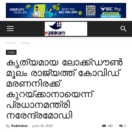
Home
India
India
കൃത്യമായ ലോക്ക്ഡൗൺ
മൂലം രാജ്യത്ത് കോവിഡ്
മരണനിരക്ക്
കുറയ്ക്കാനായെന്ന്
പ്രധാനമന്ത്രി
നരേന്ദ്രമോഡി
By
Publisher
-
June 30, 2020
161
0