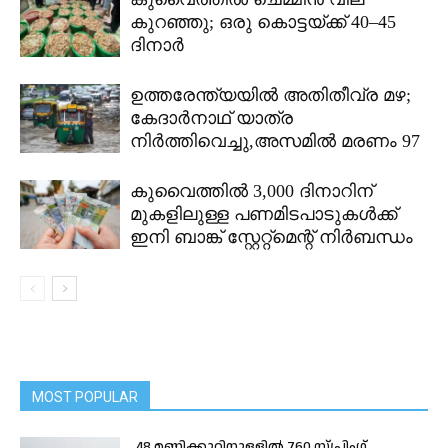
കുറഞ്ഞു; ഒരു കൊട്ടയ്ക്ക് 40–45
ദിനാർ
ഉത്തരേന്ത്യയിൽ അതിതീവ്ര മഴ;
കേദാർനാഥ് യാത്ര
നിർത്തിവെച്ചു,അസമിൽ മരണം 97
കുവൈത്തിൽ 3,000 ദിനാറിന്
മുകളിലുള്ള പണമിടപാടുകൾക്ക്
ഇനി ബാങ്ക് സ്റ്റേറ്റ്മെന്റ് നിർബന്ധം
MOST POPULAR
48 മണിക്കൂറിനുള്ളിൽ 760 സ്പ്രിംഗ്