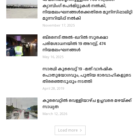
ക്യാമ്പിംഗ് പെർമിറ്റുകൾ നൽകി,
നിയമലംഘനങ്ങൾക്കെതിരെ മുനിസിപ്പാലിറ്റി
മുന്നറിയിപ്പ് നൽകി
November 17, 2025
ബ്നൈദ് അൽ-ഖറിൽ സുരക്ഷാ
പരിശോധനയിൽ 19 അറസ്റ്റ്, 474
നിയമലംഘനങ്ങൾ
May 16, 2025
സാരഥി കുവൈറ്റ് 19 -മത് വാർഷിക
പൊതുയോഗവും, പുതിയ ഭാരവാഹികളുടെ
തിരഞ്ഞെടുപ്പും നടത്തി
April 28, 2019
കുവൈറ്റിൽ വെള്ളിയാഴ്ച ഉച്ചവരെ മഴയ്ക്ക്
സാധ്യത
March 12, 2026
Load more