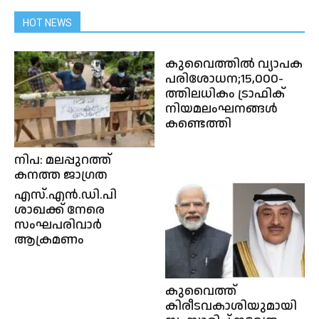
HOT NEWS
കുവൈത്തിൽ വ്യാപക
പരിശോധന;15,000-
ത്തിലധികം ട്രാഫിക്
നിയമലംഘനങ്ങൾ
കണ്ടെത്തി
നിപ: മലപ്പുറത്ത്
കനത്ത ജാഗ്രത
എസ്.എന്‍.ഡി.പി
ശാഖക്ക് നേരെ
സംഘപരിവാര്‍
ആക്രമണം
കുവൈത്ത്
കിരീടവകാശിയുമായി