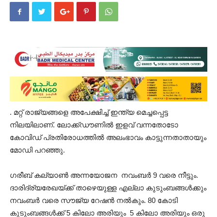
. മറ്റ് രാജ്യങ്ങളെ അപേക്ഷിച്ച് ഇന്ത്യ മെച്ചപ്പെട്ട
നിലയിലാണ്. ലോക്ക്ഡൗണിൽ ഇളവ് വന്നതോടോ
കോവിഡ് പ്രതിരോധത്തിൽ അലംഭാവം കാട്ടുന്നതാതായും
മോഡി പറഞ്ഞു.
ഗരീബ് കല്യാൺ അന്നയോജന നവംബർ 9 വരെ നീട്ടും.
ദാരിദ്ര്യരേഖയ്ക്ക് താഴെയുള്ള എല്ലാ കുടുംബങ്ങൾക്കും
നവംബർ വരെ സൗജ്യ റേഷൻ നൽകും. 80 കോടി
കുടുംബങ്ങൾക്ക് 5 കിലോ അരിയും 5 കിലോ അരിയും ഒരു