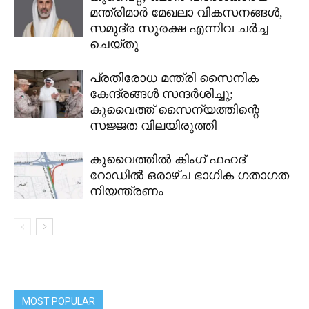
മന്ത്രിമാർ മേഖലാ വികസനങ്ങൾ,
സമുദ്ര സുരക്ഷ എന്നിവ ചർച്ച
ചെയ്തു
പ്രതിരോധ മന്ത്രി സൈനിക
കേന്ദ്രങ്ങൾ സന്ദർശിച്ചു;
കുവൈത്ത് സൈന്യത്തിന്റെ
സജ്ജത വിലയിരുത്തി
കുവൈത്തിൽ കിംഗ് ഫഹദ്
റോഡിൽ ഒരാഴ്ച ഭാഗിക ഗതാഗത
നിയന്ത്രണം
MOST POPULAR