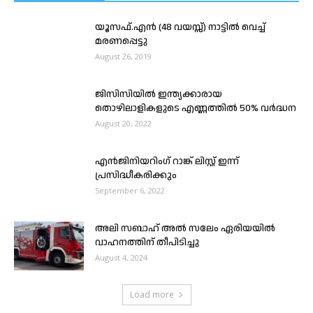
യൂസഫ്.എൻ (48 വയസ്സ്) നാട്ടിൽ വെച്ച്
മരണപ്പെട്ടു
August 26, 2019
ജിസിസിയിൽ ഇന്ത്യക്കാരായ
തൊഴിലാളികളുടെ എണ്ണത്തിൽ 50% വർദ്ധന
August 20, 2022
എൻജിനിയറിംഗ് റാങ്ക് ലിസ്റ്റ് ഇന്ന്
പ്രസിദ്ധീകരിക്കും
September 6, 2022
അലി സബാഹ് അല്‍ സലേം ഏരിയയില്‍
വാഹനത്തിന് തീപിടിച്ചു
August 4, 2024
Load more