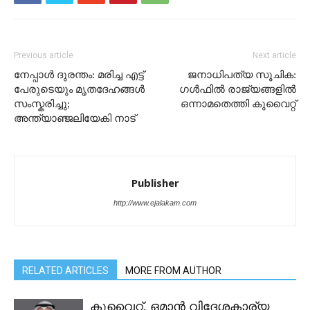
Previous article
Next article
നേപ്പാൾ ദുരന്തം: മരിച്ച എട്ട്
ജനാധിപത്യ സൂചിക:
പേരുടെയും മൃതദേഹങ്ങൾ
ഗള്‍ഫിൽ രാജ്യങ്ങളിൽ
സംസ്കരിച്ചു;
ഒന്നാമതെത്തി കുവൈറ്റ്
അന്ത്യാഞ്ജലിയേകി നാട്
Publisher
http://www.ejalakam.com
RELATED ARTICLES
MORE FROM AUTHOR
കുവൈറ്റ്, ഒമാൻ വിദേശകാര്യ