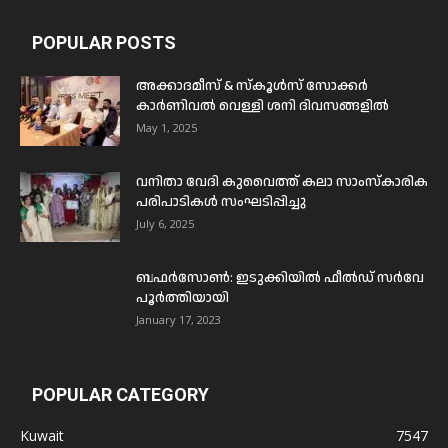
POPULAR POSTS
അക്കാദമീസ് & സ്കൂൾസ് സോക്കർ
കാർണിവൽ വെള്ളി ശനി ദിവസങ്ങളിൽ
May 1, 2025
വനിതാ വേദി കുവൈത്ത് കലാ സാംസ്കാരിക
പരിപാടികൾ സംഘടിപ്പിച്ചു
July 6, 2025
ബഫര്‍സോണ്‍: ഇടുക്കിയില്‍ ഫീല്‍ഡ് സര്‍വേ
പൂര്‍ത്തിയായി
January 17, 2023
POPULAR CATEGORY
Kuwait
7547