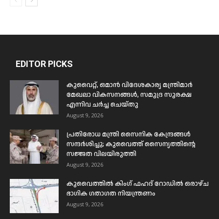
EDITOR PICKS
കുവൈറ്റ്, ഒമാൻ വിദേശകാര്യ മന്ത്രിമാർ
മേഖലാ വികസനങ്ങൾ, സമുദ്ര സുരക്ഷ
എന്നിവ ചർച്ച ചെയ്തു
August 9, 2026
പ്രതിരോധ മന്ത്രി സൈനിക കേന്ദ്രങ്ങൾ
സന്ദർശിച്ചു; കുവൈത്ത് സൈന്യത്തിന്റെ
സജ്ജത വിലയിരുത്തി
August 9, 2026
കുവൈത്തിൽ കിംഗ് ഫഹദ് റോഡിൽ ഒരാഴ്ച
ഭാഗിക ഗതാഗത നിയന്ത്രണം
August 9, 2026