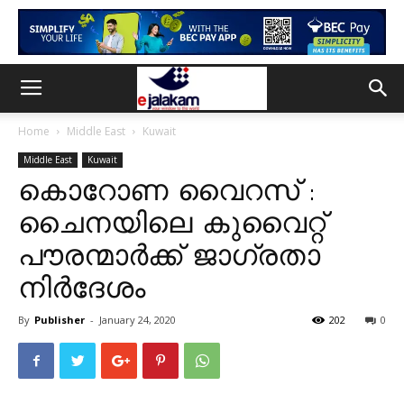
Home
Middle East
Kuwait
Middle East
Kuwait
കൊറോണ വൈറസ് :
ചൈനയിലെ കുവൈറ്റ്
പൗരന്മാർക്ക് ജാഗ്രതാ
നിർദേശം
By
Publisher
-
January 24, 2020
202
0