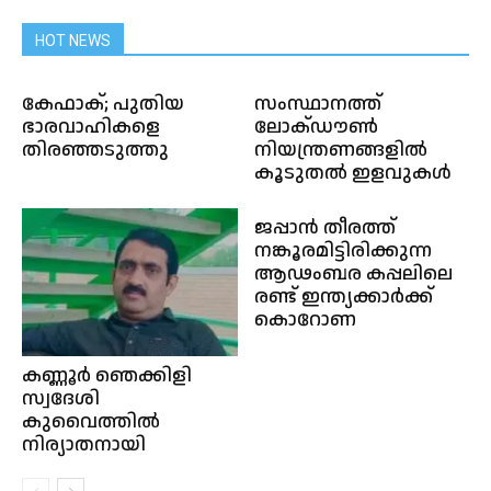
HOT NEWS
കേഫാക്; പുതിയ
സംസ്ഥാനത്ത്
ഭാരവാഹികളെ
ലോക്ഡൗണ്‍
തിരഞ്ഞടുത്തു
നിയന്ത്രണങ്ങളിൽ
കൂടുതൽ ഇളവുകൾ
ജപ്പാൻ തീരത്ത്
നങ്കൂരമിട്ടിരിക്കുന്ന
ആഢംബര കപ്പലിലെ
രണ്ട് ഇന്ത്യക്കാർക്ക്
കൊറോണ
കണ്ണൂർ ഞെക്കിളി
സ്വദേശി
കുവൈത്തിൽ
നിര്യാതനായി